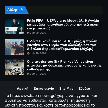
Αθλητικά
Ρήξη FIFA – UEFA για το Μουντιάλ: Η Αγγλία
καταγγέλλει αιφνιδιασμό, στο τραπέζι ακόμη
και μποϊκοτάζ
July 29, 2026
Η Λένα Οικονόμου του ΑΠΣ Τριάς, η πρώτη
γυναίκα από Πιερία που ολοκλήρωσε τον
Διάπλου Θερμαϊκού/Τορωναίου (26χλμ.)
July 28, 2026
Οι επιτυχίες του Sfk Pierikos Volley είναι
αποτέλεσμα δουλειάς, υπομονής και σωστής
καθοδήγησης
July 27, 2026
Αρχική
Επικοινωνία
Site Map
Σύνδεση
Το http://www.kapa-news.gr/ χωρίς να εγγυάται και
συνεπώς να ευθύνεται, καταβάλλει τη μέγιστη
δυνατή προσπάθεια, ώστε οι πληροφορίες και το