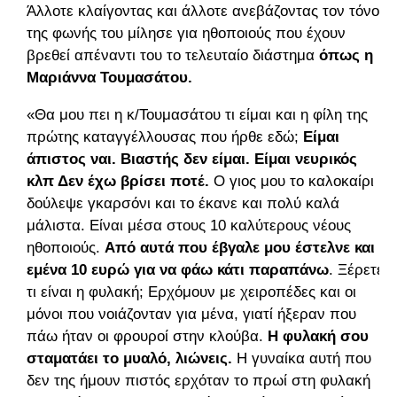
Άλλοτε κλαίγοντας και άλλοτε ανεβάζοντας τον τόνο
της φωνής του μίλησε για ηθοποιούς που έχουν
βρεθεί απέναντι του το τελευταίο διάστημα
όπως η
Μαριάννα Τουμασάτου.
«Θα μου πει η κ/Τουμασάτου τι είμαι και η φίλη της
πρώτης καταγγέλλουσας που ήρθε εδώ;
Είμαι
άπιστος ναι. Βιαστής δεν είμαι. Είμαι νευρικός
κλπ Δεν έχω βρίσει ποτέ.
Ο γιος μου το καλοκαίρι
δούλεψε γκαρσόνι και το έκανε και πολύ καλά
μάλιστα. Είναι μέσα στους 10 καλύτερους νέους
ηθοποιούς.
Από αυτά που έβγαλε μου έστελνε και
εμένα 10 ευρώ για να φάω κάτι παραπάνω
. Ξέρετε
τι είναι η φυλακή; Ερχόμουν με χειροπέδες και οι
μόνοι που νοιάζονταν για μένα, γιατί ήξεραν που
πάω ήταν οι φρουροί στην κλούβα.
Η φυλακή σου
σταματάει το μυαλό, λιώνεις.
Η γυναίκα αυτή που
δεν της ήμουν πιστός ερχόταν το πρωί στη φυλακή