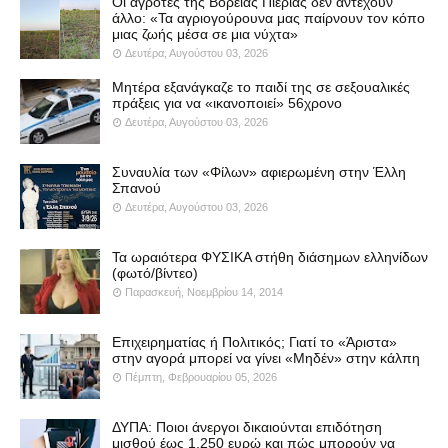
Οι αγρότες της Βόρειας Πιερίας δεν αντέχουν
άλλο: «Τα αγριογούρουνα μας παίρνουν τον κόπο
μιας ζωής μέσα σε μια νύχτα»
Δευτέρα, Αυγούστου 03, 2026
Μητέρα εξανάγκαζε το παιδί της σε σεξουαλικές
πράξεις για να «ικανοποιεί» 56χρονο
Δευτέρα, Αυγούστου 03, 2026
Συναυλία των «Φίλων» αφιερωμένη στην Έλλη
Σπανού
Δευτέρα, Αυγούστου 03, 2026
Τα ωραιότερα ΦΥΣΙΚΑ στήθη διάσημων ελληνίδων
(φωτό/βίντεο)
Παρασκευή, Νοεμβρίου 14, 2014
Επιχειρηματίας ή Πολιτικός; Γιατί το «Άριστα»
στην αγορά μπορεί να γίνει «Μηδέν» στην κάλπη
Πέμπτη, Φεβρουαρίου 05, 2026
ΔΥΠΑ: Ποιοι άνεργοι δικαιούνται επιδότηση
μισθού έως 1.250 ευρώ και πώς μπορούν να