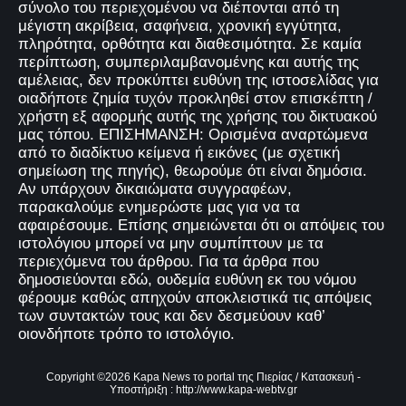
σύνολο του περιεχομένου να διέπονται από τη
μέγιστη ακρίβεια, σαφήνεια, χρονική εγγύτητα,
πληρότητα, ορθότητα και διαθεσιμότητα. Σε καμία
περίπτωση, συμπεριλαμβανομένης και αυτής της
αμέλειας, δεν προκύπτει ευθύνη της ιστοσελίδας για
οιαδήποτε ζημία τυχόν προκληθεί στον επισκέπτη /
χρήστη εξ αφορμής αυτής της χρήσης του δικτυακού
μας τόπου. ΕΠΙΣΗΜΑΝΣΗ: Ορισμένα αναρτώμενα
από το διαδίκτυο κείμενα ή εικόνες (με σχετική
σημείωση της πηγής), θεωρούμε ότι είναι δημόσια.
Αν υπάρχουν δικαιώματα συγγραφέων,
παρακαλούμε ενημερώστε μας για να τα
αφαιρέσουμε. Επίσης σημειώνεται ότι οι απόψεις του
ιστολόγιου μπορεί να μην συμπίπτουν με τα
περιεχόμενα του άρθρου. Για τα άρθρα που
δημοσιεύονται εδώ, ουδεμία ευθύνη εκ του νόμου
φέρουμε καθώς απηχούν αποκλειστικά τις απόψεις
των συντακτών τους και δεν δεσμεύουν καθ’
οιονδήποτε τρόπο το ιστολόγιο.
Copyright ©
2026
Kapa News το portal της Πιερίας
/ Κατασκευή -
Υποστήριξη :
http://www.kapa-webtv.gr