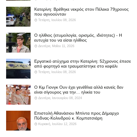
Κατερίνη: Βρέθηκε νεκρός στον Πέλεκα 79χρονος
που αγνοούνταν
Τετάρτη, Ιουλίου 08, 2026
Ο ηλίθιος (ετυμολογία, ορισμός, ιδιότητες) - Η
ευτυχία του να είσαι ηλίθιος
Δευτέρα, Μαΐου 11, 2026
Εργατικό ατύχημα στην Κατερίνη: 52χρονος έπεσε
από φορτηγό και τραυματίστηκε στο κεφάλι
Τετάρτη, Ιουλίου 08, 2026
Ο Κιμ Γιονγκ Ουν έχει γενέθλια αλλά κανείς δεν
είναι σίγουρος για την… ηλικία του
Δευτέρα, Ιανουαρίου 08, 2024
Επιστολή Αθανάσιου Μπίντα προς Δήμαρχο
Πύδνας-Κολινδρού κ. Κομπατσιάρη
Κυριακή, Ιουλίου 12, 2026