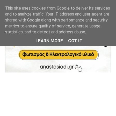
This site uses cookies from Google to deliver its services
and to analyze traffic. Your IP address and user-agent are
shared with Google along with performance and security
metrics to ensure quality of service, generate usage
statistics, and to detect and address abuse.
LEARN MORE
GOT IT