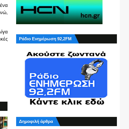
 ένα
ενώ,
λίγα
ικές
Ράδιο Ενημέρωση 92,2FM
Δημοφιλή άρθρα