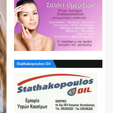
Stathakopoulos Oil