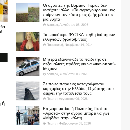
Οι αγρότες της Βόρειας Πιερίας δεν
αντέχουν άλλο: «Τα αγριογούρουνα μας
παίρνουν τον κόπο μιας ζωής μέσα σε
μια νύχτα»
Δευτέρα, Αυγούστου 03, 2026
ζει
α!
Τα ωραιότερα ΦΥΣΙΚΑ στήθη διάσημων
ελληνίδων (φωτό/βίντεο)
Παρασκευή, Νοεμβρίου 14, 2014
Μητέρα εξανάγκαζε το παιδί της σε
σεξουαλικές πράξεις για να «ικανοποιεί»
56χρονο
Δευτέρα, Αυγούστου 03, 2026
Σε ποιες παραλίες καταγράφονται
καρχαρίες στην Ελλάδα; Ο χάρτης που
δείχνει την τοποθεσία τους
Πέμπτη, Αυγούστου 06, 2026
 ή
Επιχειρηματίας ή Πολιτικός; Γιατί το
«Άριστα» στην αγορά μπορεί να γίνει
«Μηδέν» στην κάλπη
Πέμπτη, Φεβρουαρίου 05, 2026