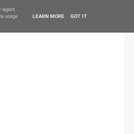
er-agent
LEARN MORE
GOT IT
ate usage