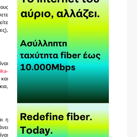
τους
σετε
είτε
ες),
ίναι
ika-
 και
κια,
αι η
άνει
ίναι