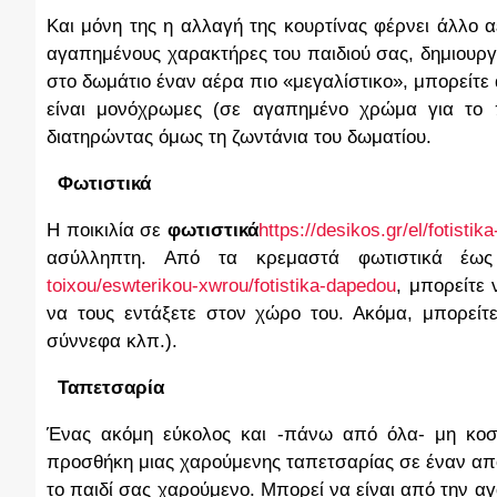
Και μόνη της η αλλαγή της κουρτίνας φέρνει άλλο α
αγαπημένους χαρακτήρες του παιδιού σας, δημιουργεί
στο δωμάτιο έναν αέρα πιο «μεγαλίστικο», μπορείτε 
είναι μονόχρωμες (σε αγαπημένο χρώμα για το πα
διατηρώντας όμως τη ζωντάνια του δωματίου.
3.
Φωτιστικά
Η ποικιλία σε
φωτιστικά
https://desikos.gr/el/fotistika
ασύλληπτη. Από τα κρεμαστά φωτιστικά έ
toixou/eswterikou-xwrou/fotistika-dapedou
, μπορείτε
να τους εντάξετε στον χώρο του. Ακόμα, μπορείτ
σύννεφα κλπ.).
4.
Ταπετσαρία
Ένας ακόμη εύκολος και -πάνω από όλα- μη κοστ
προσθήκη μιας χαρούμενης ταπετσαρίας σε έναν από 
το παιδί σας χαρούμενο. Μπορεί να είναι από την αγ