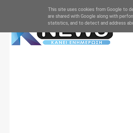
Αρχική
Επικοινωνία
Πρωτοσέλιδα
TV+RADIO
This site uses cookies from Google to del
are shared with Google along with perfor
statistics, and to detect and address ab