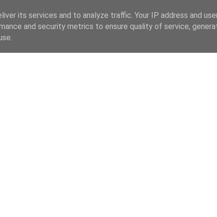
iver its services and to analyze traffic. Your IP address and us
mance and security metrics to ensure quality of service, gener
use.