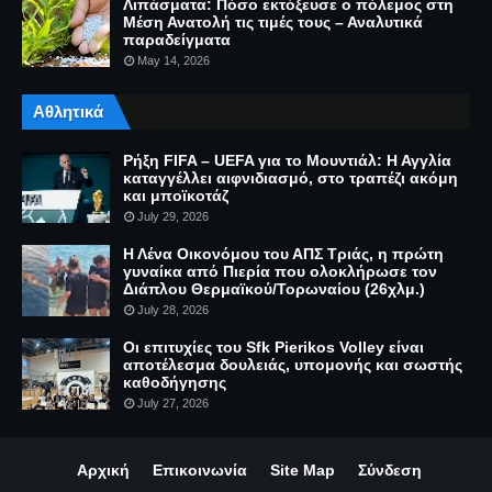
Λιπάσματα: Πόσο εκτόξευσε ο πόλεμος στη
Μέση Ανατολή τις τιμές τους – Αναλυτικά
παραδείγματα
May 14, 2026
Αθλητικά
Ρήξη FIFA – UEFA για το Μουντιάλ: Η Αγγλία
καταγγέλλει αιφνιδιασμό, στο τραπέζι ακόμη
και μποϊκοτάζ
July 29, 2026
Η Λένα Οικονόμου του ΑΠΣ Τριάς, η πρώτη
γυναίκα από Πιερία που ολοκλήρωσε τον
Διάπλου Θερμαϊκού/Τορωναίου (26χλμ.)
July 28, 2026
Οι επιτυχίες του Sfk Pierikos Volley είναι
αποτέλεσμα δουλειάς, υπομονής και σωστής
καθοδήγησης
July 27, 2026
Αρχική
Επικοινωνία
Site Map
Σύνδεση