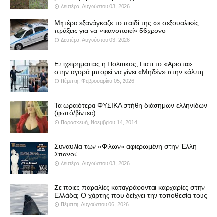
Δευτέρα, Αυγούστου 03, 2026
Μητέρα εξανάγκαζε το παιδί της σε σεξουαλικές
πράξεις για να «ικανοποιεί» 56χρονο
Δευτέρα, Αυγούστου 03, 2026
Επιχειρηματίας ή Πολιτικός; Γιατί το «Άριστα»
στην αγορά μπορεί να γίνει «Μηδέν» στην κάλπη
Πέμπτη, Φεβρουαρίου 05, 2026
Τα ωραιότερα ΦΥΣΙΚΑ στήθη διάσημων ελληνίδων
(φωτό/βίντεο)
Παρασκευή, Νοεμβρίου 14, 2014
Συναυλία των «Φίλων» αφιερωμένη στην Έλλη
Σπανού
Δευτέρα, Αυγούστου 03, 2026
Σε ποιες παραλίες καταγράφονται καρχαρίες στην
Ελλάδα; Ο χάρτης που δείχνει την τοποθεσία τους
Πέμπτη, Αυγούστου 06, 2026