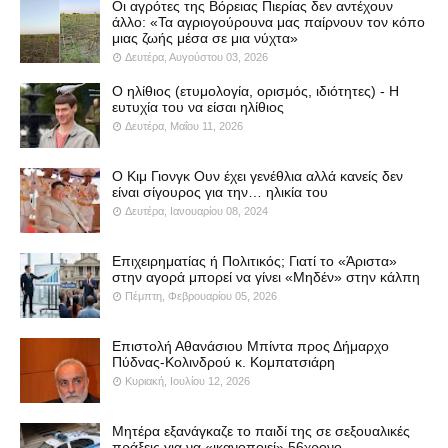
Οι αγρότες της Βόρειας Πιερίας δεν αντέχουν
άλλο: «Τα αγριογούρουνα μας παίρνουν τον κόπο
μιας ζωής μέσα σε μια νύχτα»
Δευτέρα, Αυγούστου 03, 2026
Ο ηλίθιος (ετυμολογία, ορισμός, ιδιότητες) - Η
ευτυχία του να είσαι ηλίθιος
Δευτέρα, Μαΐου 11, 2026
Ο Κιμ Γιονγκ Ουν έχει γενέθλια αλλά κανείς δεν
είναι σίγουρος για την… ηλικία του
Δευτέρα, Ιανουαρίου 08, 2024
Επιχειρηματίας ή Πολιτικός; Γιατί το «Άριστα»
στην αγορά μπορεί να γίνει «Μηδέν» στην κάλπη
Πέμπτη, Φεβρουαρίου 05, 2026
Επιστολή Αθανάσιου Μπίντα προς Δήμαρχο
Πύδνας-Κολινδρού κ. Κομπατσιάρη
Κυριακή, Ιουλίου 12, 2026
Μητέρα εξανάγκαζε το παιδί της σε σεξουαλικές
πράξεις για να «ικανοποιεί» 56χρονο