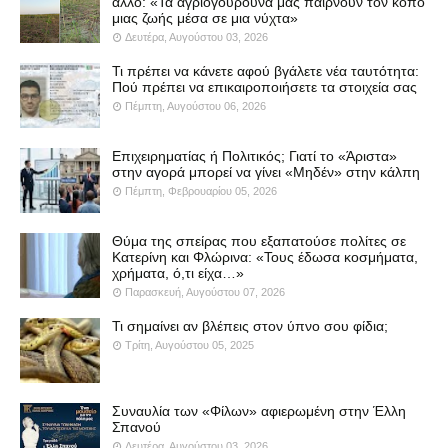
άλλο: «Τα αγριογούρουνα μας παίρνουν τον κόπο
μιας ζωής μέσα σε μια νύχτα»
Δευτέρα, Αυγούστου 03, 2026
Τι πρέπει να κάνετε αφού βγάλετε νέα ταυτότητα:
Πού πρέπει να επικαιροποιήσετε τα στοιχεία σας
Πέμπτη, Αυγούστου 06, 2026
Επιχειρηματίας ή Πολιτικός; Γιατί το «Άριστα»
στην αγορά μπορεί να γίνει «Μηδέν» στην κάλπη
Πέμπτη, Φεβρουαρίου 05, 2026
Θύμα της σπείρας που εξαπατούσε πολίτες σε
Κατερίνη και Φλώρινα: «Τους έδωσα κοσμήματα,
χρήματα, ό,τι είχα…»
Παρασκευή, Αυγούστου 07, 2026
Τι σημαίνει αν βλέπεις στον ύπνο σου φίδια;
Τρίτη, Αυγούστου 05, 2025
Συναυλία των «Φίλων» αφιερωμένη στην Έλλη
Σπανού
Δευτέρα, Αυγούστου 03, 2026