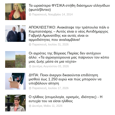
Τα ωραιότερα ΦΥΣΙΚΑ στήθη διάσημων ελληνίδων
(φωτό/βίντεο)
Παρασκευή, Νοεμβρίου 14, 2014
ΑΠΟΚΛΕΙΣΤΙΚΟ: Ανακάτεψε την τράπουλα πάλι ο
Κομπατσιάρης – Αυτός είναι ο νέος Αντιδήμαρχος
Γαβριήλ Αμανατίδης και αυτές είναι οι
αρμοδιότητες που αναλαμβάνει!
Παρασκευή, Ιουλίου 31, 2026
Οι αγρότες της Βόρειας Πιερίας δεν αντέχουν
άλλο: «Τα αγριογούρουνα μας παίρνουν τον κόπο
μιας ζωής μέσα σε μια νύχτα»
Δευτέρα, Αυγούστου 03, 2026
ΔΥΠΑ: Ποιοι άνεργοι δικαιούνται επιδότηση
μισθού έως 1.250 ευρώ και πώς μπορούν να
υποβάλουν αίτηση
Παρασκευή, Ιουλίου 17, 2026
Ο ηλίθιος (ετυμολογία, ορισμός, ιδιότητες) - Η
ευτυχία του να είσαι ηλίθιος
Δευτέρα, Μαΐου 11, 2026