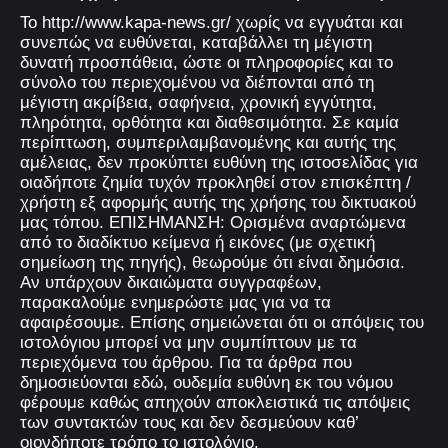
Το http://www.kapa-news.gr/ χωρίς να εγγυάται και
συνεπώς να ευθύνεται, καταβάλλει τη μέγιστη
δυνατή προσπάθεια, ώστε οι πληροφορίες και το
σύνολο του περιεχομένου να διέπονται από τη
μέγιστη ακρίβεια, σαφήνεια, χρονική εγγύτητα,
πληρότητα, ορθότητα και διαθεσιμότητα. Σε καμία
περίπτωση, συμπεριλαμβανομένης και αυτής της
αμέλειας, δεν προκύπτει ευθύνη της ιστοσελίδας για
οιαδήποτε ζημία τυχόν προκληθεί στον επισκέπτη /
χρήστη εξ αφορμής αυτής της χρήσης του δικτυακού
μας τόπου. ΕΠΙΣΗΜΑΝΣΗ: Ορισμένα αναρτώμενα
από το διαδίκτυο κείμενα ή εικόνες (με σχετική
σημείωση της πηγής), θεωρούμε ότι είναι δημόσια.
Αν υπάρχουν δικαιώματα συγγραφέων,
παρακαλούμε ενημερώστε μας για να τα
αφαιρέσουμε. Επίσης σημειώνεται ότι οι απόψεις του
ιστολόγιου μπορεί να μην συμπίπτουν με τα
περιεχόμενα του άρθρου. Για τα άρθρα που
δημοσιεύονται εδώ, ουδεμία ευθύνη εκ του νόμου
φέρουμε καθώς απηχούν αποκλειστικά τις απόψεις
των συντακτών τους και δεν δεσμεύουν καθ’
οιονδήποτε τρόπο το ιστολόγιο.