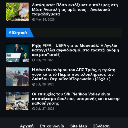
Λιπάσματα: Πόσο εκτόξευσε ο πόλεμος στη
Μέση Ανατολή τις τιμές τους – Αναλυτικά
παραδείγματα
May 14, 2026
Αθλητικά
Ρήξη FIFA – UEFA για το Μουντιάλ: Η Αγγλία
καταγγέλλει αιφνιδιασμό, στο τραπέζι ακόμη
και μποϊκοτάζ
July 29, 2026
Η Λένα Οικονόμου του ΑΠΣ Τριάς, η πρώτη
γυναίκα από Πιερία που ολοκλήρωσε τον
Διάπλου Θερμαϊκού/Τορωναίου (26χλμ.)
July 28, 2026
Οι επιτυχίες του Sfk Pierikos Volley είναι
αποτέλεσμα δουλειάς, υπομονής και σωστής
καθοδήγησης
July 27, 2026
Αρχική
Επικοινωνία
Site Map
Σύνδεση