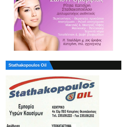
Stathakopoulos Oil