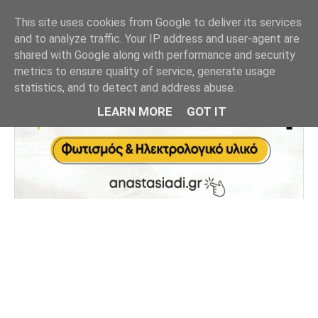
This site uses cookies from Google to deliver its services
and to analyze traffic. Your IP address and user-agent are
shared with Google along with performance and security
metrics to ensure quality of service, generate usage
statistics, and to detect and address abuse.
LEARN MORE
GOT IT