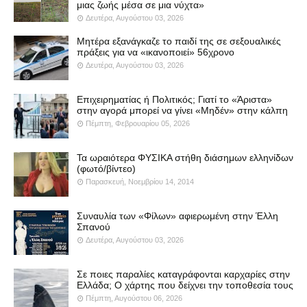
μιας ζωής μέσα σε μια νύχτα»
Δευτέρα, Αυγούστου 03, 2026
Μητέρα εξανάγκαζε το παιδί της σε σεξουαλικές
πράξεις για να «ικανοποιεί» 56χρονο
Δευτέρα, Αυγούστου 03, 2026
Επιχειρηματίας ή Πολιτικός; Γιατί το «Άριστα»
στην αγορά μπορεί να γίνει «Μηδέν» στην κάλπη
Πέμπτη, Φεβρουαρίου 05, 2026
Τα ωραιότερα ΦΥΣΙΚΑ στήθη διάσημων ελληνίδων
(φωτό/βίντεο)
Παρασκευή, Νοεμβρίου 14, 2014
Συναυλία των «Φίλων» αφιερωμένη στην Έλλη
Σπανού
Δευτέρα, Αυγούστου 03, 2026
Σε ποιες παραλίες καταγράφονται καρχαρίες στην
Ελλάδα; Ο χάρτης που δείχνει την τοποθεσία τους
Πέμπτη, Αυγούστου 06, 2026