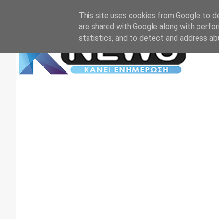
Αρχική
Επικοινωνία
Πρωτοσέλιδα
TV+RADIO
This site uses cookies from Google to del
are shared with Google along with perfor
statistics, and to detect and address ab