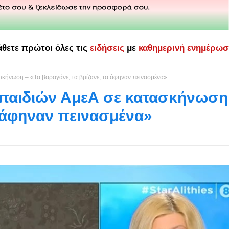
άθετε πρώτοι όλες τις
ειδήσεις
με
καθημερινή ενημέρω
σκήνωση – «Τα βαραγάνε, τα βρίζανε, τα άφηναν πεινασμένα»
 παιδιών ΑμεΑ σε κατασκήνωση
α άφηναν πεινασμένα»