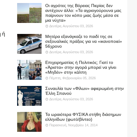
Οι αγρότες της Βόρειας Πιερίας δεν
αντέχουν άλλο: «Τα αγριογούρουνα μας
παίρνουν τον κόπο μιας ζωής μέσα σε
μια νύχτα»
Δευτέρα, Αυγούστου 03, 2026
 ή
Μητέρα εξανάγκαζε το παιδί της σε
σεξουαλικές πράξεις για να «ικανοποιεί»
56χρονο
Δευτέρα, Αυγούστου 03, 2026
Επιχειρηματίας ή Πολιτικός; Γιατί το
«Άριστα» στην αγορά μπορεί να γίνει
«Μηδέν» στην κάλπη
Πέμπτη, Φεβρουαρίου 05, 2026
Συναυλία των «Φίλων» αφιερωμένη στην
Έλλη Σπανού
Δευτέρα, Αυγούστου 03, 2026
Τα ωραιότερα ΦΥΣΙΚΑ στήθη διάσημων
ελληνίδων (φωτό/βίντεο)
Παρασκευή, Νοεμβρίου 14, 2014