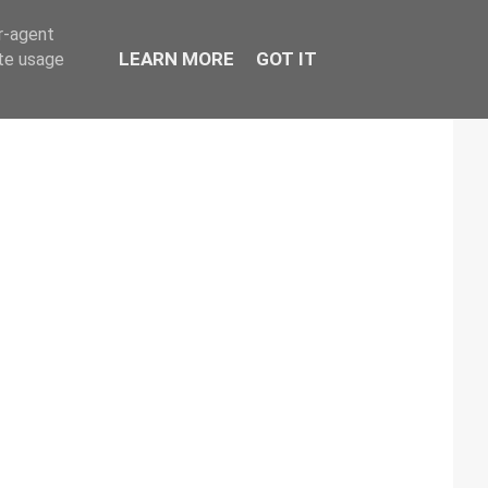
er-agent
LEARN MORE
GOT IT
ate usage