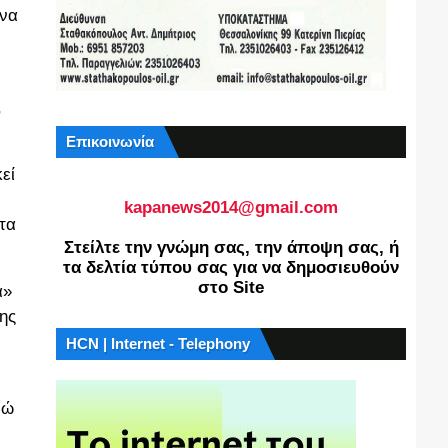
 να
,
Επικοινωνία
εί
kapanews2014@gmail.com
τα
Στείλτε την γνώμη σας, την άποψη σας, ή
τα δελτία τύπου σας για να δημοσιευθούν
στο Site
ά»
της
HCN | Internet - Telephony
νώ