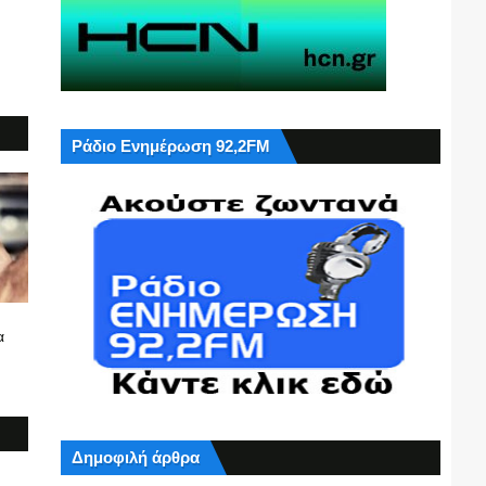
Ράδιο Ενημέρωση 92,2FM
α
Δημοφιλή άρθρα