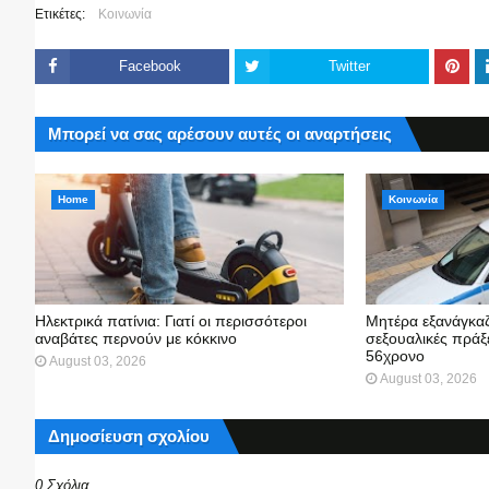
Ετικέτες:
Κοινωνία
Facebook
Twitter
Μπορεί να σας αρέσουν αυτές οι αναρτήσεις
Home
Κοινωνία
Ηλεκτρικά πατίνια: Γιατί οι περισσότεροι
Μητέρα εξανάγκαζ
αναβάτες περνούν με κόκκινο
σεξουαλικές πράξε
56χρονο
August 03, 2026
August 03, 2026
Δημοσίευση σχολίου
0 Σχόλια