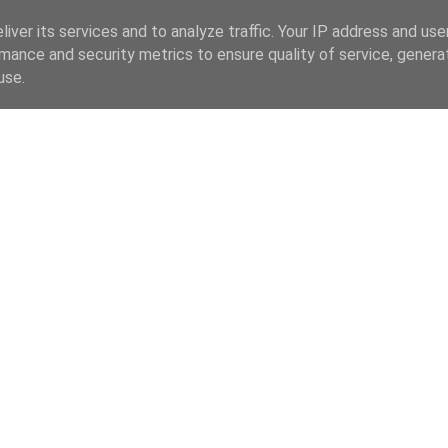
iver its services and to analyze traffic. Your IP address and us
mance and security metrics to ensure quality of service, gener
use.