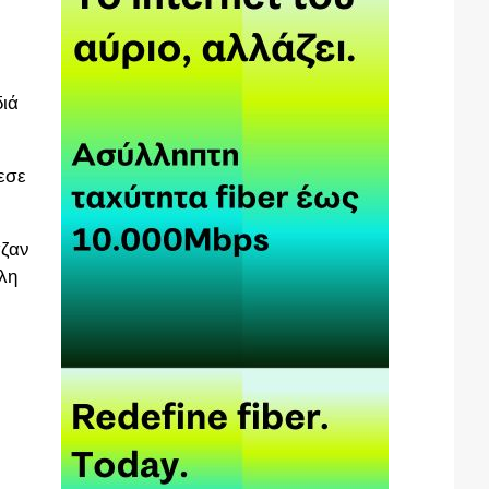
διά
εσε
αζαν
λη