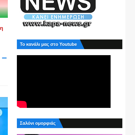
ση
Το κανάλι μας στο Youtube
 –
Σαλόνι ομορφιάς