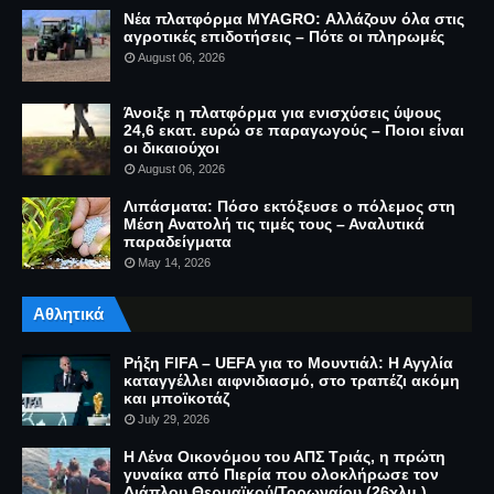
Νέα πλατφόρμα MYAGRO: Αλλάζουν όλα στις
αγροτικές επιδοτήσεις – Πότε οι πληρωμές
August 06, 2026
Άνοιξε η πλατφόρμα για ενισχύσεις ύψους
24,6 εκατ. ευρώ σε παραγωγούς – Ποιοι είναι
οι δικαιούχοι
August 06, 2026
Λιπάσματα: Πόσο εκτόξευσε ο πόλεμος στη
Μέση Ανατολή τις τιμές τους – Αναλυτικά
παραδείγματα
May 14, 2026
Αθλητικά
Ρήξη FIFA – UEFA για το Μουντιάλ: Η Αγγλία
καταγγέλλει αιφνιδιασμό, στο τραπέζι ακόμη
και μποϊκοτάζ
July 29, 2026
Η Λένα Οικονόμου του ΑΠΣ Τριάς, η πρώτη
γυναίκα από Πιερία που ολοκλήρωσε τον
Διάπλου Θερμαϊκού/Τορωναίου (26χλμ.)