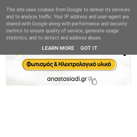
This site uses cookies from Google to deliver its services
and to analyze traffic. Your IP address and user-agent are
shared with Google along with performance and security
metrics to ensure quality of service, generate usage
statistics, and to detect and address abuse.
LEARN MORE
GOT IT