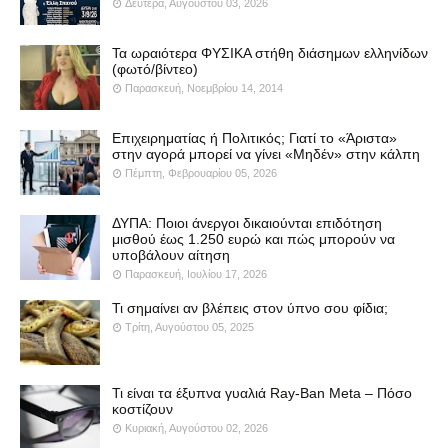
Δευτέρα, Αυγούστου 03, 2026
Τα ωραιότερα ΦΥΣΙΚΑ στήθη διάσημων ελληνίδων
(φωτό/βίντεο)
Παρασκευή, Νοεμβρίου 14, 2014
Επιχειρηματίας ή Πολιτικός; Γιατί το «Άριστα»
στην αγορά μπορεί να γίνει «Μηδέν» στην κάλπη
Πέμπτη, Φεβρουαρίου 05, 2026
ΔΥΠΑ: Ποιοι άνεργοι δικαιούνται επιδότηση
μισθού έως 1.250 ευρώ και πώς μπορούν να
υποβάλουν αίτηση
Παρασκευή, Ιουλίου 17, 2026
Τι σημαίνει αν βλέπεις στον ύπνο σου φίδια;
Τρίτη, Αυγούστου 05, 2025
Τι είναι τα έξυπνα γυαλιά Ray-Ban Meta – Πόσο
κοστίζουν
Κυριακή, Αυγούστου 02, 2026