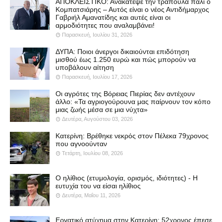
ΑΠΟΚΛΕΙΣΤΙΚΟ: Ανακάτεψε την τράπουλα πάλι ο
Κομπατσιάρης – Αυτός είναι ο νέος Αντιδήμαρχος
Γαβριήλ Αμανατίδης και αυτές είναι οι
αρμοδιότητες που αναλαμβάνει!
Παρασκευή, Ιουλίου 31, 2026
ΔΥΠΑ: Ποιοι άνεργοι δικαιούνται επιδότηση
μισθού έως 1.250 ευρώ και πώς μπορούν να
υποβάλουν αίτηση
Παρασκευή, Ιουλίου 17, 2026
Οι αγρότες της Βόρειας Πιερίας δεν αντέχουν
άλλο: «Τα αγριογούρουνα μας παίρνουν τον κόπο
μιας ζωής μέσα σε μια νύχτα»
Δευτέρα, Αυγούστου 03, 2026
Κατερίνη: Βρέθηκε νεκρός στον Πέλεκα 79χρονος
που αγνοούνταν
Τετάρτη, Ιουλίου 08, 2026
Ο ηλίθιος (ετυμολογία, ορισμός, ιδιότητες) - Η
ευτυχία του να είσαι ηλίθιος
Δευτέρα, Μαΐου 11, 2026
Εργατικό ατύχημα στην Κατερίνη: 52χρονος έπεσε