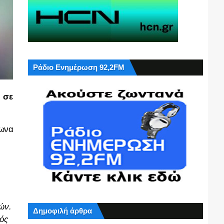
Ράδιο Ενημέρωση 92,2FM
 σε
φωνα
ών.
Δημοφιλή άρθρα
νός