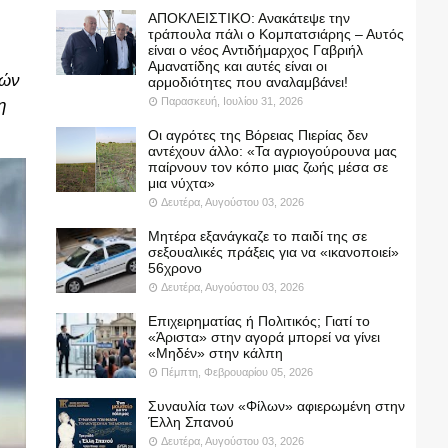
ΑΠΟΚΛΕΙΣΤΙΚΟ: Ανακάτεψε την
τράπουλα πάλι ο Κομπατσιάρης – Αυτός
είναι ο νέος Αντιδήμαρχος Γαβριήλ
Αμανατίδης και αυτές είναι οι
τών
αρμοδιότητες που αναλαμβάνει!
Παρασκευή, Ιουλίου 31, 2026
η
Οι αγρότες της Βόρειας Πιερίας δεν
αντέχουν άλλο: «Τα αγριογούρουνα μας
παίρνουν τον κόπο μιας ζωής μέσα σε
μια νύχτα»
Δευτέρα, Αυγούστου 03, 2026
Μητέρα εξανάγκαζε το παιδί της σε
σεξουαλικές πράξεις για να «ικανοποιεί»
56χρονο
Δευτέρα, Αυγούστου 03, 2026
Επιχειρηματίας ή Πολιτικός; Γιατί το
«Άριστα» στην αγορά μπορεί να γίνει
«Μηδέν» στην κάλπη
Πέμπτη, Φεβρουαρίου 05, 2026
Συναυλία των «Φίλων» αφιερωμένη στην
Έλλη Σπανού
Δευτέρα, Αυγούστου 03, 2026