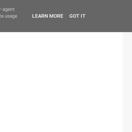
er-agent
LEARN MORE
GOT IT
ate usage