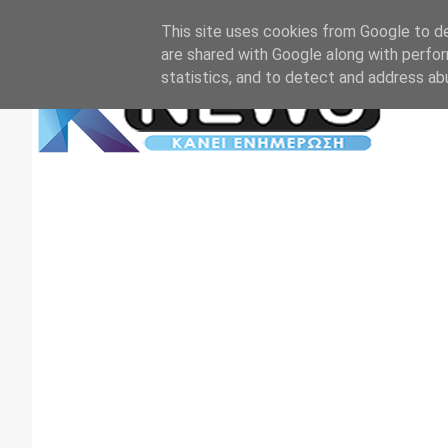
Αρχική
Επικοινωνία
Πρωτοσέλιδα
TV+RADIO
This site uses cookies from Google to del
are shared with Google along with perfor
statistics, and to detect and address ab