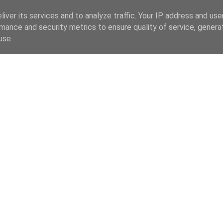
iver its services and to analyze traffic. Your IP address and us
mance and security metrics to ensure quality of service, gener
use.