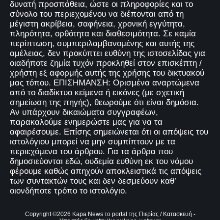
δυνατή προσπάθεια, ώστε οι πληροφορίες και το
σύνολο του περιεχομένου να διέπονται από τη
μέγιστη ακρίβεια, σαφήνεια, χρονική εγγύτητα,
πληρότητα, ορθότητα και διαθεσιμότητα. Σε καμία
περίπτωση, συμπεριλαμβανομένης και αυτής της
αμέλειας, δεν προκύπτει ευθύνη της ιστοσελίδας για
οιαδήποτε ζημία τυχόν προκληθεί στον επισκέπτη /
χρήστη εξ αφορμής αυτής της χρήσης του δικτυακού
μας τόπου. ΕΠΙΣΗΜΑΝΣΗ: Ορισμένα αναρτώμενα
από το διαδίκτυο κείμενα ή εικόνες (με σχετική
σημείωση της πηγής), θεωρούμε ότι είναι δημόσια.
Αν υπάρχουν δικαιώματα συγγραφέων,
παρακαλούμε ενημερώστε μας για να τα
αφαιρέσουμε. Επίσης σημειώνεται ότι οι απόψεις του
ιστολόγιου μπορεί να μην συμπίπτουν με τα
περιεχόμενα του άρθρου. Για τα άρθρα που
δημοσιεύονται εδώ, ουδεμία ευθύνη εκ του νόμου
φέρουμε καθώς απηχούν αποκλειστικά τις απόψεις
των συντακτών τους και δεν δεσμεύουν καθ’
οιονδήποτε τρόπο το ιστολόγιο.
Copyright ©
2026
Kapa News το portal της Πιερίας
/ Κατασκευή -