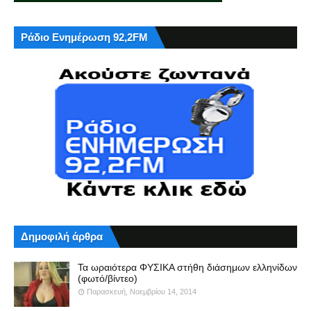
Ράδιο Ενημέρωση 92,2FM
Δημοφιλή άρθρα
Τα ωραιότερα ΦΥΣΙΚΑ στήθη διάσημων ελληνίδων
(φωτό/βίντεο)
Παρασκευή, Νοεμβρίου 14, 2014