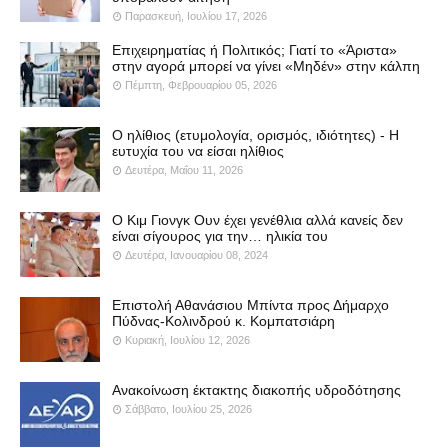
Παρασκευή, Ιουλίου 17, 2026
Επιχειρηματίας ή Πολιτικός; Γιατί το «Άριστα»
στην αγορά μπορεί να γίνει «Μηδέν» στην κάλπη
Πέμπτη, Φεβρουαρίου 05, 2026
Ο ηλίθιος (ετυμολογία, ορισμός, ιδιότητες) - Η
ευτυχία του να είσαι ηλίθιος
Δευτέρα, Μαΐου 11, 2026
Ο Κιμ Γιονγκ Ουν έχει γενέθλια αλλά κανείς δεν
είναι σίγουρος για την… ηλικία του
Δευτέρα, Ιανουαρίου 08, 2024
Επιστολή Αθανάσιου Μπίντα προς Δήμαρχο
Πύδνας-Κολινδρού κ. Κομπατσιάρη
Κυριακή, Ιουλίου 12, 2026
Ανακοίνωση έκτακτης διακοπής υδροδότησης
Σάββατο, Ιουλίου 25, 2026