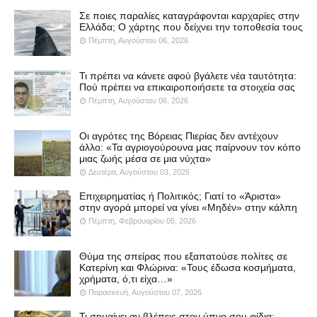
Σε ποιες παραλίες καταγράφονται καρχαρίες στην
Ελλάδα; Ο χάρτης που δείχνει την τοποθεσία τους
Πέμπτη, Αυγούστου 06, 2026
Τι πρέπει να κάνετε αφού βγάλετε νέα ταυτότητα:
Πού πρέπει να επικαιροποιήσετε τα στοιχεία σας
Πέμπτη, Αυγούστου 06, 2026
Οι αγρότες της Βόρειας Πιερίας δεν αντέχουν
άλλο: «Τα αγριογούρουνα μας παίρνουν τον κόπο
μιας ζωής μέσα σε μια νύχτα»
Δευτέρα, Αυγούστου 03, 2026
Επιχειρηματίας ή Πολιτικός; Γιατί το «Άριστα»
στην αγορά μπορεί να γίνει «Μηδέν» στην κάλπη
Πέμπτη, Φεβρουαρίου 05, 2026
Θύμα της σπείρας που εξαπατούσε πολίτες σε
Κατερίνη και Φλώρινα: «Τους έδωσα κοσμήματα,
χρήματα, ό,τι είχα…»
Παρασκευή, Αυγούστου 07, 2026
Τι σημαίνει αν βλέπεις στον ύπνο σου φίδια;