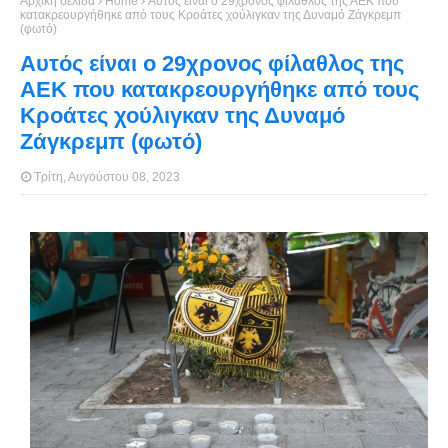
Αρχική σελίδα
Home
Αυτός είναι ο 29χρονος φίλαθλος της ΑΕΚ που
κατακρεουργήθηκε από τους Κροάτες χούλιγκαν της Δυναμό Ζάγκρεμπ
(φωτό)
Αυτός είναι ο 29χρονος φίλαθλος της
ΑΕΚ που κατακρεουργήθηκε από τους
Κροάτες χούλιγκαν της Δυναμό
Ζάγκρεμπ (φωτό)
Τρίτη, Αυγούστου 08, 2023