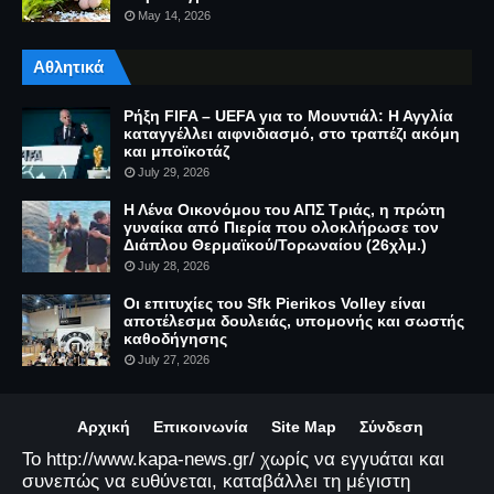
May 14, 2026
Αθλητικά
Ρήξη FIFA – UEFA για το Μουντιάλ: Η Αγγλία
καταγγέλλει αιφνιδιασμό, στο τραπέζι ακόμη
και μποϊκοτάζ
July 29, 2026
Η Λένα Οικονόμου του ΑΠΣ Τριάς, η πρώτη
γυναίκα από Πιερία που ολοκλήρωσε τον
Διάπλου Θερμαϊκού/Τορωναίου (26χλμ.)
July 28, 2026
Οι επιτυχίες του Sfk Pierikos Volley είναι
αποτέλεσμα δουλειάς, υπομονής και σωστής
καθοδήγησης
July 27, 2026
Αρχική
Επικοινωνία
Site Map
Σύνδεση
Το http://www.kapa-news.gr/ χωρίς να εγγυάται και
συνεπώς να ευθύνεται, καταβάλλει τη μέγιστη