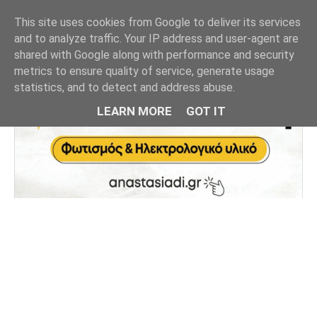
This site uses cookies from Google to deliver its services
and to analyze traffic. Your IP address and user-agent are
shared with Google along with performance and security
metrics to ensure quality of service, generate usage
statistics, and to detect and address abuse.
LEARN MORE
GOT IT