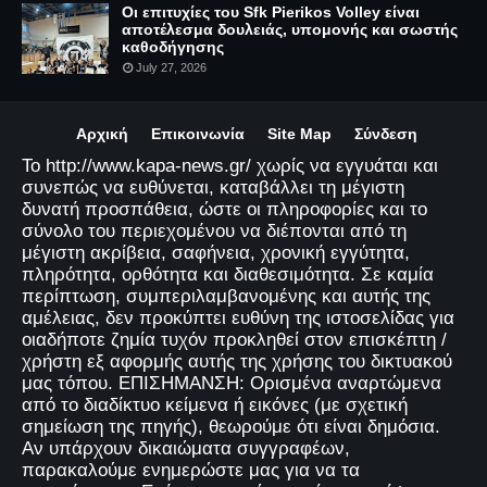
Οι επιτυχίες του Sfk Pierikos Volley είναι
αποτέλεσμα δουλειάς, υπομονής και σωστής
καθοδήγησης
July 27, 2026
Αρχική
Επικοινωνία
Site Map
Σύνδεση
Το http://www.kapa-news.gr/ χωρίς να εγγυάται και
συνεπώς να ευθύνεται, καταβάλλει τη μέγιστη
δυνατή προσπάθεια, ώστε οι πληροφορίες και το
σύνολο του περιεχομένου να διέπονται από τη
μέγιστη ακρίβεια, σαφήνεια, χρονική εγγύτητα,
πληρότητα, ορθότητα και διαθεσιμότητα. Σε καμία
περίπτωση, συμπεριλαμβανομένης και αυτής της
αμέλειας, δεν προκύπτει ευθύνη της ιστοσελίδας για
οιαδήποτε ζημία τυχόν προκληθεί στον επισκέπτη /
χρήστη εξ αφορμής αυτής της χρήσης του δικτυακού
μας τόπου. ΕΠΙΣΗΜΑΝΣΗ: Ορισμένα αναρτώμενα
από το διαδίκτυο κείμενα ή εικόνες (με σχετική
σημείωση της πηγής), θεωρούμε ότι είναι δημόσια.
Αν υπάρχουν δικαιώματα συγγραφέων,
παρακαλούμε ενημερώστε μας για να τα