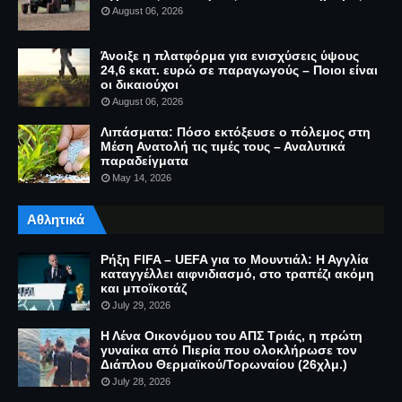
August 06, 2026
Άνοιξε η πλατφόρμα για ενισχύσεις ύψους
24,6 εκατ. ευρώ σε παραγωγούς – Ποιοι είναι
οι δικαιούχοι
August 06, 2026
Λιπάσματα: Πόσο εκτόξευσε ο πόλεμος στη
Μέση Ανατολή τις τιμές τους – Αναλυτικά
παραδείγματα
May 14, 2026
Αθλητικά
Ρήξη FIFA – UEFA για το Μουντιάλ: Η Αγγλία
καταγγέλλει αιφνιδιασμό, στο τραπέζι ακόμη
και μποϊκοτάζ
July 29, 2026
Η Λένα Οικονόμου του ΑΠΣ Τριάς, η πρώτη
γυναίκα από Πιερία που ολοκλήρωσε τον
Διάπλου Θερμαϊκού/Τορωναίου (26χλμ.)
July 28, 2026