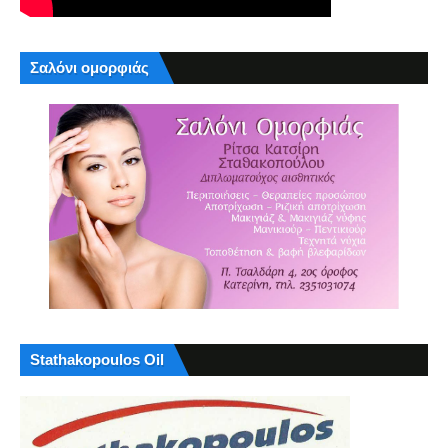
Σαλόνι ομορφιάς
Stathakopoulos Oil