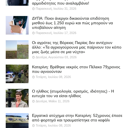
αρμοδιότητες που αναλαμβάνει!
Παρασκευή, Ιουλίου 31, 2026
ΔΥΠΑ: Ποιοι άνεργοι δικαιούνται επιδότηση
μισθού έως 1.250 ευρώ και πώς μπορούν να
υποβάλουν αίτηση
Παρασκευή, Ιουλίου 17, 2026
Οι αγρότες της Βόρειας Πιερίας δεν αντέχουν
άλλο: «Τα αγριογούρουνα μας παίρνουν τον κόπο
μιας ζωής μέσα σε μια νύχτα»
Δευτέρα, Αυγούστου 03, 2026
Κατερίνη: Βρέθηκε νεκρός στον Πέλεκα 79χρονος
που αγνοούνταν
Τετάρτη, Ιουλίου 08, 2026
Ο ηλίθιος (ετυμολογία, ορισμός, ιδιότητες) - Η
ευτυχία του να είσαι ηλίθιος
Δευτέρα, Μαΐου 11, 2026
Εργατικό ατύχημα στην Κατερίνη: 52χρονος έπεσε
από φορτηγό και τραυματίστηκε στο κεφάλι
Τετάρτη, Ιουλίου 08, 2026