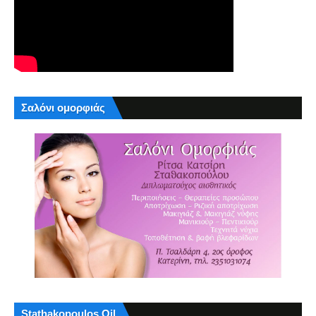
Σαλόνι ομορφιάς
Stathakopoulos Oil