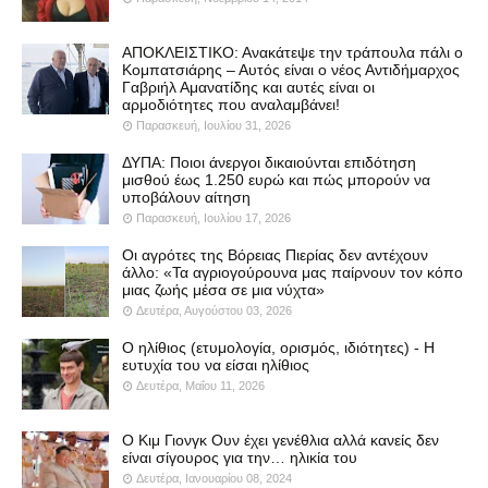
ΑΠΟΚΛΕΙΣΤΙΚΟ: Ανακάτεψε την τράπουλα πάλι ο
Κομπατσιάρης – Αυτός είναι ο νέος Αντιδήμαρχος
Γαβριήλ Αμανατίδης και αυτές είναι οι
αρμοδιότητες που αναλαμβάνει!
Παρασκευή, Ιουλίου 31, 2026
ΔΥΠΑ: Ποιοι άνεργοι δικαιούνται επιδότηση
μισθού έως 1.250 ευρώ και πώς μπορούν να
υποβάλουν αίτηση
Παρασκευή, Ιουλίου 17, 2026
Οι αγρότες της Βόρειας Πιερίας δεν αντέχουν
άλλο: «Τα αγριογούρουνα μας παίρνουν τον κόπο
μιας ζωής μέσα σε μια νύχτα»
Δευτέρα, Αυγούστου 03, 2026
Ο ηλίθιος (ετυμολογία, ορισμός, ιδιότητες) - Η
ευτυχία του να είσαι ηλίθιος
Δευτέρα, Μαΐου 11, 2026
Ο Κιμ Γιονγκ Ουν έχει γενέθλια αλλά κανείς δεν
είναι σίγουρος για την… ηλικία του
Δευτέρα, Ιανουαρίου 08, 2024