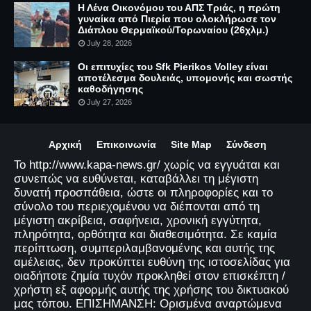
Η Λένα Οικονόμου του ΑΠΣ Τριάς, η πρώτη
γυναίκα από Πιερία που ολοκλήρωσε τον
Διάπλου Θερμαϊκού/Τορωναίου (26χλμ.)
July 28, 2026
Οι επιτυχίες του Sfk Pierikos Volley είναι
αποτέλεσμα δουλειάς, υπομονής και σωστής
καθοδήγησης
July 27, 2026
Αρχική
Επικοινωνία
Site Map
Σύνδεση
Το http://www.kapa-news.gr/ χωρίς να εγγυάται και
συνεπώς να ευθύνεται, καταβάλλει τη μέγιστη
δυνατή προσπάθεια, ώστε οι πληροφορίες και το
σύνολο του περιεχομένου να διέπονται από τη
μέγιστη ακρίβεια, σαφήνεια, χρονική εγγύτητα,
πληρότητα, ορθότητα και διαθεσιμότητα. Σε καμία
περίπτωση, συμπεριλαμβανομένης και αυτής της
αμέλειας, δεν προκύπτει ευθύνη της ιστοσελίδας για
οιαδήποτε ζημία τυχόν προκληθεί στον επισκέπτη /
χρήστη εξ αφορμής αυτής της χρήσης του δικτυακού
μας τόπου. ΕΠΙΣΗΜΑΝΣΗ: Ορισμένα αναρτώμενα