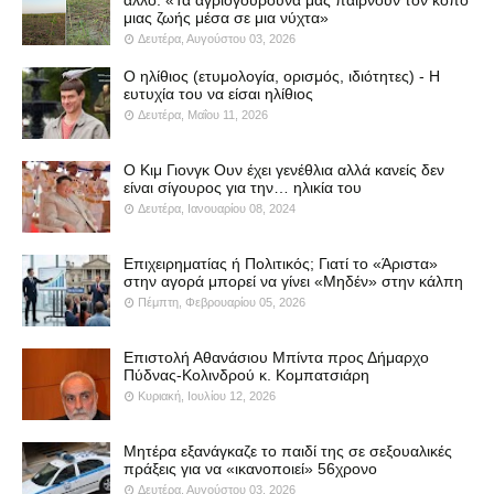
άλλο: «Τα αγριογούρουνα μας παίρνουν τον κόπο
μιας ζωής μέσα σε μια νύχτα»
Δευτέρα, Αυγούστου 03, 2026
Ο ηλίθιος (ετυμολογία, ορισμός, ιδιότητες) - Η
ευτυχία του να είσαι ηλίθιος
Δευτέρα, Μαΐου 11, 2026
Ο Κιμ Γιονγκ Ουν έχει γενέθλια αλλά κανείς δεν
είναι σίγουρος για την… ηλικία του
Δευτέρα, Ιανουαρίου 08, 2024
Επιχειρηματίας ή Πολιτικός; Γιατί το «Άριστα»
στην αγορά μπορεί να γίνει «Μηδέν» στην κάλπη
Πέμπτη, Φεβρουαρίου 05, 2026
Επιστολή Αθανάσιου Μπίντα προς Δήμαρχο
Πύδνας-Κολινδρού κ. Κομπατσιάρη
Κυριακή, Ιουλίου 12, 2026
Μητέρα εξανάγκαζε το παιδί της σε σεξουαλικές
πράξεις για να «ικανοποιεί» 56χρονο
Δευτέρα, Αυγούστου 03, 2026