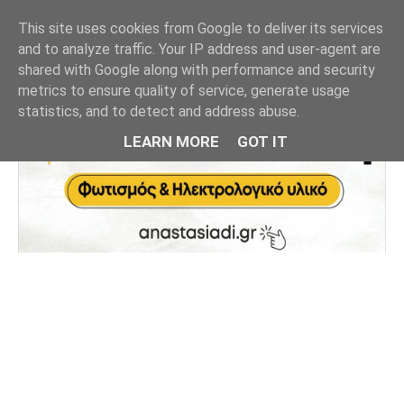
This site uses cookies from Google to deliver its services
and to analyze traffic. Your IP address and user-agent are
shared with Google along with performance and security
metrics to ensure quality of service, generate usage
statistics, and to detect and address abuse.
LEARN MORE
GOT IT