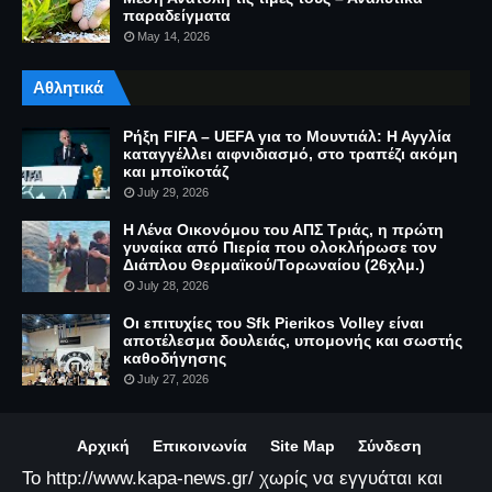
παραδείγματα
May 14, 2026
Αθλητικά
Ρήξη FIFA – UEFA για το Μουντιάλ: Η Αγγλία
καταγγέλλει αιφνιδιασμό, στο τραπέζι ακόμη
και μποϊκοτάζ
July 29, 2026
Η Λένα Οικονόμου του ΑΠΣ Τριάς, η πρώτη
γυναίκα από Πιερία που ολοκλήρωσε τον
Διάπλου Θερμαϊκού/Τορωναίου (26χλμ.)
July 28, 2026
Οι επιτυχίες του Sfk Pierikos Volley είναι
αποτέλεσμα δουλειάς, υπομονής και σωστής
καθοδήγησης
July 27, 2026
Αρχική
Επικοινωνία
Site Map
Σύνδεση
Το http://www.kapa-news.gr/ χωρίς να εγγυάται και