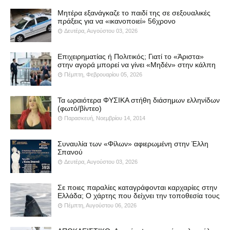
Μητέρα εξανάγκαζε το παιδί της σε σεξουαλικές
πράξεις για να «ικανοποιεί» 56χρονο
Δευτέρα, Αυγούστου 03, 2026
Επιχειρηματίας ή Πολιτικός; Γιατί το «Άριστα»
στην αγορά μπορεί να γίνει «Μηδέν» στην κάλπη
Πέμπτη, Φεβρουαρίου 05, 2026
Τα ωραιότερα ΦΥΣΙΚΑ στήθη διάσημων ελληνίδων
(φωτό/βίντεο)
Παρασκευή, Νοεμβρίου 14, 2014
Συναυλία των «Φίλων» αφιερωμένη στην Έλλη
Σπανού
Δευτέρα, Αυγούστου 03, 2026
Σε ποιες παραλίες καταγράφονται καρχαρίες στην
Ελλάδα; Ο χάρτης που δείχνει την τοποθεσία τους
Πέμπτη, Αυγούστου 06, 2026