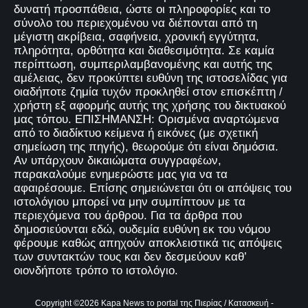
δυνατή προσπάθεια, ώστε οι πληροφορίες και το
σύνολο του περιεχομένου να διέπονται από τη
μέγιστη ακρίβεια, σαφήνεια, χρονική εγγύτητα,
πληρότητα, ορθότητα και διαθεσιμότητα. Σε καμία
περίπτωση, συμπεριλαμβανομένης και αυτής της
αμέλειας, δεν προκύπτει ευθύνη της ιστοσελίδας για
οιαδήποτε ζημία τυχόν προκληθεί στον επισκέπτη /
χρήστη εξ αφορμής αυτής της χρήσης του δικτυακού
μας τόπου. ΕΠΙΣΗΜΑΝΣΗ: Ορισμένα αναρτώμενα
από το διαδίκτυο κείμενα ή εικόνες (με σχετική
σημείωση της πηγής), θεωρούμε ότι είναι δημόσια.
Αν υπάρχουν δικαιώματα συγγραφέων,
παρακαλούμε ενημερώστε μας για να τα
αφαιρέσουμε. Επίσης σημειώνεται ότι οι απόψεις του
ιστολόγιου μπορεί να μην συμπίπτουν με τα
περιεχόμενα του άρθρου. Για τα άρθρα που
δημοσιεύονται εδώ, ουδεμία ευθύνη εκ του νόμου
φέρουμε καθώς απηχούν αποκλειστικά τις απόψεις
των συντακτών τους και δεν δεσμεύουν καθ’
οιονδήποτε τρόπο το ιστολόγιο.
Copyright ©
2026
Kapa News το portal της Πιερίας
/ Κατασκευή -