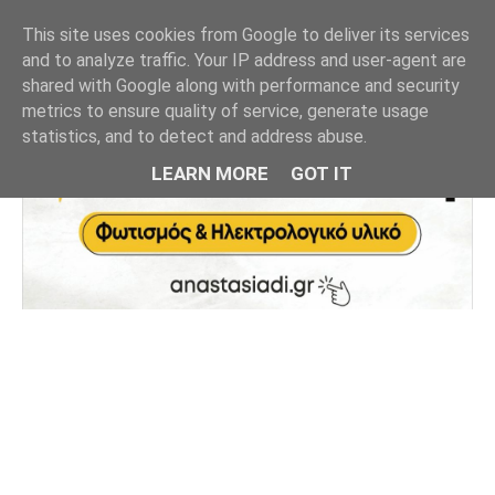
This site uses cookies from Google to deliver its services
and to analyze traffic. Your IP address and user-agent are
shared with Google along with performance and security
metrics to ensure quality of service, generate usage
statistics, and to detect and address abuse.
LEARN MORE
GOT IT