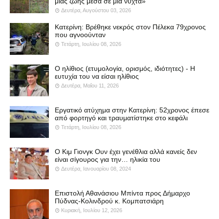
μιας ζωής μέσα σε μια νύχτα»
Δευτέρα, Αυγούστου 03, 2026
Κατερίνη: Βρέθηκε νεκρός στον Πέλεκα 79χρονος
που αγνοούνταν
Τετάρτη, Ιουλίου 08, 2026
Ο ηλίθιος (ετυμολογία, ορισμός, ιδιότητες) - Η
ευτυχία του να είσαι ηλίθιος
Δευτέρα, Μαΐου 11, 2026
Εργατικό ατύχημα στην Κατερίνη: 52χρονος έπεσε
από φορτηγό και τραυματίστηκε στο κεφάλι
Τετάρτη, Ιουλίου 08, 2026
Ο Κιμ Γιονγκ Ουν έχει γενέθλια αλλά κανείς δεν
είναι σίγουρος για την… ηλικία του
Δευτέρα, Ιανουαρίου 08, 2024
Επιστολή Αθανάσιου Μπίντα προς Δήμαρχο
Πύδνας-Κολινδρού κ. Κομπατσιάρη
Κυριακή, Ιουλίου 12, 2026