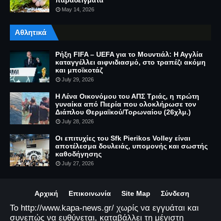
παραδείγματα
May 14, 2026
Αθλητικά
Ρήξη FIFA – UEFA για το Μουντιάλ: Η Αγγλία
καταγγέλλει αιφνιδιασμό, στο τραπέζι ακόμη
και μποϊκοτάζ
July 29, 2026
Η Λένα Οικονόμου του ΑΠΣ Τριάς, η πρώτη
γυναίκα από Πιερία που ολοκλήρωσε τον
Διάπλου Θερμαϊκού/Τορωναίου (26χλμ.)
July 28, 2026
Οι επιτυχίες του Sfk Pierikos Volley είναι
αποτέλεσμα δουλειάς, υπομονής και σωστής
καθοδήγησης
July 27, 2026
Αρχική
Επικοινωνία
Site Map
Σύνδεση
Το http://www.kapa-news.gr/ χωρίς να εγγυάται και
συνεπώς να ευθύνεται, καταβάλλει τη μέγιστη