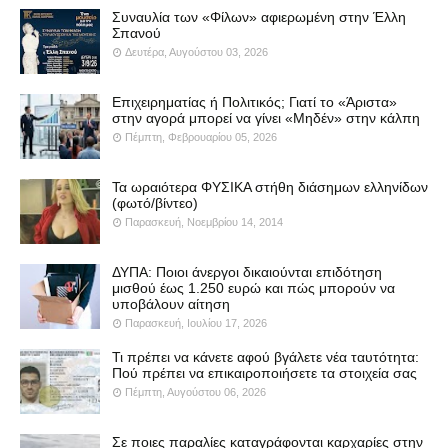
Συναυλία των «Φίλων» αφιερωμένη στην Έλλη
Σπανού
Δευτέρα, Αυγούστου 03, 2026
Επιχειρηματίας ή Πολιτικός; Γιατί το «Άριστα»
στην αγορά μπορεί να γίνει «Μηδέν» στην κάλπη
Πέμπτη, Φεβρουαρίου 05, 2026
Τα ωραιότερα ΦΥΣΙΚΑ στήθη διάσημων ελληνίδων
(φωτό/βίντεο)
Παρασκευή, Νοεμβρίου 14, 2014
ΔΥΠΑ: Ποιοι άνεργοι δικαιούνται επιδότηση
μισθού έως 1.250 ευρώ και πώς μπορούν να
υποβάλουν αίτηση
Παρασκευή, Ιουλίου 17, 2026
Τι πρέπει να κάνετε αφού βγάλετε νέα ταυτότητα:
Πού πρέπει να επικαιροποιήσετε τα στοιχεία σας
Πέμπτη, Αυγούστου 06, 2026
Σε ποιες παραλίες καταγράφονται καρχαρίες στην