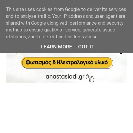
This site uses cookies from Google to deliver its services
and to analyze traffic. Your IP address and user-agent are
shared with Google along with performance and security
metrics to ensure quality of service, generate usage
statistics, and to detect and address abuse.
LEARN MORE
GOT IT