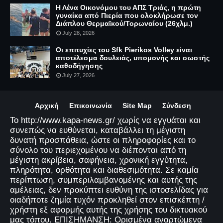
Η Λένα Οικονόμου του ΑΠΣ Τριάς, η πρώτη
γυναίκα από Πιερία που ολοκλήρωσε τον
Διάπλου Θερμαϊκού/Τορωναίου (26χλμ.)
July 28, 2026
Οι επιτυχίες του Sfk Pierikos Volley είναι
αποτέλεσμα δουλειάς, υπομονής και σωστής
καθοδήγησης
July 27, 2026
Αρχική
Επικοινωνία
Site Map
Σύνδεση
Το http://www.kapa-news.gr/ χωρίς να εγγυάται και
συνεπώς να ευθύνεται, καταβάλλει τη μέγιστη
δυνατή προσπάθεια, ώστε οι πληροφορίες και το
σύνολο του περιεχομένου να διέπονται από τη
μέγιστη ακρίβεια, σαφήνεια, χρονική εγγύτητα,
πληρότητα, ορθότητα και διαθεσιμότητα. Σε καμία
περίπτωση, συμπεριλαμβανομένης και αυτής της
αμέλειας, δεν προκύπτει ευθύνη της ιστοσελίδας για
οιαδήποτε ζημία τυχόν προκληθεί στον επισκέπτη /
χρήστη εξ αφορμής αυτής της χρήσης του δικτυακού
μας τόπου. ΕΠΙΣΗΜΑΝΣΗ: Ορισμένα αναρτώμενα