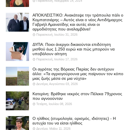
Παρασκευή, Νοεμβρίου 14, 2014
ΑΠΟΚΛΕΙΣΤΙΚΟ: Ανακάτεψε την τράπουλα πάλι ο
Κομπατσιάρης – Αυτός είναι ο νέος Αντιδήμαρχος
Γαβριήλ Αμανατίδης και αυτές είναι οι
αρμοδιότητες που αναλαμβάνει!
Παρασκευή, Ιουλίου 31, 2026
ΔΥΠΑ: Ποιοι άνεργοι δικαιούνται επιδότηση
μισθού έως 1.250 ευρώ και πώς μπορούν να
υποβάλουν αίτηση
Παρασκευή, Ιουλίου 17, 2026
Οι αγρότες της Βόρειας Πιερίας δεν αντέχουν
άλλο: «Τα αγριογούρουνα μας παίρνουν τον κόπο
μιας ζωής μέσα σε μια νύχτα»
Δευτέρα, Αυγούστου 03, 2026
Κατερίνη: Βρέθηκε νεκρός στον Πέλεκα 79χρονος
που αγνοούνταν
Τετάρτη, Ιουλίου 08, 2026
Ο ηλίθιος (ετυμολογία, ορισμός, ιδιότητες) - Η
ευτυχία του να είσαι ηλίθιος
Δευτέρα, Μαΐου 11, 2026