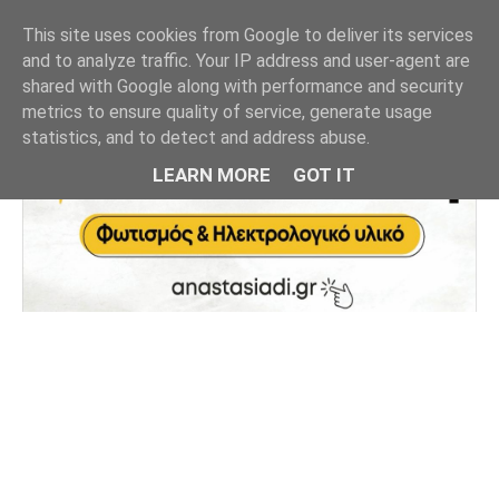
This site uses cookies from Google to deliver its services
and to analyze traffic. Your IP address and user-agent are
shared with Google along with performance and security
metrics to ensure quality of service, generate usage
statistics, and to detect and address abuse.
LEARN MORE
GOT IT