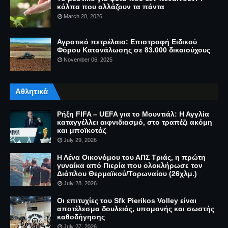
κόλπα που αλλάζουν τα πάντα
March 20, 2026
Αγροτικό πετρέλαιο: Επιστροφή Ειδικού
Φόρου Κατανάλωσης σε 83.000 δικαιούχους
November 06, 2025
Αθλητικά
Ρήξη FIFA – UEFA για το Μουντιάλ: Η Αγγλία
καταγγέλλει αιφνιδιασμό, στο τραπέζι ακόμη
και μποϊκοτάζ
July 29, 2026
Η Λένα Οικονόμου του ΑΠΣ Τριάς, η πρώτη
γυναίκα από Πιερία που ολοκλήρωσε τον
Διάπλου Θερμαϊκού/Τορωναίου (26χλμ.)
July 28, 2026
Οι επιτυχίες του Sfk Pierikos Volley είναι
αποτέλεσμα δουλειάς, υπομονής και σωστής
καθοδήγησης
July 27, 2026