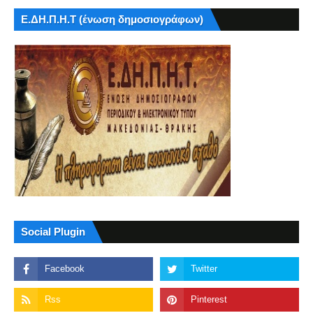
Ε.ΔΗ.Π.Η.Τ (ένωση δημοσιογράφων)
Social Plugin