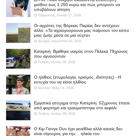
μισθού έως 1.250 ευρώ και πώς μπορούν να
υποβάλουν αίτηση
Παρασκευή, Ιουλίου 17, 2026
Οι αγρότες της Βόρειας Πιερίας δεν αντέχουν
άλλο: «Τα αγριογούρουνα μας παίρνουν τον κόπο
μιας ζωής μέσα σε μια νύχτα»
Δευτέρα, Αυγούστου 03, 2026
Κατερίνη: Βρέθηκε νεκρός στον Πέλεκα 79χρονος
που αγνοούνταν
Τετάρτη, Ιουλίου 08, 2026
Ο ηλίθιος (ετυμολογία, ορισμός, ιδιότητες) - Η
ευτυχία του να είσαι ηλίθιος
Δευτέρα, Μαΐου 11, 2026
Εργατικό ατύχημα στην Κατερίνη: 52χρονος έπεσε
από φορτηγό και τραυματίστηκε στο κεφάλι
Τετάρτη, Ιουλίου 08, 2026
Ο Κιμ Γιονγκ Ουν έχει γενέθλια αλλά κανείς δεν
είναι σίγουρος για την… ηλικία του