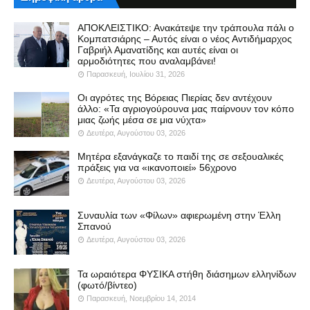
ΑΠΟΚΛΕΙΣΤΙΚΟ: Ανακάτεψε την τράπουλα πάλι ο
Κομπατσιάρης – Αυτός είναι ο νέος Αντιδήμαρχος
Γαβριήλ Αμανατίδης και αυτές είναι οι
αρμοδιότητες που αναλαμβάνει!
Παρασκευή, Ιουλίου 31, 2026
Οι αγρότες της Βόρειας Πιερίας δεν αντέχουν
άλλο: «Τα αγριογούρουνα μας παίρνουν τον κόπο
μιας ζωής μέσα σε μια νύχτα»
Δευτέρα, Αυγούστου 03, 2026
Μητέρα εξανάγκαζε το παιδί της σε σεξουαλικές
πράξεις για να «ικανοποιεί» 56χρονο
Δευτέρα, Αυγούστου 03, 2026
Συναυλία των «Φίλων» αφιερωμένη στην Έλλη
Σπανού
Δευτέρα, Αυγούστου 03, 2026
Τα ωραιότερα ΦΥΣΙΚΑ στήθη διάσημων ελληνίδων
(φωτό/βίντεο)
Παρασκευή, Νοεμβρίου 14, 2014