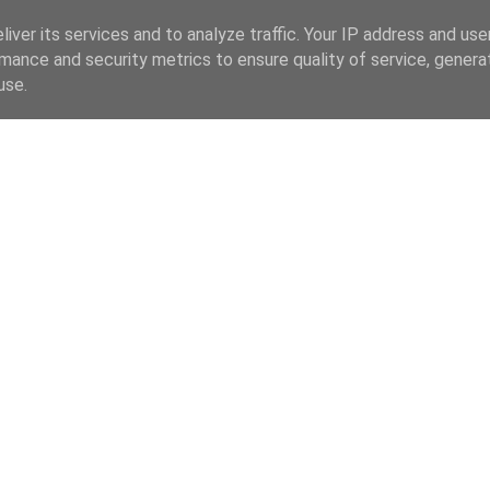
iver its services and to analyze traffic. Your IP address and us
mance and security metrics to ensure quality of service, gener
use.