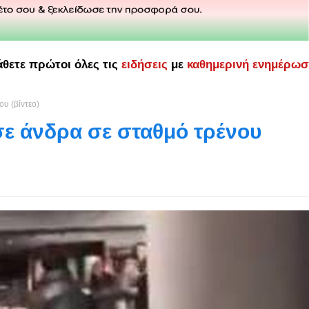
άθετε πρώτοι όλες τις
ειδήσεις
με
καθημερινή ενημέρω
ου (βίντεο)
σε άνδρα σε σταθμό τρένου