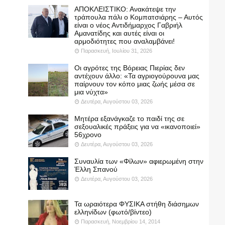
ΑΠΟΚΛΕΙΣΤΙΚΟ: Ανακάτεψε την
τράπουλα πάλι ο Κομπατσιάρης – Αυτός
είναι ο νέος Αντιδήμαρχος Γαβριήλ
Αμανατίδης και αυτές είναι οι
αρμοδιότητες που αναλαμβάνει!
Παρασκευή, Ιουλίου 31, 2026
Οι αγρότες της Βόρειας Πιερίας δεν
αντέχουν άλλο: «Τα αγριογούρουνα μας
παίρνουν τον κόπο μιας ζωής μέσα σε
μια νύχτα»
Δευτέρα, Αυγούστου 03, 2026
Μητέρα εξανάγκαζε το παιδί της σε
σεξουαλικές πράξεις για να «ικανοποιεί»
56χρονο
Δευτέρα, Αυγούστου 03, 2026
Συναυλία των «Φίλων» αφιερωμένη στην
Έλλη Σπανού
Δευτέρα, Αυγούστου 03, 2026
Τα ωραιότερα ΦΥΣΙΚΑ στήθη διάσημων
ελληνίδων (φωτό/βίντεο)
Παρασκευή, Νοεμβρίου 14, 2014