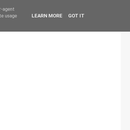
er-agent
LEARN MORE
GOT IT
ate usage