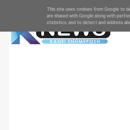
Αρχική
Επικοινωνία
Πρωτοσέλιδα
TV+RADIO
This site uses cookies from Google to del
are shared with Google along with perfor
statistics, and to detect and address ab