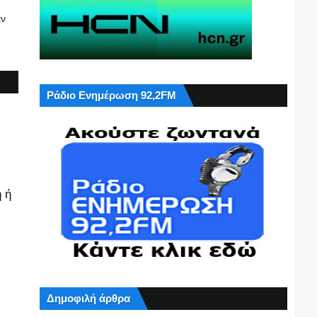
αν
Ράδιο Ενημέρωση 92,2FM
 ή
Δημοφιλή άρθρα