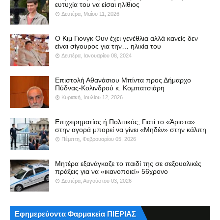
ευτυχία του να είσαι ηλίθιος
Δευτέρα, Μαΐου 11, 2026
Ο Κιμ Γιονγκ Ουν έχει γενέθλια αλλά κανείς δεν
είναι σίγουρος για την… ηλικία του
Δευτέρα, Ιανουαρίου 08, 2024
Επιστολή Αθανάσιου Μπίντα προς Δήμαρχο
Πύδνας-Κολινδρού κ. Κομπατσιάρη
Κυριακή, Ιουλίου 12, 2026
Επιχειρηματίας ή Πολιτικός; Γιατί το «Άριστα»
στην αγορά μπορεί να γίνει «Μηδέν» στην κάλπη
Πέμπτη, Φεβρουαρίου 05, 2026
Μητέρα εξανάγκαζε το παιδί της σε σεξουαλικές
πράξεις για να «ικανοποιεί» 56χρονο
Δευτέρα, Αυγούστου 03, 2026
Εφημερεύοντα Φαρμακεία ΠΙΕΡΙΑΣ