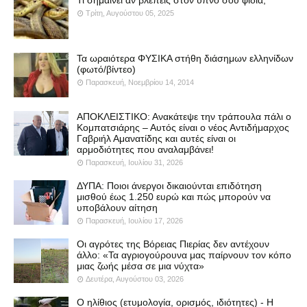
Τι σημαίνει αν βλέπεις στον ύπνο σου φίδια;
Τρίτη, Αυγούστου 05, 2025
Τα ωραιότερα ΦΥΣΙΚΑ στήθη διάσημων ελληνίδων
(φωτό/βίντεο)
Παρασκευή, Νοεμβρίου 14, 2014
ΑΠΟΚΛΕΙΣΤΙΚΟ: Ανακάτεψε την τράπουλα πάλι ο
Κομπατσιάρης – Αυτός είναι ο νέος Αντιδήμαρχος
Γαβριήλ Αμανατίδης και αυτές είναι οι
αρμοδιότητες που αναλαμβάνει!
Παρασκευή, Ιουλίου 31, 2026
ΔΥΠΑ: Ποιοι άνεργοι δικαιούνται επιδότηση
μισθού έως 1.250 ευρώ και πώς μπορούν να
υποβάλουν αίτηση
Παρασκευή, Ιουλίου 17, 2026
Οι αγρότες της Βόρειας Πιερίας δεν αντέχουν
άλλο: «Τα αγριογούρουνα μας παίρνουν τον κόπο
μιας ζωής μέσα σε μια νύχτα»
Δευτέρα, Αυγούστου 03, 2026
Ο ηλίθιος (ετυμολογία, ορισμός, ιδιότητες) - Η