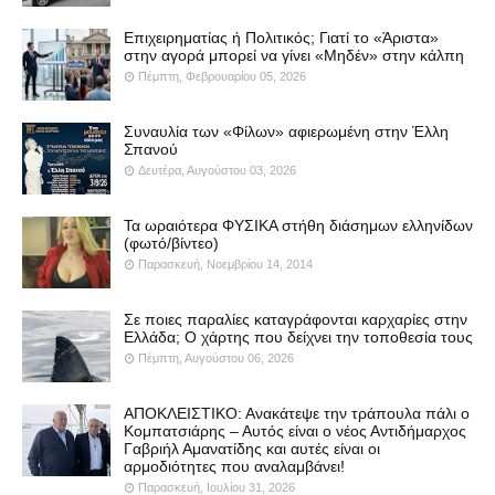
Επιχειρηματίας ή Πολιτικός; Γιατί το «Άριστα»
στην αγορά μπορεί να γίνει «Μηδέν» στην κάλπη
Πέμπτη, Φεβρουαρίου 05, 2026
Συναυλία των «Φίλων» αφιερωμένη στην Έλλη
Σπανού
Δευτέρα, Αυγούστου 03, 2026
Τα ωραιότερα ΦΥΣΙΚΑ στήθη διάσημων ελληνίδων
(φωτό/βίντεο)
Παρασκευή, Νοεμβρίου 14, 2014
Σε ποιες παραλίες καταγράφονται καρχαρίες στην
Ελλάδα; Ο χάρτης που δείχνει την τοποθεσία τους
Πέμπτη, Αυγούστου 06, 2026
ΑΠΟΚΛΕΙΣΤΙΚΟ: Ανακάτεψε την τράπουλα πάλι ο
Κομπατσιάρης – Αυτός είναι ο νέος Αντιδήμαρχος
Γαβριήλ Αμανατίδης και αυτές είναι οι
αρμοδιότητες που αναλαμβάνει!
Παρασκευή, Ιουλίου 31, 2026