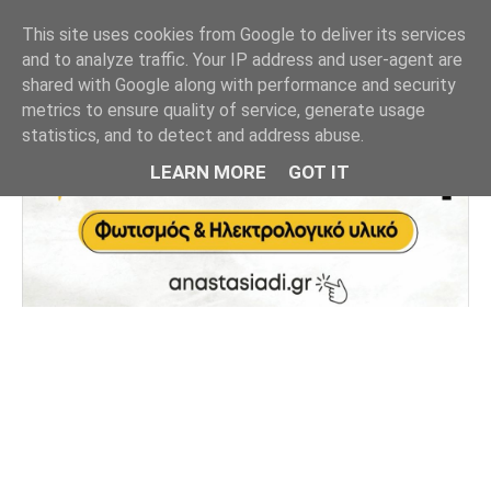
This site uses cookies from Google to deliver its services
and to analyze traffic. Your IP address and user-agent are
shared with Google along with performance and security
metrics to ensure quality of service, generate usage
statistics, and to detect and address abuse.
LEARN MORE
GOT IT