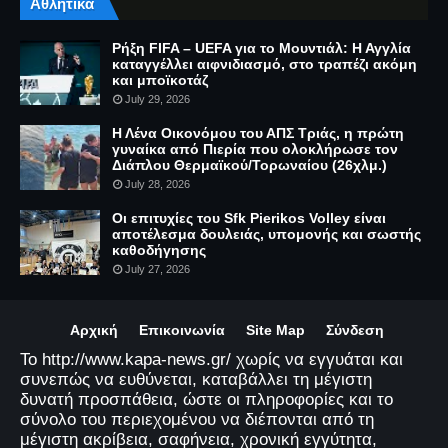
Αθλητικά
Ρήξη FIFA – UEFA για το Μουντιάλ: Η Αγγλία
καταγγέλλει αιφνιδιασμό, στο τραπέζι ακόμη
και μποϊκοτάζ
July 29, 2026
Η Λένα Οικονόμου του ΑΠΣ Τριάς, η πρώτη
γυναίκα από Πιερία που ολοκλήρωσε τον
Διάπλου Θερμαϊκού/Τορωναίου (26χλμ.)
July 28, 2026
Οι επιτυχίες του Sfk Pierikos Volley είναι
αποτέλεσμα δουλειάς, υπομονής και σωστής
καθοδήγησης
July 27, 2026
Αρχική
Επικοινωνία
Site Map
Σύνδεση
Το http://www.kapa-news.gr/ χωρίς να εγγυάται και
συνεπώς να ευθύνεται, καταβάλλει τη μέγιστη
δυνατή προσπάθεια, ώστε οι πληροφορίες και το
σύνολο του περιεχομένου να διέπονται από τη
μέγιστη ακρίβεια, σαφήνεια, χρονική εγγύτητα,