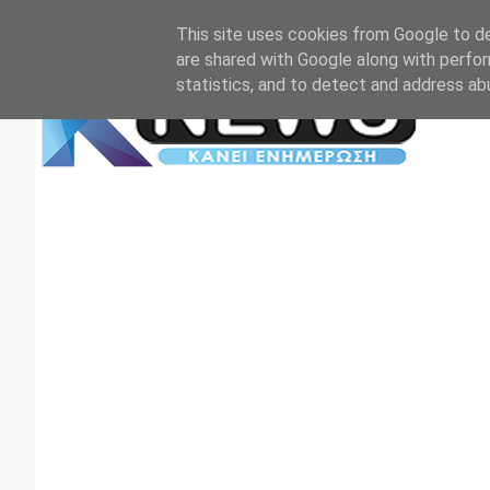
Αρχική
Επικοινωνία
Πρωτοσέλιδα
TV+RADIO
This site uses cookies from Google to del
are shared with Google along with perfor
statistics, and to detect and address ab