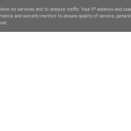
iver its services and to analyze traffic. Your IP address and us
mance and security metrics to ensure quality of service, gener
use.