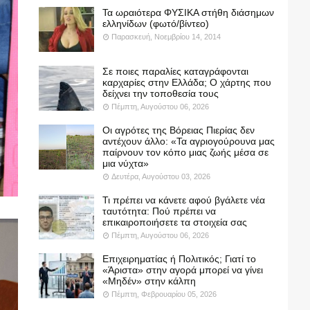
Τα ωραιότερα ΦΥΣΙΚΑ στήθη διάσημων
ελληνίδων (φωτό/βίντεο)
Παρασκευή, Νοεμβρίου 14, 2014
Σε ποιες παραλίες καταγράφονται
καρχαρίες στην Ελλάδα; Ο χάρτης που
δείχνει την τοποθεσία τους
Πέμπτη, Αυγούστου 06, 2026
Οι αγρότες της Βόρειας Πιερίας δεν
αντέχουν άλλο: «Τα αγριογούρουνα μας
παίρνουν τον κόπο μιας ζωής μέσα σε
μια νύχτα»
Δευτέρα, Αυγούστου 03, 2026
Τι πρέπει να κάνετε αφού βγάλετε νέα
ταυτότητα: Πού πρέπει να
επικαιροποιήσετε τα στοιχεία σας
Πέμπτη, Αυγούστου 06, 2026
Επιχειρηματίας ή Πολιτικός; Γιατί το
«Άριστα» στην αγορά μπορεί να γίνει
«Μηδέν» στην κάλπη
Πέμπτη, Φεβρουαρίου 05, 2026