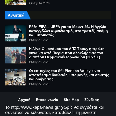
May 14, 2026
Αθλητικά
Ρήξη FIFA – UEFA για το Μουντιάλ: Η Αγγλία
καταγγέλλει αιφνιδιασμό, στο τραπέζι ακόμη
και μποϊκοτάζ
July 29, 2026
Η Λένα Οικονόμου του ΑΠΣ Τριάς, η πρώτη
γυναίκα από Πιερία που ολοκλήρωσε τον
Διάπλου Θερμαϊκού/Τορωναίου (26χλμ.)
July 28, 2026
Οι επιτυχίες του Sfk Pierikos Volley είναι
αποτέλεσμα δουλειάς, υπομονής και σωστής
καθοδήγησης
July 27, 2026
Αρχική
Επικοινωνία
Site Map
Σύνδεση
Το http://www.kapa-news.gr/ χωρίς να εγγυάται και
συνεπώς να ευθύνεται, καταβάλλει τη μέγιστη