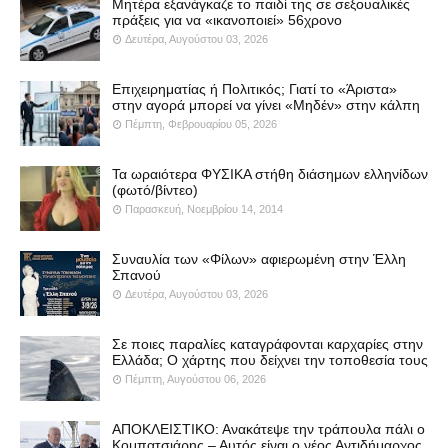
Μητέρα εξανάγκαζε το παιδί της σε σεξουαλικές
πράξεις για να «ικανοποιεί» 56χρονο
Δευτέρα, Αυγούστου 03, 2026
Επιχειρηματίας ή Πολιτικός; Γιατί το «Άριστα»
στην αγορά μπορεί να γίνει «Μηδέν» στην κάλπη
Πέμπτη, Φεβρουαρίου 05, 2026
Τα ωραιότερα ΦΥΣΙΚΑ στήθη διάσημων ελληνίδων
(φωτό/βίντεο)
Παρασκευή, Νοεμβρίου 14, 2014
Συναυλία των «Φίλων» αφιερωμένη στην Έλλη
Σπανού
Δευτέρα, Αυγούστου 03, 2026
Σε ποιες παραλίες καταγράφονται καρχαρίες στην
Ελλάδα; Ο χάρτης που δείχνει την τοποθεσία τους
Πέμπτη, Αυγούστου 06, 2026
ΑΠΟΚΛΕΙΣΤΙΚΟ: Ανακάτεψε την τράπουλα πάλι ο
Κομπατσιάρης – Αυτός είναι ο νέος Αντιδήμαρχος