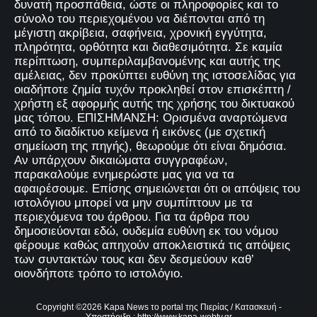
δυνατή προσπάθεια, ώστε οι πληροφορίες και το
σύνολο του περιεχομένου να διέπονται από τη
μέγιστη ακρίβεια, σαφήνεια, χρονική εγγύτητα,
πληρότητα, ορθότητα και διαθεσιμότητα. Σε καμία
περίπτωση, συμπεριλαμβανομένης και αυτής της
αμέλειας, δεν προκύπτει ευθύνη της ιστοσελίδας για
οιαδήποτε ζημία τυχόν προκληθεί στον επισκέπτη /
χρήστη εξ αφορμής αυτής της χρήσης του δικτυακού
μας τόπου. ΕΠΙΣΗΜΑΝΣΗ: Ορισμένα αναρτώμενα
από το διαδίκτυο κείμενα ή εικόνες (με σχετική
σημείωση της πηγής), θεωρούμε ότι είναι δημόσια.
Αν υπάρχουν δικαιώματα συγγραφέων,
παρακαλούμε ενημερώστε μας για να τα
αφαιρέσουμε. Επίσης σημειώνεται ότι οι απόψεις του
ιστολόγιου μπορεί να μην συμπίπτουν με τα
περιεχόμενα του άρθρου. Για τα άρθρα που
δημοσιεύονται εδώ, ουδεμία ευθύνη εκ του νόμου
φέρουμε καθώς απηχούν αποκλειστικά τις απόψεις
των συντακτών τους και δεν δεσμεύουν καθ’
οιονδήποτε τρόπο το ιστολόγιο.
Copyright ©
2026
Kapa News το portal της Πιερίας
/ Κατασκευή -