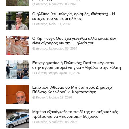
Δευτέρα, Αυγούστου 03, 2026
Ο ηλίθιος (ετυμολογία, ορισμός, ιδιότητες) - Η
ευτυχία του να είσαι ηλίθιος
Δευτέρα, Μαΐου 11, 2026
Ο Κιμ Γιονγκ Ουν έχει γενέθλια αλλά κανείς δεν
είναι σίγουρος για την… ηλικία του
Δευτέρα, Ιανουαρίου 08, 2024
Επιχειρηματίας ή Πολιτικός; Γιατί το «Άριστα»
στην αγορά μπορεί να γίνει «Μηδέν» στην κάλπη
Πέμπτη, Φεβρουαρίου 05, 2026
Επιστολή Αθανάσιου Μπίντα προς Δήμαρχο
Πύδνας-Κολινδρού κ. Κομπατσιάρη
Κυριακή, Ιουλίου 12, 2026
Μητέρα εξανάγκαζε το παιδί της σε σεξουαλικές
πράξεις για να «ικανοποιεί» 56χρονο
Δευτέρα, Αυγούστου 03, 2026