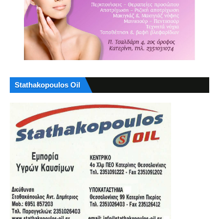
Stathakopoulos Oil