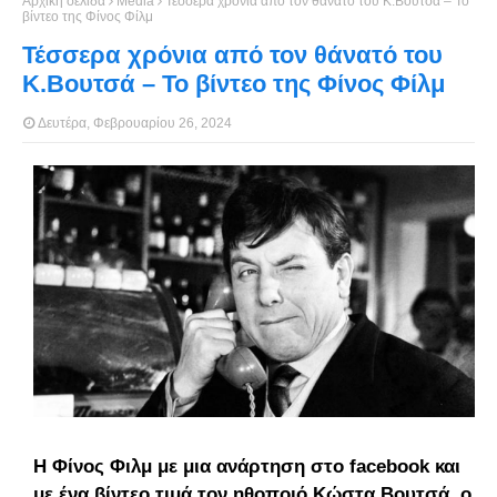
Αρχική σελίδα
Media
Τέσσερα χρόνια από τον θάνατό του Κ.Βουτσά – Το
βίντεο της Φίνος Φίλμ
Τέσσερα χρόνια από τον θάνατό του
Κ.Βουτσά – Το βίντεο της Φίνος Φίλμ
Δευτέρα, Φεβρουαρίου 26, 2024
Η Φίνος Φιλμ με μια ανάρτηση στο facebook και
με ένα βίντεο τιμά τον ηθοποιό Κώστα Βουτσά, ο