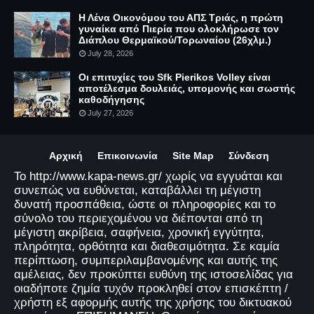
Η Λένα Οικονόμου του ΑΠΣ Τριάς, η πρώτη
γυναίκα από Πιερία που ολοκλήρωσε τον
Διάπλου Θερμαϊκού/Τορωναίου (26χλμ.)
July 28, 2026
Οι επιτυχίες του Sfk Pierikos Volley είναι
αποτέλεσμα δουλειάς, υπομονής και σωστής
καθοδήγησης
July 27, 2026
Αρχική
Επικοινωνία
Site Map
Σύνδεση
Το http://www.kapa-news.gr/ χωρίς να εγγυάται και
συνεπώς να ευθύνεται, καταβάλλει τη μέγιστη
δυνατή προσπάθεια, ώστε οι πληροφορίες και το
σύνολο του περιεχομένου να διέπονται από τη
μέγιστη ακρίβεια, σαφήνεια, χρονική εγγύτητα,
πληρότητα, ορθότητα και διαθεσιμότητα. Σε καμία
περίπτωση, συμπεριλαμβανομένης και αυτής της
αμέλειας, δεν προκύπτει ευθύνη της ιστοσελίδας για
οιαδήποτε ζημία τυχόν προκληθεί στον επισκέπτη /
χρήστη εξ αφορμής αυτής της χρήσης του δικτυακού