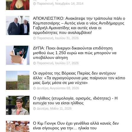
Παρασκευή, Νοεμβρίου 14, 2014
ΑΠΟΚΛΕΙΣΤΙΚΟ: Ανακάτεψε την τράπουλα πάλι ο
Κομπατσιάρης – Αυτός είναι ο νέος Αντιδήμαρχος
Γαβριήλ Αμανατίδης και αυτές είναι οι
αρμοδιότητες που αναλαμβάνει!
Παρασκευή, Ιουλίου 31, 2026
ΔΥΠΑ: Ποιοι άνεργοι δικαιούνται επιδότηση
μισθού έως 1.250 ευρώ και πώς μπορούν να
υποβάλουν αίτηση
Παρασκευή, Ιουλίου 17, 2026
Οι αγρότες της Βόρειας Πιερίας δεν αντέχουν
άλλο: «Τα αγριογούρουνα μας παίρνουν τον κόπο
μιας ζωής μέσα σε μια νύχτα»
Δευτέρα, Αυγούστου 03, 2026
Ο ηλίθιος (ετυμολογία, ορισμός, ιδιότητες) - Η
ευτυχία του να είσαι ηλίθιος
Δευτέρα, Μαΐου 11, 2026
Ο Κιμ Γιονγκ Ουν έχει γενέθλια αλλά κανείς δεν
είναι σίγουρος για την… ηλικία του