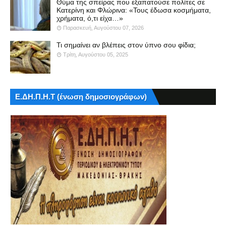
Θύμα της σπείρας που εξαπατούσε πολίτες σε
Κατερίνη και Φλώρινα: «Τους έδωσα κοσμήματα,
χρήματα, ό,τι είχα…»
Παρασκευή, Αυγούστου 07, 2026
Τι σημαίνει αν βλέπεις στον ύπνο σου φίδια;
Τρίτη, Αυγούστου 05, 2025
Ε.ΔΗ.Π.Η.Τ (ένωση δημοσιογράφων)