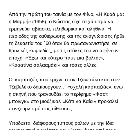
Από την πρώτη του ταινία με τον Φίνο, «Η Κυρά μας
η Μαμμή» (1958), ο Κώστας είχε το χάρισμα να
ερμηνεύει αβίαστα, πληθωρικά και αληθινά. Η
περίοδος της καθιέρωσης και της αναγνώρισης ήρθε
τη δεκαετία του ΄60 όταν θα πρωταγωνιστήσει σε
θρυλικές κωμωδίες, με τις ατάκες του να αφήνουν
εποχή: «Έχω και κότερο πάμε μια βόλτα;»,
«Κααατίνα σαλααμάκι» και τόσες άλλες.
Οι καρπαζιές που έριχνε στον Τζανετάκο και στον
Τζεβελέκο δημιουργούν… «σχολή καρπαζιάς», ενώ
η σκηνή που τραγουδάει το περίφημο «Φσστ
μποινγκ» στο μιούζικαλ «Κάτι να Καίει» προκαλεί
πανζουρλισμό στις αίθουσες.
Υποδύεται διάφορους τύπους ρόλων με την ίδια