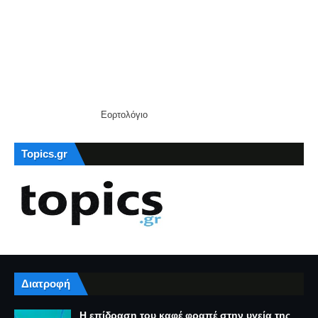
Εορτολόγιο
Topics.gr
Διατροφή
Η επίδραση του καφέ φραπέ στην υγεία της