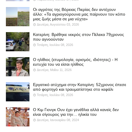
Οι αγρότες της Βόρειας Πιερίας δεν αντέχουν
άλλο: «Τα αγριογούρουνα μας παίρνουν τον κόπο
μιας ζωής μέσα σε μια νύχτα»
Δευτέρα, Αυγούστου 03, 2026
Κατερίνη: Βρέθηκε νεκρός στον Πέλεκα 79χρονος
που αγνοούνταν
Τετάρτη, Ιουλίου 08, 2026
Ο ηλίθιος (ετυμολογία, ορισμός, ιδιότητες) - Η
ευτυχία του να είσαι ηλίθιος
Δευτέρα, Μαΐου 11, 2026
Εργατικό ατύχημα στην Κατερίνη: 52χρονος έπεσε
από φορτηγό και τραυματίστηκε στο κεφάλι
Τετάρτη, Ιουλίου 08, 2026
Ο Κιμ Γιονγκ Ουν έχει γενέθλια αλλά κανείς δεν
είναι σίγουρος για την… ηλικία του
Δευτέρα, Ιανουαρίου 08, 2024