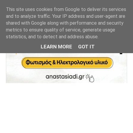
This site uses cookies from Google to deliver its services
and to analyze traffic. Your IP address and user-agent are
shared with Google along with performance and security
metrics to ensure quality of service, generate usage
statistics, and to detect and address abuse.
LEARN MORE
GOT IT