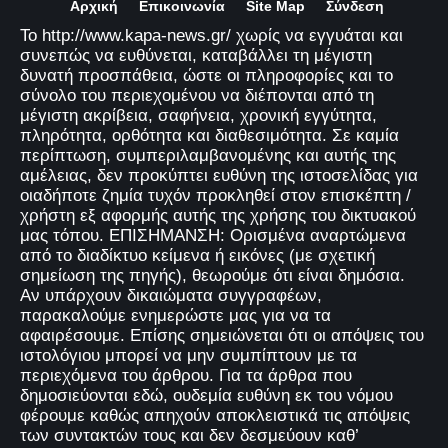
Αρχική
Επικοινωνία
Site Map
Σύνδεση
Το http://www.kapa-news.gr/ χωρίς να εγγυάται και
συνεπώς να ευθύνεται, καταβάλλει τη μέγιστη
δυνατή προσπάθεια, ώστε οι πληροφορίες και το
σύνολο του περιεχομένου να διέπονται από τη
μέγιστη ακρίβεια, σαφήνεια, χρονική εγγύτητα,
πληρότητα, ορθότητα και διαθεσιμότητα. Σε καμία
περίπτωση, συμπεριλαμβανομένης και αυτής της
αμέλειας, δεν προκύπτει ευθύνη της ιστοσελίδας για
οιαδήποτε ζημία τυχόν προκληθεί στον επισκέπτη /
χρήστη εξ αφορμής αυτής της χρήσης του δικτυακού
μας τόπου. ΕΠΙΣΗΜΑΝΣΗ: Ορισμένα αναρτώμενα
από το διαδίκτυο κείμενα ή εικόνες (με σχετική
σημείωση της πηγής), θεωρούμε ότι είναι δημόσια.
Αν υπάρχουν δικαιώματα συγγραφέων,
παρακαλούμε ενημερώστε μας για να τα
αφαιρέσουμε. Επίσης σημειώνεται ότι οι απόψεις του
ιστολόγιου μπορεί να μην συμπίπτουν με τα
περιεχόμενα του άρθρου. Για τα άρθρα που
δημοσιεύονται εδώ, ουδεμία ευθύνη εκ του νόμου
φέρουμε καθώς απηχούν αποκλειστικά τις απόψεις
των συντακτών τους και δεν δεσμεύουν καθ’