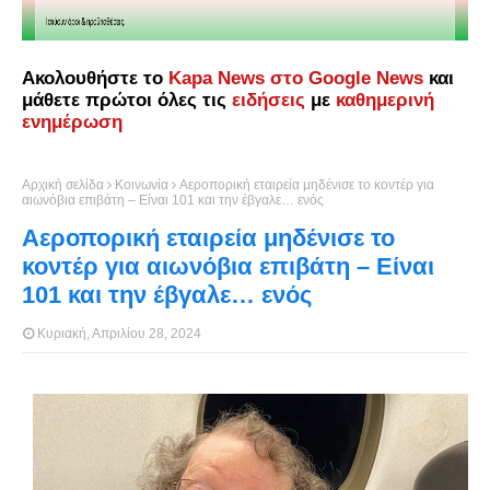
Ακολουθήστε το
Kapa News στο Google News
και
μάθετε πρώτοι όλες τις
ειδήσεις
με
καθημερινή
ενημέρωση
Αρχική σελίδα
Κοινωνία
Αεροπορική εταιρεία μηδένισε το κοντέρ για
αιωνόβια επιβάτη – Είναι 101 και την έβγαλε… ενός
Αεροπορική εταιρεία μηδένισε το
κοντέρ για αιωνόβια επιβάτη – Είναι
101 και την έβγαλε… ενός
Κυριακή, Απριλίου 28, 2024