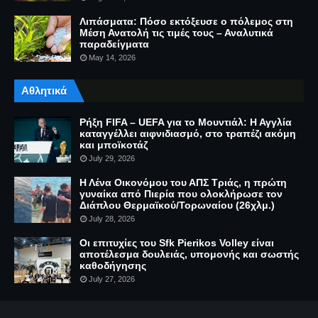
Λιπάσματα: Πόσο εκτόξευσε ο πόλεμος στη
Μέση Ανατολή τις τιμές τους – Αναλυτικά
παραδείγματα
May 14, 2026
Αθλητικά
Ρήξη FIFA – UEFA για το Μουντιάλ: Η Αγγλία
καταγγέλλει αιφνιδιασμό, στο τραπέζι ακόμη
και μποϊκοτάζ
July 29, 2026
Η Λένα Οικονόμου του ΑΠΣ Τριάς, η πρώτη
γυναίκα από Πιερία που ολοκλήρωσε τον
Διάπλου Θερμαϊκού/Τορωναίου (26χλμ.)
July 28, 2026
Οι επιτυχίες του Sfk Pierikos Volley είναι
αποτέλεσμα δουλειάς, υπομονής και σωστής
καθοδήγησης
July 27, 2026