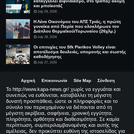
καταγγέλλει αιφνιδιασμό, στο τραπέζι ακόμη
και μποϊκοτάζ
July 29, 2026
Η Λένα Οικονόμου του ΑΠΣ Τριάς, η πρώτη
γυναίκα από Πιερία που ολοκλήρωσε τον
Διάπλου Θερμαϊκού/Τορωναίου (26χλμ.)
July 28, 2026
Οι επιτυχίες του Sfk Pierikos Volley είναι
αποτέλεσμα δουλειάς, υπομονής και σωστής
καθοδήγησης
July 27, 2026
Αρχική
Επικοινωνία
Site Map
Σύνδεση
Το http://www.kapa-news.gr/ χωρίς να εγγυάται και
συνεπώς να ευθύνεται, καταβάλλει τη μέγιστη
δυνατή προσπάθεια, ώστε οι πληροφορίες και το
σύνολο του περιεχομένου να διέπονται από τη
μέγιστη ακρίβεια, σαφήνεια, χρονική εγγύτητα,
πληρότητα, ορθότητα και διαθεσιμότητα. Σε καμία
περίπτωση, συμπεριλαμβανομένης και αυτής της
αμέλειας, δεν προκύπτει ευθύνη της ιστοσελίδας για