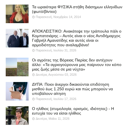
Τα ωραιότερα ΦΥΣΙΚΑ στήθη διάσημων ελληνίδων
(φωτό/βίντεο)
Παρασκευή, Νοεμβρίου 14, 2014
ΑΠΟΚΛΕΙΣΤΙΚΟ: Ανακάτεψε την τράπουλα πάλι ο
Κομπατσιάρης – Αυτός είναι ο νέος Αντιδήμαρχος
Γαβριήλ Αμανατίδης και αυτές είναι οι
αρμοδιότητες που αναλαμβάνει!
Παρασκευή, Ιουλίου 31, 2026
Οι αγρότες της Βόρειας Πιερίας δεν αντέχουν
άλλο: «Τα αγριογούρουνα μας παίρνουν τον κόπο
μιας ζωής μέσα σε μια νύχτα»
Δευτέρα, Αυγούστου 03, 2026
ΔΥΠΑ: Ποιοι άνεργοι δικαιούνται επιδότηση
μισθού έως 1.250 ευρώ και πώς μπορούν να
υποβάλουν αίτηση
Παρασκευή, Ιουλίου 17, 2026
Ο ηλίθιος (ετυμολογία, ορισμός, ιδιότητες) - Η
ευτυχία του να είσαι ηλίθιος
Δευτέρα, Μαΐου 11, 2026