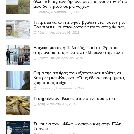
άλλο: «Τα αγριογούρουνα μας παίρνουν τον κόπο
μιας ζωής μέσα σε μια νύχτα»
Δευτέρα, Αυγούστου 03, 2026
Τι πρέπει να κάνετε αφού βγάλετε νέα ταυτότητα:
Πού πρέπει να επικαιροποιήσετε τα στοιχεία σας
Πέμπτη, Αυγούστου 06, 2026
Επιχειρηματίας ή Πολιτικός; Γιατί το «Άριστα»
στην αγορά μπορεί να γίνει «Μηδέν» στην κάλπη
Πέμπτη, Φεβρουαρίου 05, 2026
Θύμα της σπείρας που εξαπατούσε πολίτες σε
Κατερίνη και Φλώρινα: «Τους έδωσα κοσμήματα,
χρήματα, ό,τι είχα…»
Παρασκευή, Αυγούστου 07, 2026
Τι σημαίνει αν βλέπεις στον ύπνο σου φίδια;
Τρίτη, Αυγούστου 05, 2025
Συναυλία των «Φίλων» αφιερωμένη στην Έλλη
Σπανού