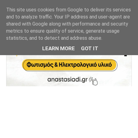
This site uses cookies from Google to deliver its services
and to analyze traffic. Your IP address and user-agent are
shared with Google along with performance and security
metrics to ensure quality of service, generate usage
statistics, and to detect and address abuse.
LEARN MORE
GOT IT