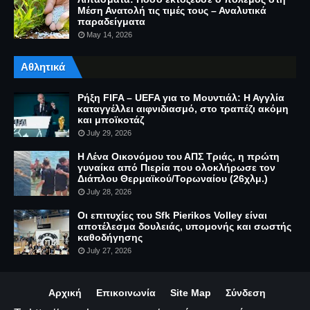
Μέση Ανατολή τις τιμές τους – Αναλυτικά
παραδείγματα
May 14, 2026
Αθλητικά
Ρήξη FIFA – UEFA για το Μουντιάλ: Η Αγγλία
καταγγέλλει αιφνιδιασμό, στο τραπέζι ακόμη
και μποϊκοτάζ
July 29, 2026
Η Λένα Οικονόμου του ΑΠΣ Τριάς, η πρώτη
γυναίκα από Πιερία που ολοκλήρωσε τον
Διάπλου Θερμαϊκού/Τορωναίου (26χλμ.)
July 28, 2026
Οι επιτυχίες του Sfk Pierikos Volley είναι
αποτέλεσμα δουλειάς, υπομονής και σωστής
καθοδήγησης
July 27, 2026
Αρχική
Επικοινωνία
Site Map
Σύνδεση