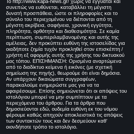
Το http://www.kapa-news.gr/ χωρίς να εγγυάται και
συνεπώς να ευθύνεται, καταβάλλει τη μέγιστη
δυνατή προσπάθεια, ώστε οι πληροφορίες και το
σύνολο του περιεχομένου να διέπονται από τη
μέγιστη ακρίβεια, σαφήνεια, χρονική εγγύτητα,
πληρότητα, ορθότητα και διαθεσιμότητα. Σε καμία
περίπτωση, συμπεριλαμβανομένης και αυτής της
αμέλειας, δεν προκύπτει ευθύνη της ιστοσελίδας για
οιαδήποτε ζημία τυχόν προκληθεί στον επισκέπτη /
χρήστη εξ αφορμής αυτής της χρήσης του δικτυακού
μας τόπου. ΕΠΙΣΗΜΑΝΣΗ: Ορισμένα αναρτώμενα
από το διαδίκτυο κείμενα ή εικόνες (με σχετική
σημείωση της πηγής), θεωρούμε ότι είναι δημόσια.
Αν υπάρχουν δικαιώματα συγγραφέων,
παρακαλούμε ενημερώστε μας για να τα
αφαιρέσουμε. Επίσης σημειώνεται ότι οι απόψεις του
ιστολόγιου μπορεί να μην συμπίπτουν με τα
περιεχόμενα του άρθρου. Για τα άρθρα που
δημοσιεύονται εδώ, ουδεμία ευθύνη εκ του νόμου
φέρουμε καθώς απηχούν αποκλειστικά τις απόψεις
των συντακτών τους και δεν δεσμεύουν καθ’
οιονδήποτε τρόπο το ιστολόγιο.