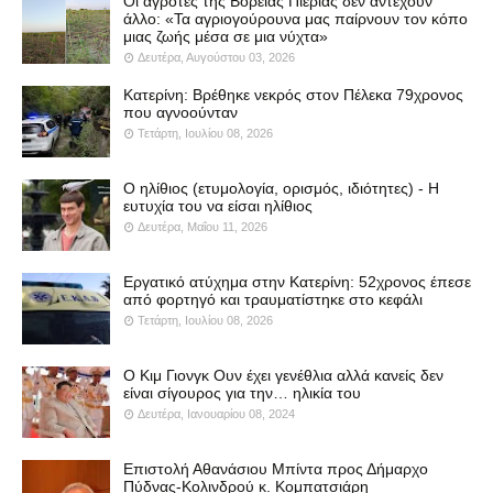
Οι αγρότες της Βόρειας Πιερίας δεν αντέχουν
άλλο: «Τα αγριογούρουνα μας παίρνουν τον κόπο
μιας ζωής μέσα σε μια νύχτα»
Δευτέρα, Αυγούστου 03, 2026
Κατερίνη: Βρέθηκε νεκρός στον Πέλεκα 79χρονος
που αγνοούνταν
Τετάρτη, Ιουλίου 08, 2026
Ο ηλίθιος (ετυμολογία, ορισμός, ιδιότητες) - Η
ευτυχία του να είσαι ηλίθιος
Δευτέρα, Μαΐου 11, 2026
Εργατικό ατύχημα στην Κατερίνη: 52χρονος έπεσε
από φορτηγό και τραυματίστηκε στο κεφάλι
Τετάρτη, Ιουλίου 08, 2026
Ο Κιμ Γιονγκ Ουν έχει γενέθλια αλλά κανείς δεν
είναι σίγουρος για την… ηλικία του
Δευτέρα, Ιανουαρίου 08, 2024
Επιστολή Αθανάσιου Μπίντα προς Δήμαρχο
Πύδνας-Κολινδρού κ. Κομπατσιάρη