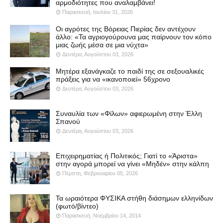
αρμοδιότητες που αναλαμβάνει!
Παρασκευή, Ιουλίου 31, 2026
Οι αγρότες της Βόρειας Πιερίας δεν αντέχουν
άλλο: «Τα αγριογούρουνα μας παίρνουν τον κόπο
μιας ζωής μέσα σε μια νύχτα»
Δευτέρα, Αυγούστου 03, 2026
Μητέρα εξανάγκαζε το παιδί της σε σεξουαλικές
πράξεις για να «ικανοποιεί» 56χρονο
Δευτέρα, Αυγούστου 03, 2026
Συναυλία των «Φίλων» αφιερωμένη στην Έλλη
Σπανού
Δευτέρα, Αυγούστου 03, 2026
Επιχειρηματίας ή Πολιτικός; Γιατί το «Άριστα»
στην αγορά μπορεί να γίνει «Μηδέν» στην κάλπη
Πέμπτη, Φεβρουαρίου 05, 2026
Τα ωραιότερα ΦΥΣΙΚΑ στήθη διάσημων ελληνίδων
(φωτό/βίντεο)
Παρασκευή, Νοεμβρίου 14, 2014