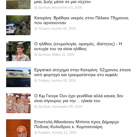
μιας ζωής μέσα σε μια νύχτα»
Δευτέρα, Αυγούστου 03, 2026
Κατερίνη: Βρέθηκε νεκρός στον Πέλεκα 79χρονος
που αγνοούνταν
Τετάρτη, Ιουλίου 08, 2026
Ο ηλίθιος (ετυμολογία, ορισμός, ιδιότητες) - Η
ευτυχία του να είσαι ηλίθιος
Δευτέρα, Μαΐου 11, 2026
Εργατικό ατύχημα στην Κατερίνη: 52χρονος έπεσε
από φορτηγό και τραυματίστηκε στο κεφάλι
Τετάρτη, Ιουλίου 08, 2026
Ο Κιμ Γιονγκ Ουν έχει γενέθλια αλλά κανείς δεν
είναι σίγουρος για την… ηλικία του
Δευτέρα, Ιανουαρίου 08, 2024
Επιστολή Αθανάσιου Μπίντα προς Δήμαρχο
Πύδνας-Κολινδρού κ. Κομπατσιάρη
Κυριακή, Ιουλίου 12, 2026