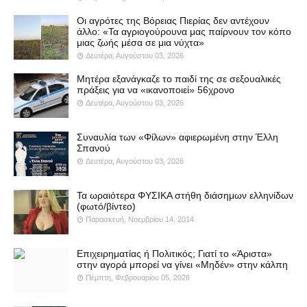
Οι αγρότες της Βόρειας Πιερίας δεν αντέχουν
άλλο: «Τα αγριογούρουνα μας παίρνουν τον κόπο
μιας ζωής μέσα σε μια νύχτα»
Δευτέρα, Αυγούστου 03, 2026
Μητέρα εξανάγκαζε το παιδί της σε σεξουαλικές
πράξεις για να «ικανοποιεί» 56χρονο
Δευτέρα, Αυγούστου 03, 2026
Συναυλία των «Φίλων» αφιερωμένη στην Έλλη
Σπανού
Δευτέρα, Αυγούστου 03, 2026
Τα ωραιότερα ΦΥΣΙΚΑ στήθη διάσημων ελληνίδων
(φωτό/βίντεο)
Παρασκευή, Νοεμβρίου 14, 2014
Επιχειρηματίας ή Πολιτικός; Γιατί το «Άριστα»
στην αγορά μπορεί να γίνει «Μηδέν» στην κάλπη
Πέμπτη, Φεβρουαρίου 05, 2026