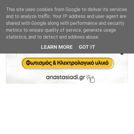
This site uses cookies from Google to deliver its services
and to analyze traffic. Your IP address and user-agent are
shared with Google along with performance and security
metrics to ensure quality of service, generate usage
statistics, and to detect and address abuse.
LEARN MORE
GOT IT