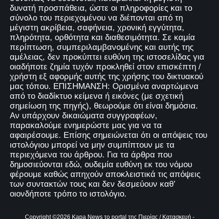
δυνατή προσπάθεια, ώστε οι πληροφορίες και το
σύνολο του περιεχομένου να διέπονται από τη
μέγιστη ακρίβεια, σαφήνεια, χρονική εγγύτητα,
πληρότητα, ορθότητα και διαθεσιμότητα. Σε καμία
περίπτωση, συμπεριλαμβανομένης και αυτής της
αμέλειας, δεν προκύπτει ευθύνη της ιστοσελίδας για
οιαδήποτε ζημία τυχόν προκληθεί στον επισκέπτη /
χρήστη εξ αφορμής αυτής της χρήσης του δικτυακού
μας τόπου. ΕΠΙΣΗΜΑΝΣΗ: Ορισμένα αναρτώμενα
από το διαδίκτυο κείμενα ή εικόνες (με σχετική
σημείωση της πηγής), θεωρούμε ότι είναι δημόσια.
Αν υπάρχουν δικαιώματα συγγραφέων,
παρακαλούμε ενημερώστε μας για να τα
αφαιρέσουμε. Επίσης σημειώνεται ότι οι απόψεις του
ιστολόγιου μπορεί να μην συμπίπτουν με τα
περιεχόμενα του άρθρου. Για τα άρθρα που
δημοσιεύονται εδώ, ουδεμία ευθύνη εκ του νόμου
φέρουμε καθώς απηχούν αποκλειστικά τις απόψεις
των συντακτών τους και δεν δεσμεύουν καθ’
οιονδήποτε τρόπο το ιστολόγιο.
Copyright ©
2026
Kapa News το portal της Πιερίας
/ Κατασκευή -