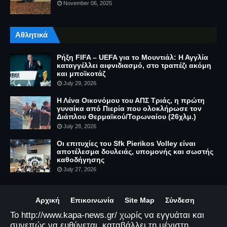
November 06, 2025
Αθλητικά
Ρήξη FIFA – UEFA για το Μουντιάλ: Η Αγγλία
καταγγέλλει αιφνιδιασμό, στο τραπέζι ακόμη
και μποϊκοτάζ
July 29, 2026
Η Λένα Οικονόμου του ΑΠΣ Τριάς, η πρώτη
γυναίκα από Πιερία που ολοκλήρωσε τον
Διάπλου Θερμαϊκού/Τορωναίου (26χλμ.)
July 28, 2026
Οι επιτυχίες του Sfk Pierikos Volley είναι
αποτέλεσμα δουλειάς, υπομονής και σωστής
καθοδήγησης
July 27, 2026
Αρχική
Επικοινωνία
Site Map
Σύνδεση
Το http://www.kapa-news.gr/ χωρίς να εγγυάται και
συνεπώς να ευθύνεται, καταβάλλει τη μέγιστη