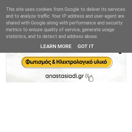
This site uses cookies from Google to deliver its services
and to analyze traffic. Your IP address and user-agent are
shared with Google along with performance and security
metrics to ensure quality of service, generate usage
statistics, and to detect and address abuse.
LEARN MORE
GOT IT