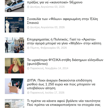
πράξεις για να «ικανοποιεί» 56χρονο
Δευτέρα, Αυγούστου 03, 2026
Συναυλία των «Φίλων» αφιερωμένη στην Έλλη
Σπανού
Δευτέρα, Αυγούστου 03, 2026
Επιχειρηματίας ή Πολιτικός; Γιατί το «Άριστα»
στην αγορά μπορεί να γίνει «Μηδέν» στην κάλπη
Πέμπτη, Φεβρουαρίου 05, 2026
Τα ωραιότερα ΦΥΣΙΚΑ στήθη διάσημων ελληνίδων
(φωτό/βίντεο)
Παρασκευή, Νοεμβρίου 14, 2014
ΔΥΠΑ: Ποιοι άνεργοι δικαιούνται επιδότηση
μισθού έως 1.250 ευρώ και πώς μπορούν να
υποβάλουν αίτηση
Παρασκευή, Ιουλίου 17, 2026
Τι πρέπει να κάνετε αφού βγάλετε νέα ταυτότητα:
Πού πρέπει να επικαιροποιήσετε τα στοιχεία σας