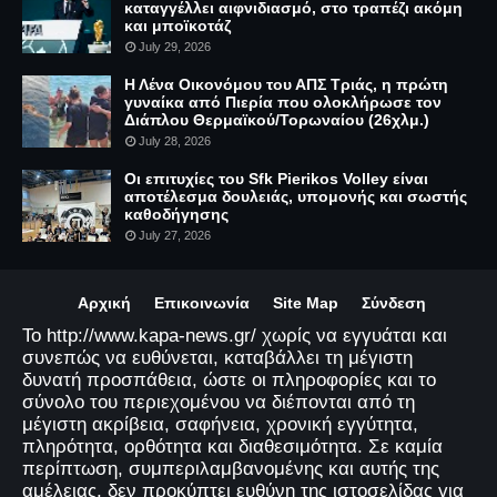
καταγγέλλει αιφνιδιασμό, στο τραπέζι ακόμη
και μποϊκοτάζ
July 29, 2026
Η Λένα Οικονόμου του ΑΠΣ Τριάς, η πρώτη
γυναίκα από Πιερία που ολοκλήρωσε τον
Διάπλου Θερμαϊκού/Τορωναίου (26χλμ.)
July 28, 2026
Οι επιτυχίες του Sfk Pierikos Volley είναι
αποτέλεσμα δουλειάς, υπομονής και σωστής
καθοδήγησης
July 27, 2026
Αρχική
Επικοινωνία
Site Map
Σύνδεση
Το http://www.kapa-news.gr/ χωρίς να εγγυάται και
συνεπώς να ευθύνεται, καταβάλλει τη μέγιστη
δυνατή προσπάθεια, ώστε οι πληροφορίες και το
σύνολο του περιεχομένου να διέπονται από τη
μέγιστη ακρίβεια, σαφήνεια, χρονική εγγύτητα,
πληρότητα, ορθότητα και διαθεσιμότητα. Σε καμία
περίπτωση, συμπεριλαμβανομένης και αυτής της
αμέλειας, δεν προκύπτει ευθύνη της ιστοσελίδας για