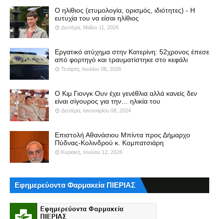
Ο ηλίθιος (ετυμολογία, ορισμός, ιδιότητες) - Η
ευτυχία του να είσαι ηλίθιος
Δευτέρα, Μαΐου 11, 2026
Εργατικό ατύχημα στην Κατερίνη: 52χρονος έπεσε
από φορτηγό και τραυματίστηκε στο κεφάλι
Τετάρτη, Ιουλίου 08, 2026
Ο Κιμ Γιονγκ Ουν έχει γενέθλια αλλά κανείς δεν
είναι σίγουρος για την… ηλικία του
Δευτέρα, Ιανουαρίου 08, 2024
Επιστολή Αθανάσιου Μπίντα προς Δήμαρχο
Πύδνας-Κολινδρού κ. Κομπατσιάρη
Κυριακή, Ιουλίου 12, 2026
Εφημερεύοντα Φαρμακεία ΠΙΕΡΙΑΣ