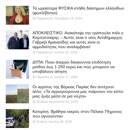
Τα ωραιότερα ΦΥΣΙΚΑ στήθη διάσημων ελληνίδων
(φωτό/βίντεο)
Παρασκευή, Νοεμβρίου 14, 2014
ΑΠΟΚΛΕΙΣΤΙΚΟ: Ανακάτεψε την τράπουλα πάλι ο
Κομπατσιάρης – Αυτός είναι ο νέος Αντιδήμαρχος
Γαβριήλ Αμανατίδης και αυτές είναι οι
αρμοδιότητες που αναλαμβάνει!
Παρασκευή, Ιουλίου 31, 2026
ΔΥΠΑ: Ποιοι άνεργοι δικαιούνται επιδότηση
μισθού έως 1.250 ευρώ και πώς μπορούν να
υποβάλουν αίτηση
Παρασκευή, Ιουλίου 17, 2026
Οι αγρότες της Βόρειας Πιερίας δεν αντέχουν
άλλο: «Τα αγριογούρουνα μας παίρνουν τον κόπο
μιας ζωής μέσα σε μια νύχτα»
Δευτέρα, Αυγούστου 03, 2026
Κατερίνη: Βρέθηκε νεκρός στον Πέλεκα 79χρονος
που αγνοούνταν
Τετάρτη, Ιουλίου 08, 2026