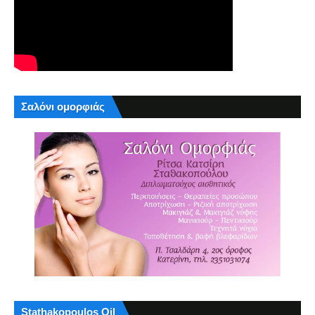
Σαλόνι ομορφιάς
Stathakopoulos Oil