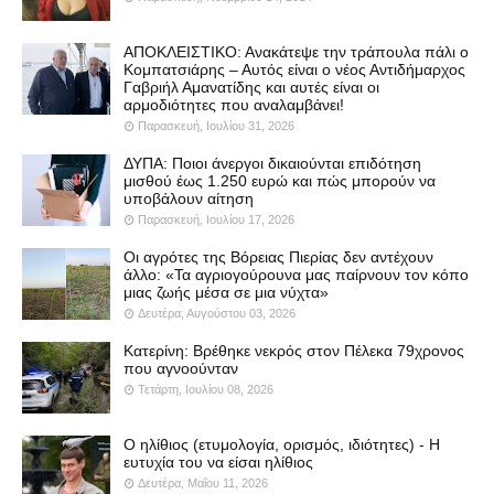
ΑΠΟΚΛΕΙΣΤΙΚΟ: Ανακάτεψε την τράπουλα πάλι ο
Κομπατσιάρης – Αυτός είναι ο νέος Αντιδήμαρχος
Γαβριήλ Αμανατίδης και αυτές είναι οι
αρμοδιότητες που αναλαμβάνει!
Παρασκευή, Ιουλίου 31, 2026
ΔΥΠΑ: Ποιοι άνεργοι δικαιούνται επιδότηση
μισθού έως 1.250 ευρώ και πώς μπορούν να
υποβάλουν αίτηση
Παρασκευή, Ιουλίου 17, 2026
Οι αγρότες της Βόρειας Πιερίας δεν αντέχουν
άλλο: «Τα αγριογούρουνα μας παίρνουν τον κόπο
μιας ζωής μέσα σε μια νύχτα»
Δευτέρα, Αυγούστου 03, 2026
Κατερίνη: Βρέθηκε νεκρός στον Πέλεκα 79χρονος
που αγνοούνταν
Τετάρτη, Ιουλίου 08, 2026
Ο ηλίθιος (ετυμολογία, ορισμός, ιδιότητες) - Η
ευτυχία του να είσαι ηλίθιος
Δευτέρα, Μαΐου 11, 2026