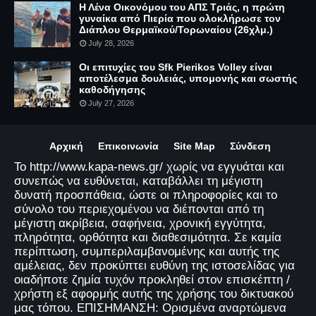
Η Λένα Οικονόμου του ΑΠΣ Τριάς, η πρώτη
γυναίκα από Πιερία που ολοκλήρωσε τον
Διάπλου Θερμαϊκού/Τορωναίου (26χλμ.)
July 28, 2026
Οι επιτυχίες του Sfk Pierikos Volley είναι
αποτέλεσμα δουλειάς, υπομονής και σωστής
καθοδήγησης
July 27, 2026
Αρχική
Επικοινωνία
Site Map
Σύνδεση
Το http://www.kapa-news.gr/ χωρίς να εγγυάται και
συνεπώς να ευθύνεται, καταβάλλει τη μέγιστη
δυνατή προσπάθεια, ώστε οι πληροφορίες και το
σύνολο του περιεχομένου να διέπονται από τη
μέγιστη ακρίβεια, σαφήνεια, χρονική εγγύτητα,
πληρότητα, ορθότητα και διαθεσιμότητα. Σε καμία
περίπτωση, συμπεριλαμβανομένης και αυτής της
αμέλειας, δεν προκύπτει ευθύνη της ιστοσελίδας για
οιαδήποτε ζημία τυχόν προκληθεί στον επισκέπτη /
χρήστη εξ αφορμής αυτής της χρήσης του δικτυακού
μας τόπου. ΕΠΙΣΗΜΑΝΣΗ: Ορισμένα αναρτώμενα