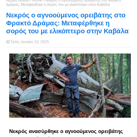
Αρχική σελίδα
Home
Νεκρός ο αγνοούμενος ορειβάτης στο Φρακτό
Δράμας: Μεταφέρθηκε η σορός του με ελικόπτερο στην Καβάλα
Νεκρός ο αγνοούμενος ορειβάτης στο
Φρακτό Δράμας: Μεταφέρθηκε η
σορός του με ελικόπτερο στην Καβάλα
Τρίτη, Ιουνίου 10, 2025
Νεκρός ανασύρθηκε ο αγνοούμενος ορειβάτης