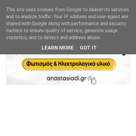
This site uses cookies from Google to deliver its services
and to analyze traffic. Your IP address and user-agent are
shared with Google along with performance and security
metrics to ensure quality of service, generate usage
statistics, and to detect and address abuse.
LEARN MORE
GOT IT