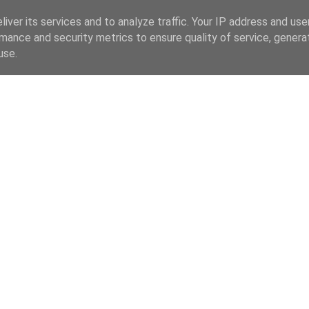
iver its services and to analyze traffic. Your IP address and us
mance and security metrics to ensure quality of service, gener
use.