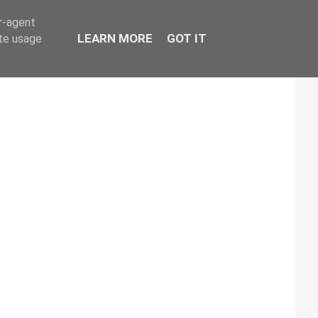
er-agent
LEARN MORE
GOT IT
ate usage