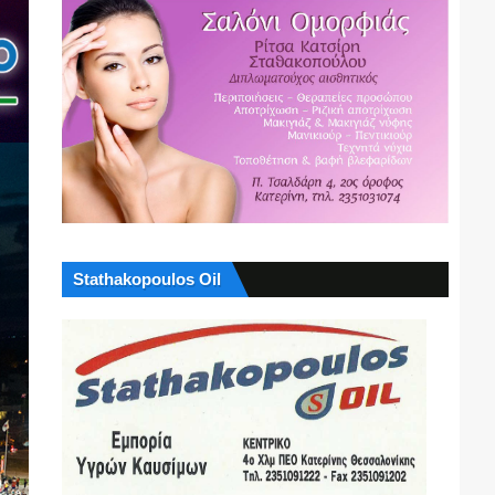
Stathakopoulos Oil