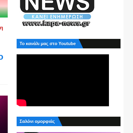
ση
Το κανάλι μας στο Youtube
ο
Σαλόνι ομορφιάς