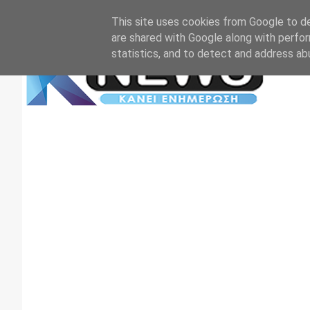
Αρχική
Επικοινωνία
Πρωτοσέλιδα
TV+RADIO
This site uses cookies from Google to del
are shared with Google along with perfor
statistics, and to detect and address ab