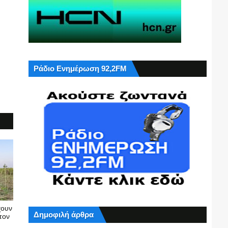
Ράδιο Ενημέρωση 92,2FM
χουν
Δημοφιλή άρθρα
τον