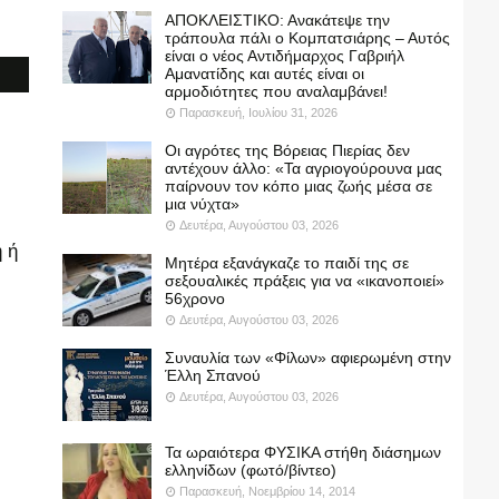
ΑΠΟΚΛΕΙΣΤΙΚΟ: Ανακάτεψε την
τράπουλα πάλι ο Κομπατσιάρης – Αυτός
είναι ο νέος Αντιδήμαρχος Γαβριήλ
Αμανατίδης και αυτές είναι οι
αρμοδιότητες που αναλαμβάνει!
Παρασκευή, Ιουλίου 31, 2026
Οι αγρότες της Βόρειας Πιερίας δεν
αντέχουν άλλο: «Τα αγριογούρουνα μας
παίρνουν τον κόπο μιας ζωής μέσα σε
μια νύχτα»
Δευτέρα, Αυγούστου 03, 2026
 ή
Μητέρα εξανάγκαζε το παιδί της σε
σεξουαλικές πράξεις για να «ικανοποιεί»
56χρονο
Δευτέρα, Αυγούστου 03, 2026
Συναυλία των «Φίλων» αφιερωμένη στην
Έλλη Σπανού
Δευτέρα, Αυγούστου 03, 2026
Τα ωραιότερα ΦΥΣΙΚΑ στήθη διάσημων
ελληνίδων (φωτό/βίντεο)
Παρασκευή, Νοεμβρίου 14, 2014