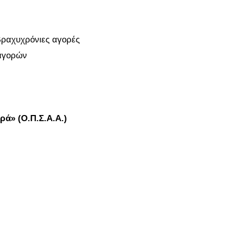
βραχυχρόνιες αγορές
 αγορών
ά» (Ο.Π.Σ.Α.Α.)