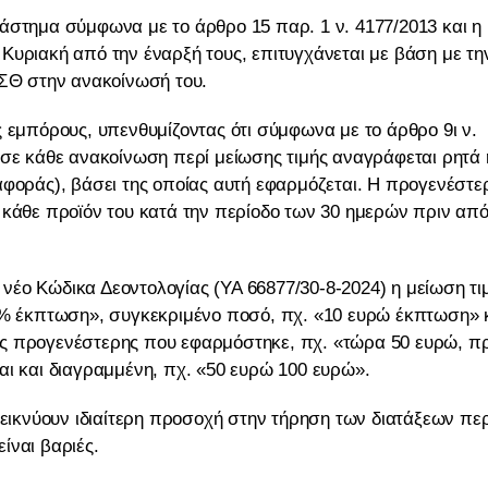
άστημα σύμφωνα με το άρθρο 15 παρ. 1 ν. 4177/2013 και η
Κυριακή από την έναρξή τους, επιτυγχάνεται με βάση με τη
ΕΣΘ στην ανακοίνωσή του.
 εμπόρους, υπενθυμίζοντας ότι σύμφωνα με το άρθρο 9ι ν.
 σε κάθε ανακοίνωση περί μείωσης τιμής αναγράφεται ρητά 
αφοράς), βάσει της οποίας αυτή εφαρμόζεται. Η προγενέστε
 κάθε προϊόν του κατά την περίοδο των 30 ημερών πριν απ
ν νέο Κώδικα Δεοντολογίας (ΥΑ 66877/30-8-2024) η μείωση τι
20% έκπτωση», συγκεκριμένο ποσό, πχ. «10 ευρώ έκπτωση» 
ς προγενέστερης που εφαρμόστηκε, πχ. «τώρα 50 ευρώ, πρ
αι και διαγραμμένη, πχ. «50 ευρώ 100 ευρώ».
δεικνύουν ιδιαίτερη προσοχή στην τήρηση των διατάξεων περ
ίναι βαριές.