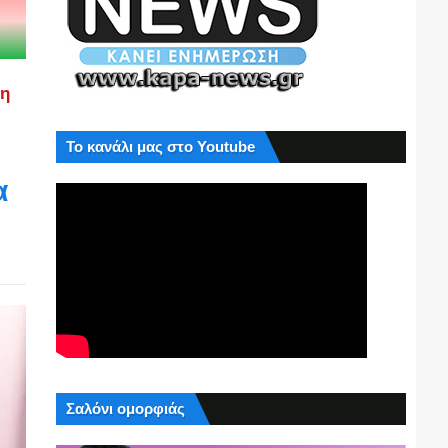
ση
Το κανάλι μας στο Youtube
α
Σαλόνι ομορφιάς