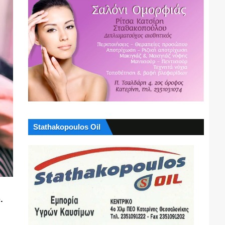
Stathakopoulos Oil
.