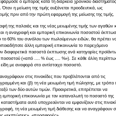
 εφάρμοσε ο έμπορος κατά τη διάρκεια χρονικού διαστήματος
 Όταν η μείωση της τιμής αυξάνεται προοδευτικά, ως
 τιμής πριν από την πρώτη εφαρμογή της μείωσης της τιμής.
αφή της παλαιάς και της νέας μειωμένης τιμής των αγαθών 
αι η αναγραφή και εμπορική επικοινωνία ποσοστού έκπτωσ
ό το 60% του συνόλου των πωλούμενων ειδών, θα πρέπει ν
οποιαδήποτε άλλη εμπορική επικοινωνία το παρεχόμενο
ν διαφορετικά ποσοστά έκπτωσης ανά κατηγορίες προϊόντ
υ ποσοστού («από …. % έως …. %»). Σε κάθε άλλη περίπτ
 είδη με αναφορά στο αντίστοιχο ποσοστό.
ναγράφουν στις πινακίδες που προβλέπονται από τις
ιαγραμμένη και (β) τη νέα μειωμένη τιμή πώλησης, με τρόπο
ταξύ των δύο αυτών τιμών. Προαιρετικά, επιτρέπεται να
η εμπορική επικοινωνία με τον καταναλωτή το ποσοστό της
καταστήματα αυτά υποχρεούνται να εμφανίζουν στις πινακί
η γραφή, τη νέα μειωμένη τιμή διάθεσης και να αναγράφουν 
εις «εκπτώσεις», «προσφορές».