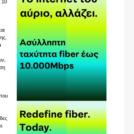
 10
και
ης.
α
ων,
ωση
 που
δες
σε