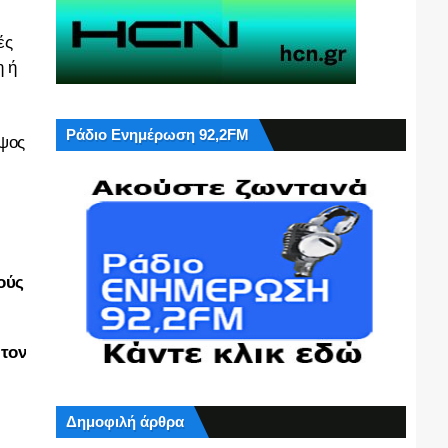
ές
η ή
Ράδιο Ενημέρωση 92,2FM
ύψος
ούς
 τον
Δημοφιλή άρθρα