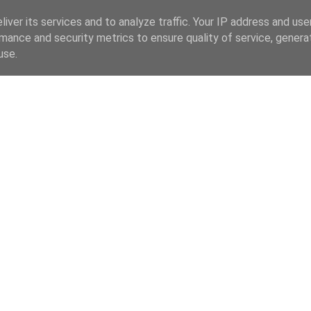
iver its services and to analyze traffic. Your IP address and us
mance and security metrics to ensure quality of service, gener
use.