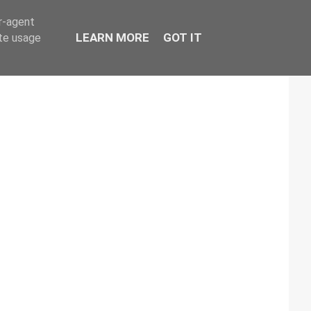
er-agent
LEARN MORE
GOT IT
ate usage