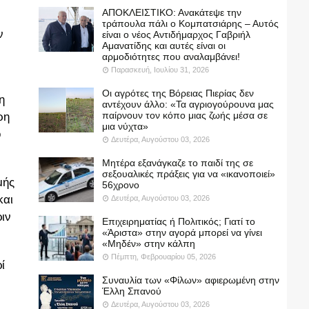
ΑΠΟΚΛΕΙΣΤΙΚΟ: Ανακάτεψε την
τράπουλα πάλι ο Κομπατσιάρης – Αυτός
ν
είναι ο νέος Αντιδήμαρχος Γαβριήλ
Αμανατίδης και αυτές είναι οι
αρμοδιότητες που αναλαμβάνει!
Παρασκευή, Ιουλίου 31, 2026
Οι αγρότες της Βόρειας Πιερίας δεν
η
αντέχουν άλλο: «Τα αγριογούρουνα μας
παίρνουν τον κόπο μιας ζωής μέσα σε
ρη
μια νύχτα»
ό
Δευτέρα, Αυγούστου 03, 2026
Μητέρα εξανάγκαζε το παιδί της σε
σεξουαλικές πράξεις για να «ικανοποιεί»
μής
56χρονο
και
Δευτέρα, Αυγούστου 03, 2026
ιν
Επιχειρηματίας ή Πολιτικός; Γιατί το
«Άριστα» στην αγορά μπορεί να γίνει
«Μηδέν» στην κάλπη
Πέμπτη, Φεβρουαρίου 05, 2026
ί
Συναυλία των «Φίλων» αφιερωμένη στην
Έλλη Σπανού
Δευτέρα, Αυγούστου 03, 2026