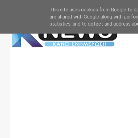
Αρχική
Επικοινωνία
Πρωτοσέλιδα
TV+RADIO
This site uses cookies from Google to del
are shared with Google along with perfor
statistics, and to detect and address ab