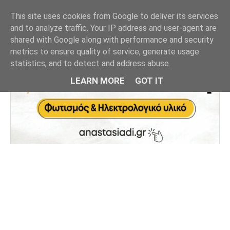
This site uses cookies from Google to deliver its services
and to analyze traffic. Your IP address and user-agent are
shared with Google along with performance and security
metrics to ensure quality of service, generate usage
statistics, and to detect and address abuse.
LEARN MORE
GOT IT