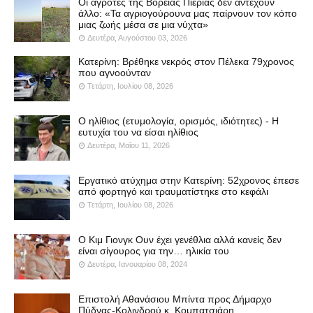
Οι αγρότες της Βόρειας Πιερίας δεν αντέχουν
άλλο: «Τα αγριογούρουνα μας παίρνουν τον κόπο
μιας ζωής μέσα σε μια νύχτα»
Δευτέρα, Αυγούστου 03, 2026
Κατερίνη: Βρέθηκε νεκρός στον Πέλεκα 79χρονος
που αγνοούνταν
Τετάρτη, Ιουλίου 08, 2026
Ο ηλίθιος (ετυμολογία, ορισμός, ιδιότητες) - Η
ευτυχία του να είσαι ηλίθιος
Δευτέρα, Μαΐου 11, 2026
Εργατικό ατύχημα στην Κατερίνη: 52χρονος έπεσε
από φορτηγό και τραυματίστηκε στο κεφάλι
Τετάρτη, Ιουλίου 08, 2026
Ο Κιμ Γιονγκ Ουν έχει γενέθλια αλλά κανείς δεν
είναι σίγουρος για την… ηλικία του
Δευτέρα, Ιανουαρίου 08, 2024
Επιστολή Αθανάσιου Μπίντα προς Δήμαρχο
Πύδνας-Κολινδρού κ. Κομπατσιάρη