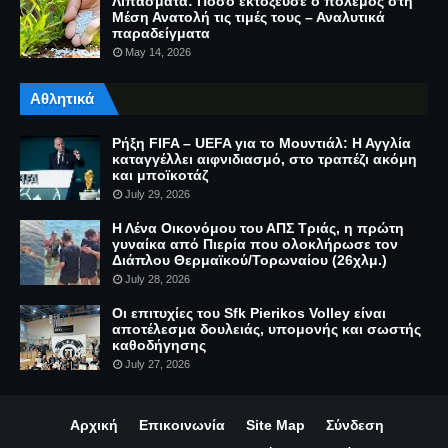
Λιπάσματα: Πόσο εκτόξευσε ο πόλεμος στη
Μέση Ανατολή τις τιμές τους – Αναλυτικά
παραδείγματα
May 14, 2026
Αθλητικά
Ρήξη FIFA – UEFA για το Μουντιάλ: Η Αγγλία
καταγγέλλει αιφνιδιασμό, στο τραπέζι ακόμη
και μποϊκοτάζ
July 29, 2026
Η Λένα Οικονόμου του ΑΠΣ Τριάς, η πρώτη
γυναίκα από Πιερία που ολοκλήρωσε τον
Διάπλου Θερμαϊκού/Τορωναίου (26χλμ.)
July 28, 2026
Οι επιτυχίες του Sfk Pierikos Volley είναι
αποτέλεσμα δουλειάς, υπομονής και σωστής
καθοδήγησης
July 27, 2026
Αρχική
Επικοινωνία
Site Map
Σύνδεση