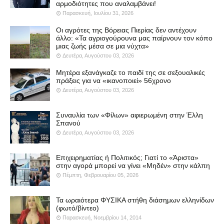
αρμοδιότητες που αναλαμβάνει!
Παρασκευή, Ιουλίου 31, 2026
Οι αγρότες της Βόρειας Πιερίας δεν αντέχουν
άλλο: «Τα αγριογούρουνα μας παίρνουν τον κόπο
μιας ζωής μέσα σε μια νύχτα»
Δευτέρα, Αυγούστου 03, 2026
Μητέρα εξανάγκαζε το παιδί της σε σεξουαλικές
πράξεις για να «ικανοποιεί» 56χρονο
Δευτέρα, Αυγούστου 03, 2026
Συναυλία των «Φίλων» αφιερωμένη στην Έλλη
Σπανού
Δευτέρα, Αυγούστου 03, 2026
Επιχειρηματίας ή Πολιτικός; Γιατί το «Άριστα»
στην αγορά μπορεί να γίνει «Μηδέν» στην κάλπη
Πέμπτη, Φεβρουαρίου 05, 2026
Τα ωραιότερα ΦΥΣΙΚΑ στήθη διάσημων ελληνίδων
(φωτό/βίντεο)
Παρασκευή, Νοεμβρίου 14, 2014