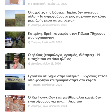
Παρασκευή, Ιουλίου 17, 2026
Οι αγρότες της Βόρειας Πιερίας δεν αντέχουν
άλλο: «Τα αγριογούρουνα μας παίρνουν τον κόπο
μιας ζωής μέσα σε μια νύχτα»
Δευτέρα, Αυγούστου 03, 2026
Κατερίνη: Βρέθηκε νεκρός στον Πέλεκα 79χρονος
που αγνοούνταν
Τετάρτη, Ιουλίου 08, 2026
Ο ηλίθιος (ετυμολογία, ορισμός, ιδιότητες) - Η
ευτυχία του να είσαι ηλίθιος
Δευτέρα, Μαΐου 11, 2026
Εργατικό ατύχημα στην Κατερίνη: 52χρονος έπεσε
από φορτηγό και τραυματίστηκε στο κεφάλι
Τετάρτη, Ιουλίου 08, 2026
Ο Κιμ Γιονγκ Ουν έχει γενέθλια αλλά κανείς δεν
είναι σίγουρος για την… ηλικία του
Δευτέρα, Ιανουαρίου 08, 2024