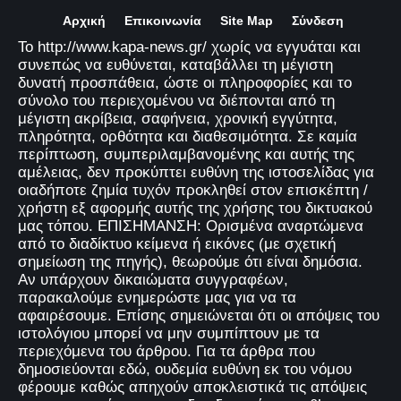
Αρχική
Επικοινωνία
Site Map
Σύνδεση
Το http://www.kapa-news.gr/ χωρίς να εγγυάται και
συνεπώς να ευθύνεται, καταβάλλει τη μέγιστη
δυνατή προσπάθεια, ώστε οι πληροφορίες και το
σύνολο του περιεχομένου να διέπονται από τη
μέγιστη ακρίβεια, σαφήνεια, χρονική εγγύτητα,
πληρότητα, ορθότητα και διαθεσιμότητα. Σε καμία
περίπτωση, συμπεριλαμβανομένης και αυτής της
αμέλειας, δεν προκύπτει ευθύνη της ιστοσελίδας για
οιαδήποτε ζημία τυχόν προκληθεί στον επισκέπτη /
χρήστη εξ αφορμής αυτής της χρήσης του δικτυακού
μας τόπου. ΕΠΙΣΗΜΑΝΣΗ: Ορισμένα αναρτώμενα
από το διαδίκτυο κείμενα ή εικόνες (με σχετική
σημείωση της πηγής), θεωρούμε ότι είναι δημόσια.
Αν υπάρχουν δικαιώματα συγγραφέων,
παρακαλούμε ενημερώστε μας για να τα
αφαιρέσουμε. Επίσης σημειώνεται ότι οι απόψεις του
ιστολόγιου μπορεί να μην συμπίπτουν με τα
περιεχόμενα του άρθρου. Για τα άρθρα που
δημοσιεύονται εδώ, ουδεμία ευθύνη εκ του νόμου
φέρουμε καθώς απηχούν αποκλειστικά τις απόψεις