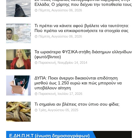
Ελλάδα; Ο χάρτης που δείχνει την τοποθεσία τους
Πέμπτη, Αυγούστου 06, 2026
Τι πρέπει να κάνετε αφού βγάλετε νέα ταυτότητα:
Πού πρέπει να επικαιροποιήσετε τα στοιχεία σας
Πέμπτη, Αυγούστου 06, 2026
Τα ωραιότερα ΦΥΣΙΚΑ στήθη διάσημων ελληνίδων
(φωτό/βίντεο)
Παρασκευή, Νοεμβρίου 14, 2014
ΔΥΠΑ: Ποιοι άνεργοι δικαιούνται επιδότηση
μισθού έως 1.250 ευρώ και πώς μπορούν να
υποβάλουν αίτηση
Παρασκευή, Ιουλίου 17, 2026
Τι σημαίνει αν βλέπεις στον ύπνο σου φίδια;
Τρίτη, Αυγούστου 05, 2025
Ε.ΔΗ.Π.Η.Τ (ένωση δημοσιογράφων)