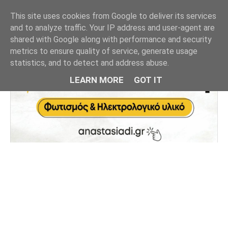
This site uses cookies from Google to deliver its services
and to analyze traffic. Your IP address and user-agent are
shared with Google along with performance and security
metrics to ensure quality of service, generate usage
statistics, and to detect and address abuse.
LEARN MORE
GOT IT