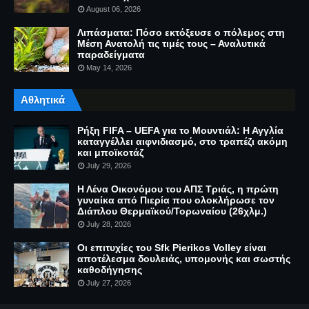
August 06, 2026
Λιπάσματα: Πόσο εκτόξευσε ο πόλεμος στη
Μέση Ανατολή τις τιμές τους – Αναλυτικά
παραδείγματα
May 14, 2026
Αθλητικά
Ρήξη FIFA – UEFA για το Μουντιάλ: Η Αγγλία
καταγγέλλει αιφνιδιασμό, στο τραπέζι ακόμη
και μποϊκοτάζ
July 29, 2026
Η Λένα Οικονόμου του ΑΠΣ Τριάς, η πρώτη
γυναίκα από Πιερία που ολοκλήρωσε τον
Διάπλου Θερμαϊκού/Τορωναίου (26χλμ.)
July 28, 2026
Οι επιτυχίες του Sfk Pierikos Volley είναι
αποτέλεσμα δουλειάς, υπομονής και σωστής
καθοδήγησης
July 27, 2026