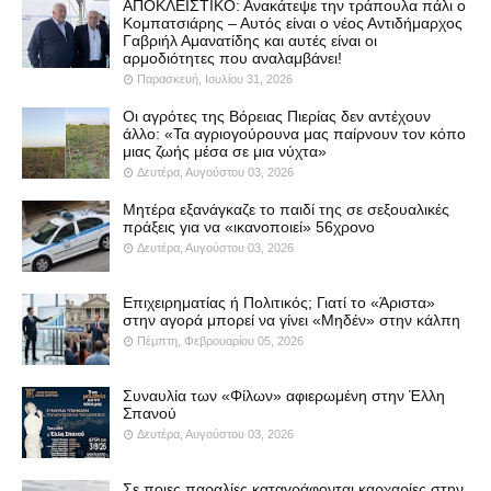
ΑΠΟΚΛΕΙΣΤΙΚΟ: Ανακάτεψε την τράπουλα πάλι ο
Κομπατσιάρης – Αυτός είναι ο νέος Αντιδήμαρχος
Γαβριήλ Αμανατίδης και αυτές είναι οι
αρμοδιότητες που αναλαμβάνει!
Παρασκευή, Ιουλίου 31, 2026
Οι αγρότες της Βόρειας Πιερίας δεν αντέχουν
άλλο: «Τα αγριογούρουνα μας παίρνουν τον κόπο
μιας ζωής μέσα σε μια νύχτα»
Δευτέρα, Αυγούστου 03, 2026
Μητέρα εξανάγκαζε το παιδί της σε σεξουαλικές
πράξεις για να «ικανοποιεί» 56χρονο
Δευτέρα, Αυγούστου 03, 2026
Επιχειρηματίας ή Πολιτικός; Γιατί το «Άριστα»
στην αγορά μπορεί να γίνει «Μηδέν» στην κάλπη
Πέμπτη, Φεβρουαρίου 05, 2026
Συναυλία των «Φίλων» αφιερωμένη στην Έλλη
Σπανού
Δευτέρα, Αυγούστου 03, 2026
Σε ποιες παραλίες καταγράφονται καρχαρίες στην