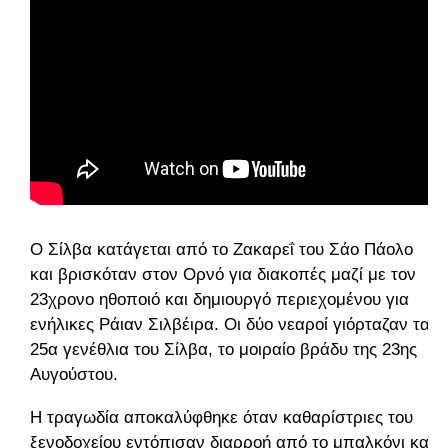
Ο Σίλβα κατάγεται από το Ζακαρεΐ του Σάο Πάολο
και βρισκόταν στον Ορνό για διακοπές μαζί με τον
23χρονο ηθοποιό και δημιουργό περιεχομένου για
ενήλικες Ράιαν Σιλβέιρα. Οι δύο νεαροί γιόρταζαν τα
25α γενέθλια του Σίλβα, το μοιραίο βράδυ της 23ης
Αυγούστου.
Η τραγωδία αποκαλύφθηκε όταν καθαρίστριες του
ξενοδοχείου εντόπισαν διαρροή από το μπαλκόνι και