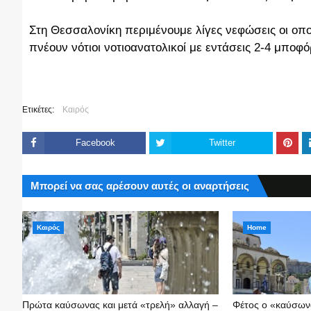
Στη Θεσσαλονίκη περιμένουμε λίγες νεφώσεις οι οπο
πνέουν νότιοι νοτιοανατολικοί με εντάσεις 2-4 μπο
Ετικέτες:
Καιρός
Facebook
Twitter
Μπορεί να σας αρέσουν αυτές οι αναρτήσεις
Καιρός
Home
Πρώτα καύσωνας και μετά «τρελή» αλλαγή –
Φέτος ο «καύσωνα