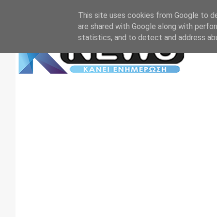
Αρχική
Επικοινωνία
Πρωτοσέλιδα
TV+RADIO
This site uses cookies from Google to del
are shared with Google along with perfor
statistics, and to detect and address ab