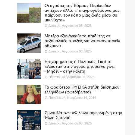
Οι αγρότες της Βόρειας Πιερίας δεν
αντέχουν άλλο: «Τα αγριογούρουνα μας
παίρνουν τον κόπο μιας ζωής μέσα σε
μια νύχτα»
Δευτέρα, Αυγούστου 03, 2026
Μητέρα εξανάγκαζε το παιδί της σε
σεξουαλικές πράξεις για να «ικανοποιεί»
56χρονο
Δευτέρα, Αυγούστου 03, 2026
Επιχειρηματίας ή Πολιτικός; Γιατί το
«Άριστα» στην αγορά μπορεί να γίνει
«Μηδέν» στην κάλπη
Πέμπτη, Φεβρουαρίου 05, 2026
Τα ωραιότερα ΦΥΣΙΚΑ στήθη διάσημων
ελληνίδων (φωτό/βίντεο)
Παρασκευή, Νοεμβρίου 14, 2014
Συναυλία των «Φίλων» αφιερωμένη στην
Έλλη Σπανού
Δευτέρα, Αυγούστου 03, 2026