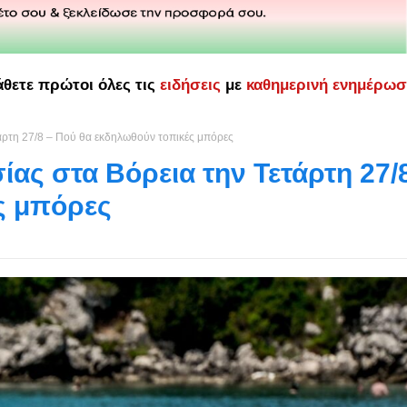
άθετε πρώτοι όλες τις
ειδήσεις
με
καθημερινή ενημέρω
άρτη 27/8 – Πού θα εκδηλωθούν τοπικές μπόρες
ας στα Βόρεια την Τετάρτη 27/
ς μπόρες