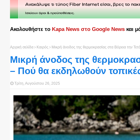
Ακολουθήστε το
Kapa News στο Google News
και μ
Αρχική σελίδα
Καιρός
Μικρή άνοδος της θερμοκρασίας στα Βόρεια την Τετ
Μικρή άνοδος της θερμοκρασί
– Πού θα εκδηλωθούν τοπικέ
Τρίτη, Αυγούστου 26, 2025