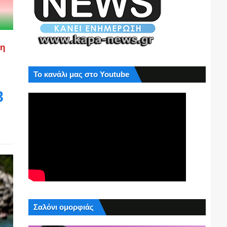
ση
Το κανάλι μας στο Youtube
8
Σαλόνι ομορφιάς