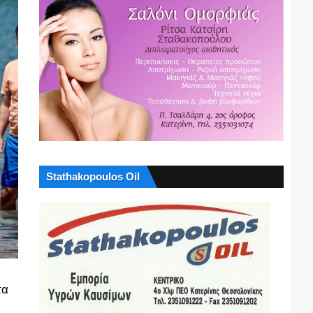
Stathakopoulos Oil
τα