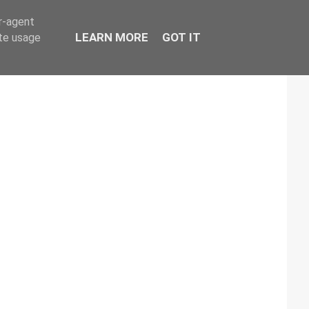
er-agent
LEARN MORE
GOT IT
ate usage