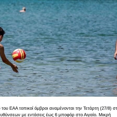
ου ΕΑΑ τοπικοί όμβροι αναμένονται την Τετάρτη (27/8) σ
ιευθύνσεων με εντάσεις έως 6 μποφόρ στο Αιγαίο. Μικρή