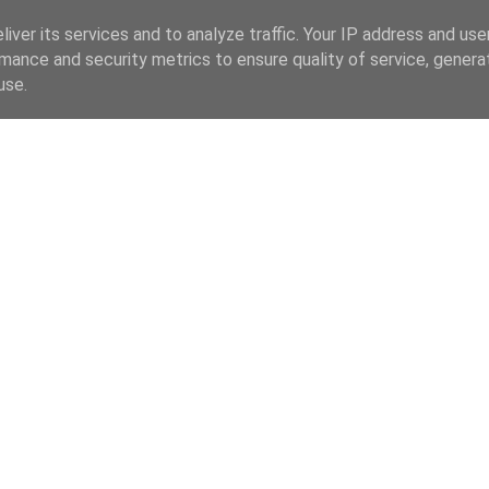
iver its services and to analyze traffic. Your IP address and us
mance and security metrics to ensure quality of service, gener
use.