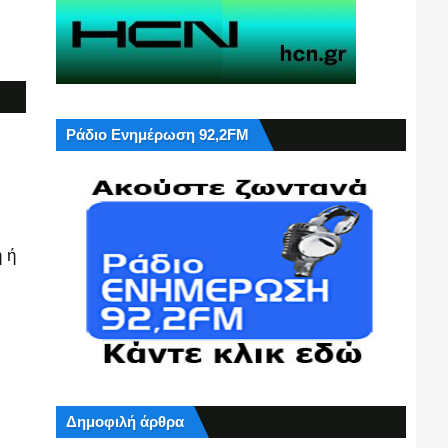
Ράδιο Ενημέρωση 92,2FM
 ή
Δημοφιλή άρθρα