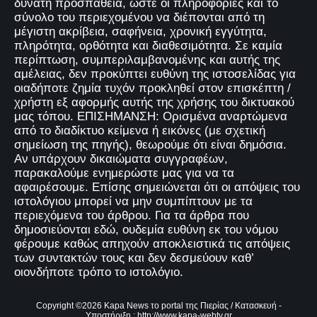
δυνατή προσπάθεια, ώστε οι πληροφορίες και το
σύνολο του περιεχομένου να διέπονται από τη
μέγιστη ακρίβεια, σαφήνεια, χρονική εγγύτητα,
πληρότητα, ορθότητα και διαθεσιμότητα. Σε καμία
περίπτωση, συμπεριλαμβανομένης και αυτής της
αμέλειας, δεν προκύπτει ευθύνη της ιστοσελίδας για
οιαδήποτε ζημία τυχόν προκληθεί στον επισκέπτη /
χρήστη εξ αφορμής αυτής της χρήσης του δικτυακού
μας τόπου. ΕΠΙΣΗΜΑΝΣΗ: Ορισμένα αναρτώμενα
από το διαδίκτυο κείμενα ή εικόνες (με σχετική
σημείωση της πηγής), θεωρούμε ότι είναι δημόσια.
Αν υπάρχουν δικαιώματα συγγραφέων,
παρακαλούμε ενημερώστε μας για να τα
αφαιρέσουμε. Επίσης σημειώνεται ότι οι απόψεις του
ιστολόγιου μπορεί να μην συμπίπτουν με τα
περιεχόμενα του άρθρου. Για τα άρθρα που
δημοσιεύονται εδώ, ουδεμία ευθύνη εκ του νόμου
φέρουμε καθώς απηχούν αποκλειστικά τις απόψεις
των συντακτών τους και δεν δεσμεύουν καθ’
οιονδήποτε τρόπο το ιστολόγιο.
Copyright ©
2026
Kapa News το portal της Πιερίας
/ Κατασκευή -
Υποστήριξη :
http://www.kapa-webtv.gr