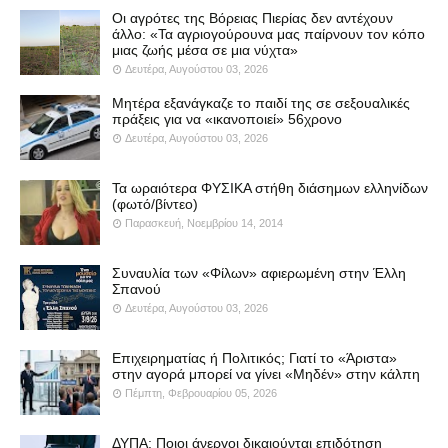
Οι αγρότες της Βόρειας Πιερίας δεν αντέχουν
άλλο: «Τα αγριογούρουνα μας παίρνουν τον κόπο
μιας ζωής μέσα σε μια νύχτα»
Δευτέρα, Αυγούστου 03, 2026
Μητέρα εξανάγκαζε το παιδί της σε σεξουαλικές
πράξεις για να «ικανοποιεί» 56χρονο
Δευτέρα, Αυγούστου 03, 2026
Τα ωραιότερα ΦΥΣΙΚΑ στήθη διάσημων ελληνίδων
(φωτό/βίντεο)
Παρασκευή, Νοεμβρίου 14, 2014
Συναυλία των «Φίλων» αφιερωμένη στην Έλλη
Σπανού
Δευτέρα, Αυγούστου 03, 2026
Επιχειρηματίας ή Πολιτικός; Γιατί το «Άριστα»
στην αγορά μπορεί να γίνει «Μηδέν» στην κάλπη
Πέμπτη, Φεβρουαρίου 05, 2026
ΔΥΠΑ: Ποιοι άνεργοι δικαιούνται επιδότηση