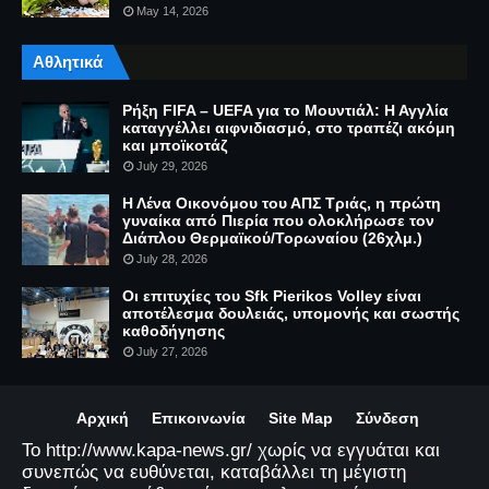
May 14, 2026
Αθλητικά
Ρήξη FIFA – UEFA για το Μουντιάλ: Η Αγγλία
καταγγέλλει αιφνιδιασμό, στο τραπέζι ακόμη
και μποϊκοτάζ
July 29, 2026
Η Λένα Οικονόμου του ΑΠΣ Τριάς, η πρώτη
γυναίκα από Πιερία που ολοκλήρωσε τον
Διάπλου Θερμαϊκού/Τορωναίου (26χλμ.)
July 28, 2026
Οι επιτυχίες του Sfk Pierikos Volley είναι
αποτέλεσμα δουλειάς, υπομονής και σωστής
καθοδήγησης
July 27, 2026
Αρχική
Επικοινωνία
Site Map
Σύνδεση
Το http://www.kapa-news.gr/ χωρίς να εγγυάται και
συνεπώς να ευθύνεται, καταβάλλει τη μέγιστη