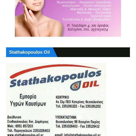
Stathakopoulos Oil