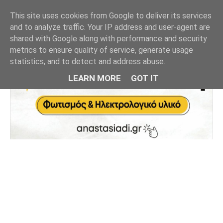
This site uses cookies from Google to deliver its services
and to analyze traffic. Your IP address and user-agent are
shared with Google along with performance and security
metrics to ensure quality of service, generate usage
statistics, and to detect and address abuse.
LEARN MORE
GOT IT