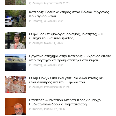
Δευτέρα, Αυγούστου 03, 2026
Κατερίνη: Βρέθηκε νεκρός στον Πέλεκα 79χρονος
που αγνοούνταν
Τετάρτη, Ιουλίου 08, 2026
Ο ηλίθιος (ετυμολογία, ορισμός, ιδιότητες) - Η
ευτυχία του να είσαι ηλίθιος
Δευτέρα, Μαΐου 11, 2026
Εργατικό ατύχημα στην Κατερίνη: 52χρονος έπεσε
από φορτηγό και τραυματίστηκε στο κεφάλι
Τετάρτη, Ιουλίου 08, 2026
Ο Κιμ Γιονγκ Ουν έχει γενέθλια αλλά κανείς δεν
είναι σίγουρος για την… ηλικία του
Δευτέρα, Ιανουαρίου 08, 2024
Επιστολή Αθανάσιου Μπίντα προς Δήμαρχο
Πύδνας-Κολινδρού κ. Κομπατσιάρη
Κυριακή, Ιουλίου 12, 2026