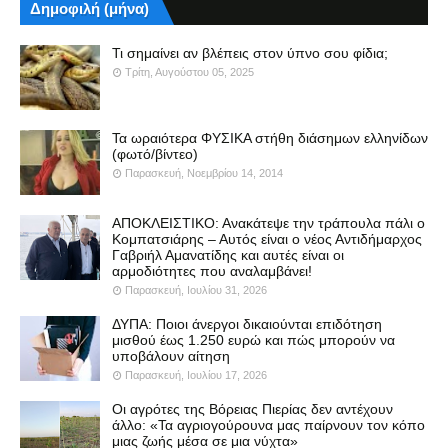
Δημοφιλή (μήνα)
Τι σημαίνει αν βλέπεις στον ύπνο σου φίδια;
Τρίτη, Αυγούστου 05, 2025
Τα ωραιότερα ΦΥΣΙΚΑ στήθη διάσημων ελληνίδων
(φωτό/βίντεο)
Παρασκευή, Νοεμβρίου 14, 2014
ΑΠΟΚΛΕΙΣΤΙΚΟ: Ανακάτεψε την τράπουλα πάλι ο
Κομπατσιάρης – Αυτός είναι ο νέος Αντιδήμαρχος
Γαβριήλ Αμανατίδης και αυτές είναι οι
αρμοδιότητες που αναλαμβάνει!
Παρασκευή, Ιουλίου 31, 2026
ΔΥΠΑ: Ποιοι άνεργοι δικαιούνται επιδότηση
μισθού έως 1.250 ευρώ και πώς μπορούν να
υποβάλουν αίτηση
Παρασκευή, Ιουλίου 17, 2026
Οι αγρότες της Βόρειας Πιερίας δεν αντέχουν
άλλο: «Τα αγριογούρουνα μας παίρνουν τον κόπο
μιας ζωής μέσα σε μια νύχτα»