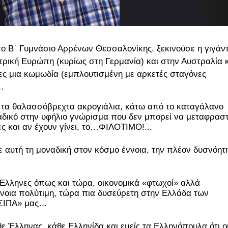
το Β΄ Γυμνάσιο Αρρένων Θεσσαλονίκης. ξεκινούσε η γιγάντ
ική Ευρώπη (κυρίως στη Γερμανία) και στην Αυστραλία 
ς μια κωμωδία (εμπλουτισμένη με αρκετές σταγόνες
…
τα θαλασσόβρεχτα ακρογιάλια, κάτω από το καταγάλανο
αδικό στην υφήλιο γνώρισμα που δεν μπορεί να μεταφραστ
ς και αν έχουν γίνει, το…ΦΙΛΟΤΙΜΟ!...
 αυτή τη μοναδική στον κόσμο έννοια, την πλέον δυσνόητ
Έλληνες όπως και τώρα, οικονομικά «φτωχοί» αλλά
νοια πολύτιμη, τώρα πια δυσεύρετη στην Ελλάδα των
«ΤΣΙΠΑ» μας…
Έλληνας, κάθε Ελληνίδα και εμείς τα Ελληνόπουλα ότι ο