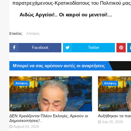
παρατρεχάμενους-Κρατικοδίαιτους του Πολιτικού μας 
Αιδώς Αργείοι!.. Οι καιροί ου μενετοί!...
Ετικέτες:
Απόψεις
Facebook
Twitter
Μπορεί να σας αρέσουν αυτές οι αναρτήσεις
Απόψεις
Απόψεις
ΔΕΝ Χρειάζονται Πλέον Εκλογές, Αρκούν οι
Αυξήθηκαν τα παι
Δημοσκοπήσεις!..
July 26, 2026
August 03, 2026