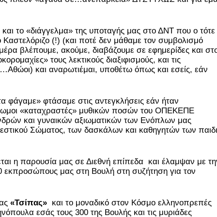
 και το «διάγγελμα» της υποταγής μας στο ΔΝΤ που ο τότε
αστελόριζο (!) (και ποτέ δεν μάθαμε τον συμβολισμό
ε μέρα βλέπουμε, ακούμε, διαβάζουμε σε εφημερίδες και στ
οκορομαχίες» τους λεκτικούς διαξιφισμούς, και τις
ε…Αθώοι) και αναρωτιέμαι, υποθέτω όπως και εσείς, εάν
τα φάγαμε» φτάσαμε στις αντεγκλήσεις εάν ήταν
ύχρωμοι «καταχραστές» μυθικών ποσών του ΟΠΕΚΕΠΕ
νδρών και γυναικών αξιωματικών των Ενόπλων μας
εστικού Σώματος, των δασκάλων και καθηγητών των παιδ
αι η παρουσία μας σε Διεθνή επίπεδα και έλαμψαν με τη
0 εκπροσώπους μας στη Βουλή στη συζήτηση για τον
μας
«Τσίπας»
και το μοναδικό στον Κόσμο ελληνοπρεπές
όπουλα εσάς τους 300 της Βουλής και τις μυριάδες