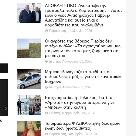
ΑΠΟΚΛΕΙΣΤΙΚΟ: Ανακάτεψε την
τράπουλα πάλι ο Κομπατσιάρης – Αυτός
είναι ο νέος Αντιδήμαρχος Γαβριήλ
Αμανατίδης και αυτές είναι οι
αρμοδιότητες που αναλαμβάνει!
Παρασκευή, Ιουλίου 31, 2026
Οι αγρότες της Βόρειας Πιερίας δεν
αντέχουν άλλο: «Τα αγριογούρουνα μας
παίρνουν τον κόπο μιας ζωής μέσα σε
μια νύχτα»
Δευτέρα, Αυγούστου 03, 2026
Μητέρα εξανάγκαζε το παιδί της σε
σεξουαλικές πράξεις για να «ικανοποιεί»
56χρονο
Δευτέρα, Αυγούστου 03, 2026
Επιχειρηματίας ή Πολιτικός; Γιατί το
«Άριστα» στην αγορά μπορεί να γίνει
«Μηδέν» στην κάλπη
Πέμπτη, Φεβρουαρίου 05, 2026
ου
Τα ωραιότερα ΦΥΣΙΚΑ στήθη διάσημων
ελληνίδων (φωτό/βίντεο)
Παρασκευή, Νοεμβρίου 14, 2014