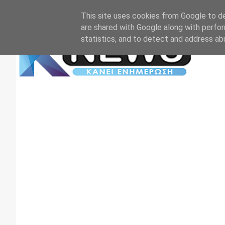
Αρχική
Επικοινωνία
Πρωτοσέλιδα
TV+RADIO
This site uses cookies from Google to del
are shared with Google along with perfor
statistics, and to detect and address ab