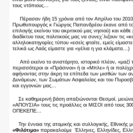
τους ντόπιους…
Πέρασαν ήδη 15 χρόνια από τον Απρίλιο του 2010
Πρωθυπουργός κ Γιώργος Παπανδρέου έκανε από το Κ
επιλογής εκείνου του ακριτικού μας νησιού) και κάθ
διαδίκτυο τους πολιτικούς μας να συνεχ΄λιζουν τις «κ
αλληλοκατηγορίες τύπου «εσείς φταίτε, εμείς είμαστ
τελικά ως Λαός είμαστε για «γέλια η για κλάματα…)
Από εκείνο το ανιστόρητο, ιστορικό πλέον, «μαζί 
περισσότεροι οι «Πράσινοι» ή οι «Μπλε» ή οι πολ
αφήνοντας στην άκρη τα επίπεδα των μισθών των α
Δυνάμεων, των Σωμάτων Ασφαλείας και του Πυροσβ
και εγγονιών μας…
Σε καθημερινή βάση απαξιώνονται Θεσμοί, μειώνετ
«ΑΠΟΥΣΙΑ» τους τις προάλλες οι ΜΙΣΟΙ από τους 30
ΟΠΕΚΕΠΕ…
Την έννοια της ατομικής και συλλογικής, Εθνικής 
«Φιλότιμο»
παρακαλούμε Έλληνες, Ελληνίδες, Ελλην