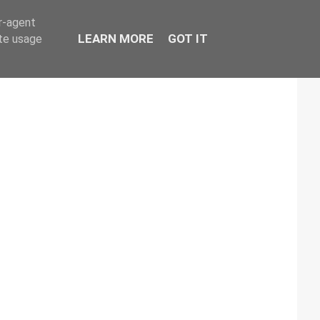
er-agent
LEARN MORE
GOT IT
ate usage