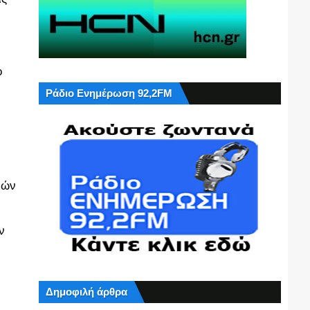
ο
Ράδιο Ενημέρωση 92,2FM
ιών
ν
Δημοφιλή άρθρα