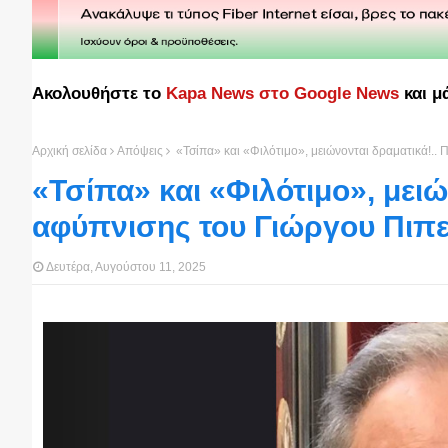
Ακολουθήστε το
Kapa News στο Google News
και μ
Αρχική σελίδα
Απόψεις
«Τσίπα» και «Φιλότιμο», μειώνονται δραματικά!.
«Τσίπα» και «Φιλότιμο», μειώ
αφύπνισης του Γιώργου Πιπ
Δευτέρα, Αυγούστου 11, 2025