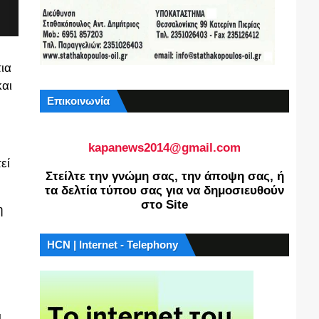
ια
και
Επικοινωνία
kapanews2014@gmail.com
εί
Στείλτε την γνώμη σας, την άποψη σας, ή
τα δελτία τύπου σας για να δημοσιευθούν
στο Site
η
HCN | Internet - Telephony
ι