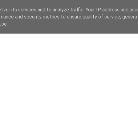
iver its services and to analyze traffic. Your IP address and us
mance and security metrics to ensure quality of service, gener
use.