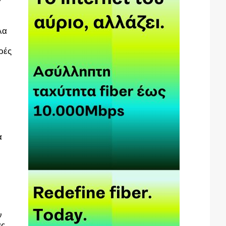
.
λα
ρές
α
ν
άς