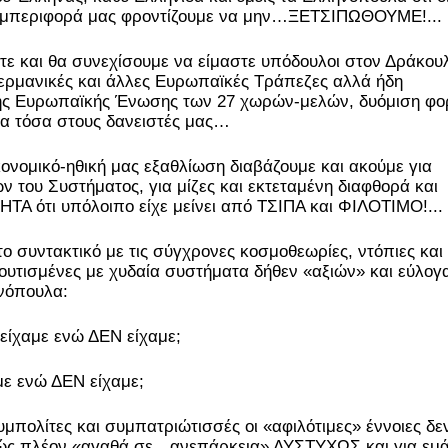
η συμπεριφορά μας φροντίζουμε να μην…ΞΕΤΣΙΠΩΘΟΥΜΕ!..
τε και θα συνεχίσουμε να είμαστε υπόδουλοι στον Δράκου
Γερμανικές και άλλες Ευρωπαϊκές Τράπεζες αλλά ήδη
της Ευρωπαϊκής Ένωσης των 27 χωρών-μελών, δυόμιση φο
λα τόσα στους δανειστές μας…
ομικό-ηθική μας εξαθλίωση διαβάζουμε και ακούμε για
 του Συστήματος, για μίζες και εκτεταμένη διαφθορά και
ΤΑ ότι υπόλοιπο είχε μείνει από ΤΣΙΠΑ και ΦΙΛΟΤΙΜΟ!...
υντακτικό με τις σύγχρονες κοσμοθεωρίες, ντόπιες και
υτισμένες με χυδαία συστήματα δήθεν «αξιών» και εύλογ
ηνόπουλα:
ίχαμε ενώ ΔΕΝ είχαμε;
ε ενώ ΔΕΝ είχαμε;
υμπολίτες και συμπατριώτισσές οι «αφιλότιμες» έννοιες δε
φανώς πλέον «αγαθά σε…ανεπάρκεια» ΔΥΣΤΥΧΩΣ και για εμ