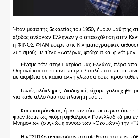
Ήταν μέσα της δεκαετίας του 1950, ήμουν μαθητής σ
έξοδος ανέργων Ελλήνων για απασχόληση στην Κεντρ
η ΦΙΝΟΣ ΦΙΛΜ έφερε στις Κινηματογραφικές αίθουσε
λυρισμού) με τίτλο «Λατέρνα, φτώχεια και φιλότιμο»
Είχαμε τότε στην Πατρίδα μας Ελλάδα, πέρα από 
Ουρανό και τα ρομαντικά ηλιοβασιλέματα και το μον
με ακρίβεια σε καμία άλλη γλώσσα όσες προσπάθειε
Γενιές ολόκληρες, διαδοχικά, είχαμε γαλουχηθεί με
για κάθε άλλο Λαό του πλανήτη μας…
Και επιπρόσθετα, ήμασταν τότε, οι περισσότεροι 
φροντίζομε ως «κόρη οφθαλμού» Πανελλαδικά μια έν
Μνημονίων (συγνώμη εννοώ των «Θεσμών») την 
Η «ΤΣΙΠΑ» αναφερόταν στη αίσθηση που είχε κάθε 