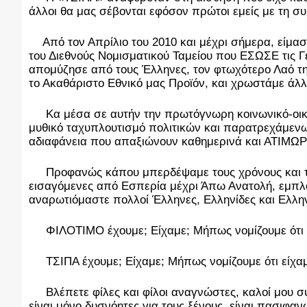
άλλοι θα μας σέβονται εφόσον πρώτοι εμείς με τ
Από τον Απρίλιο του 2010 και μέχρι σήμερα, είμασ
του Διεθνούς Νομισματικού Ταμείου που ΕΣΩΣΕ τις 
απομύζησε από τους Έλληνες, τον φτωχότερο Λαό 
το Ακαθάριστο Εθνικό μας Προϊόν, και χρωστάμε άλ
Κα μέσα σε αυτήν την πρωτόγνωρη κοινωνικό-οικον
μυθικό ταχυπλουτισμό πολιτικών και παρατρεχάμενων
αδιαφάνεια που απαξιώνουν καθημερινά και ΑΤΙΜΩΡΗ
Προφανώς κάπου μπερδέψαμε τους χρόνους και το σ
εισαγόμενες από Εσπερία μέχρι Άπω Ανατολή, εμπλο
αναρωτιόμαστε πολλοί Έλληνες, Ελληνίδες και Ελλ
ΦΙΛΟΤΙΜΟ έχουμε; Είχαμε; Μήπως νομίζουμε ότι ε
ΤΣΙΠΑ έχουμε; Είχαμε; Μήπως νομίζουμε ότι είχαμ
Βλέπετε φίλες και φίλοι αναγνώστες, καλοί μου σ
είναι μόνο δυσνόητες για τους ξένους, είναι πασι