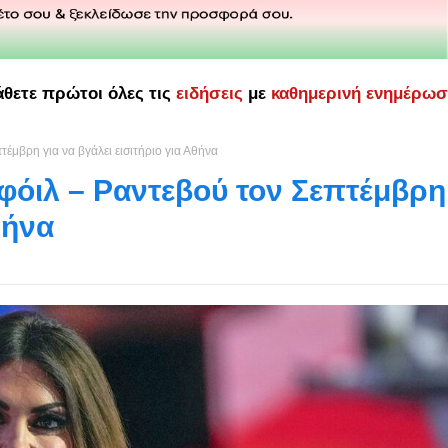
άθετε πρώτοι όλες τις
ειδήσεις
με
καθημερινή ενημέρω
τέμβρη για να βγάλει εισιτήριο για Αθήνα
φόιλ – Ραντεβού τον Σεπτέμβρη
θήνα