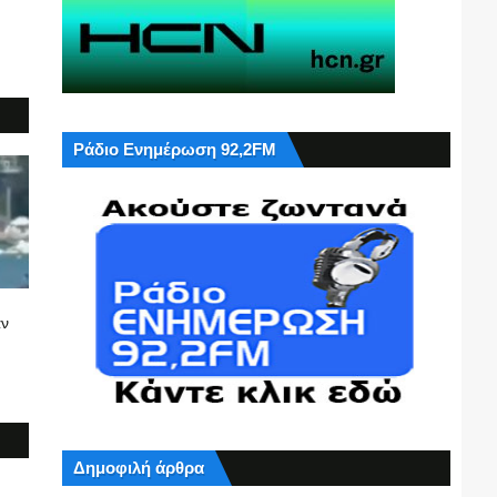
Ράδιο Ενημέρωση 92,2FM
αν
Δημοφιλή άρθρα