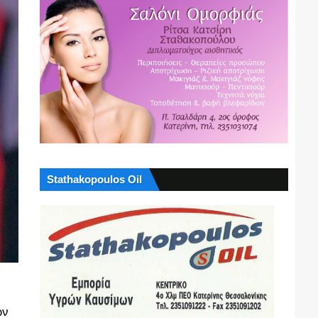
Stathakopoulos Oil
ων