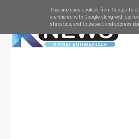
Αρχική
Επικοινωνία
Πρωτοσέλιδα
TV+RADIO
This site uses cookies from Google to del
are shared with Google along with perfor
statistics, and to detect and address ab