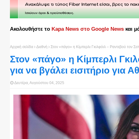
Ακολουθήστε το
Kapa News στο Google News
και μ
Αρχική σελίδα
Διεθνή
Στον «πάγο» η Κίμπερλι Γκιλφόιλ – Ραντεβού τον Σεπ
Στον «πάγο» η Κίμπερλι Γκιλ
για να βγάλει εισιτήριο για Α
Δευτέρα, Αυγούστου 04, 2025