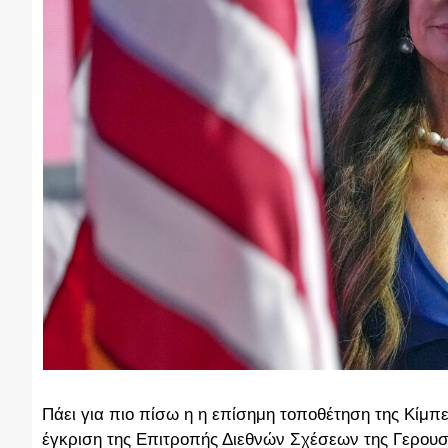
Πάει για πιο πίσω η η επίσημη τοποθέτηση της Κίμπε
έγκριση της Επιτροπής Διεθνών Σχέσεων της Γερουσ