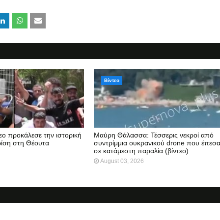
Βίντεο
τεο προκάλεσε την ιστορική
Μαύρη Θάλασσα: Τέσσερις νεκροί από
ρίση στη Θέουτα
συντρίμμια ουκρανικού drone που έπεσ
σε κατάμεστη παραλία (βίντεο)
August 03, 2026