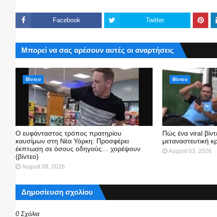
Facebook
Twitter
Μπορεί να σας αρέσουν αυτές οι αναρτήσεις
Βίντεο
Βίντεο
Ο ευφάνταστος τρόπος πρατηρίου
Πώς ένα viral βίν
καυσίμων στη Νέα Υόρκη: Προσφέρει
μεταναστευτική κ
έκπτωση σε όσους οδηγούς… χορέψουν
August 03, 2026
(βίντεο)
August 08, 2026
Δημοσίευση σχολίου
0 Σχόλια