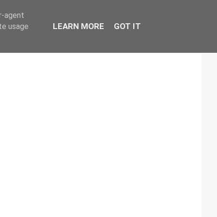
er-agent
LEARN MORE
GOT IT
ate usage