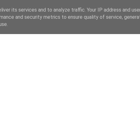
iver its services and to analyze traffic. Your IP address and us
mance and security metrics to ensure quality of service, gener
use.