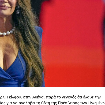
ρλι Γκίλφοϊλ στην Αθήνα, παρά το γεγονός ότι έλαβε την
ίας για να αναλάβει τη θέση της Πρέσβειρας των Ηνωμέν