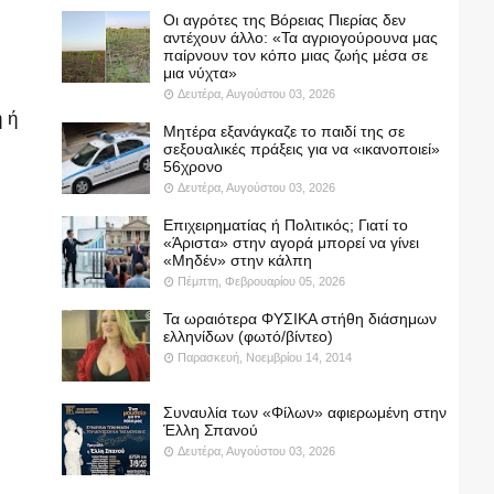
Οι αγρότες της Βόρειας Πιερίας δεν
αντέχουν άλλο: «Τα αγριογούρουνα μας
παίρνουν τον κόπο μιας ζωής μέσα σε
μια νύχτα»
Δευτέρα, Αυγούστου 03, 2026
 ή
Μητέρα εξανάγκαζε το παιδί της σε
σεξουαλικές πράξεις για να «ικανοποιεί»
56χρονο
Δευτέρα, Αυγούστου 03, 2026
Επιχειρηματίας ή Πολιτικός; Γιατί το
«Άριστα» στην αγορά μπορεί να γίνει
«Μηδέν» στην κάλπη
Πέμπτη, Φεβρουαρίου 05, 2026
Τα ωραιότερα ΦΥΣΙΚΑ στήθη διάσημων
ελληνίδων (φωτό/βίντεο)
Παρασκευή, Νοεμβρίου 14, 2014
Συναυλία των «Φίλων» αφιερωμένη στην
Έλλη Σπανού
Δευτέρα, Αυγούστου 03, 2026