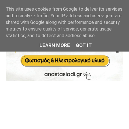
This site uses cookies from Google to deliver its services
and to analyze traffic. Your IP address and user-agent are
shared with Google along with performance and security
metrics to ensure quality of service, generate usage
statistics, and to detect and address abuse.
LEARN MORE
GOT IT