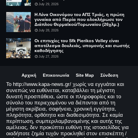
July 29, 2026
Η Λένα Οικονόμου του ΑΠΣ Τριάς, η πρώτη
γυναίκα από Πιερία που ολοκλήρωσε τον
Διάπλου Θερμαϊκού/Τορωναίου (26χλμ.)
July 28, 2026
Οι επιτυχίες του Sfk Pierikos Volley είναι
αποτέλεσμα δουλειάς, υπομονής και σωστής
καθοδήγησης
July 27, 2026
Αρχική
Επικοινωνία
Site Map
Σύνδεση
Το http://www.kapa-news.gr/ χωρίς να εγγυάται και
συνεπώς να ευθύνεται, καταβάλλει τη μέγιστη
δυνατή προσπάθεια, ώστε οι πληροφορίες και το
σύνολο του περιεχομένου να διέπονται από τη
μέγιστη ακρίβεια, σαφήνεια, χρονική εγγύτητα,
πληρότητα, ορθότητα και διαθεσιμότητα. Σε καμία
περίπτωση, συμπεριλαμβανομένης και αυτής της
αμέλειας, δεν προκύπτει ευθύνη της ιστοσελίδας για
οιαδήποτε ζημία τυχόν προκληθεί στον επισκέπτη /