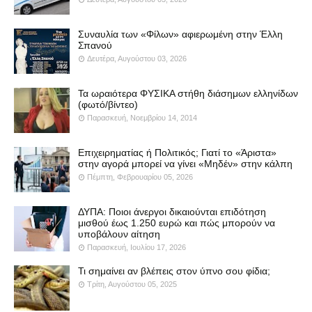
Συναυλία των «Φίλων» αφιερωμένη στην Έλλη
Σπανού
Δευτέρα, Αυγούστου 03, 2026
Τα ωραιότερα ΦΥΣΙΚΑ στήθη διάσημων ελληνίδων
(φωτό/βίντεο)
Παρασκευή, Νοεμβρίου 14, 2014
Επιχειρηματίας ή Πολιτικός; Γιατί το «Άριστα»
στην αγορά μπορεί να γίνει «Μηδέν» στην κάλπη
Πέμπτη, Φεβρουαρίου 05, 2026
ΔΥΠΑ: Ποιοι άνεργοι δικαιούνται επιδότηση
μισθού έως 1.250 ευρώ και πώς μπορούν να
υποβάλουν αίτηση
Παρασκευή, Ιουλίου 17, 2026
Τι σημαίνει αν βλέπεις στον ύπνο σου φίδια;
Τρίτη, Αυγούστου 05, 2025