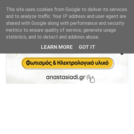
This site uses cookies from Google to deliver its services
and to analyze traffic. Your IP address and user-agent are
shared with Google along with performance and security
metrics to ensure quality of service, generate usage
statistics, and to detect and address abuse.
LEARN MORE
GOT IT