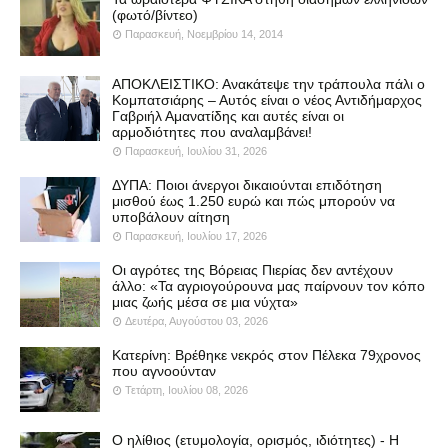
(φωτό/βίντεο)
Παρασκευή, Νοεμβρίου 14, 2014
ΑΠΟΚΛΕΙΣΤΙΚΟ: Ανακάτεψε την τράπουλα πάλι ο
Κομπατσιάρης – Αυτός είναι ο νέος Αντιδήμαρχος
Γαβριήλ Αμανατίδης και αυτές είναι οι
αρμοδιότητες που αναλαμβάνει!
Παρασκευή, Ιουλίου 31, 2026
ΔΥΠΑ: Ποιοι άνεργοι δικαιούνται επιδότηση
μισθού έως 1.250 ευρώ και πώς μπορούν να
υποβάλουν αίτηση
Παρασκευή, Ιουλίου 17, 2026
Οι αγρότες της Βόρειας Πιερίας δεν αντέχουν
άλλο: «Τα αγριογούρουνα μας παίρνουν τον κόπο
μιας ζωής μέσα σε μια νύχτα»
Δευτέρα, Αυγούστου 03, 2026
Κατερίνη: Βρέθηκε νεκρός στον Πέλεκα 79χρονος
που αγνοούνταν
Τετάρτη, Ιουλίου 08, 2026
Ο ηλίθιος (ετυμολογία, ορισμός, ιδιότητες) - Η