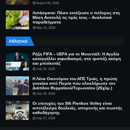
August 06, 2026
Λιπάσματα: Πόσο εκτόξευσε ο πόλεμος στη
Μέση Ανατολή τις τιμές τους – Αναλυτικά
παραδείγματα
May 14, 2026
Αθλητικά
Ρήξη FIFA – UEFA για το Μουντιάλ: Η Αγγλία
καταγγέλλει αιφνιδιασμό, στο τραπέζι ακόμη
και μποϊκοτάζ
July 29, 2026
Η Λένα Οικονόμου του ΑΠΣ Τριάς, η πρώτη
γυναίκα από Πιερία που ολοκλήρωσε τον
Διάπλου Θερμαϊκού/Τορωναίου (26χλμ.)
July 28, 2026
Οι επιτυχίες του Sfk Pierikos Volley είναι
αποτέλεσμα δουλειάς, υπομονής και σωστής
καθοδήγησης
July 27, 2026