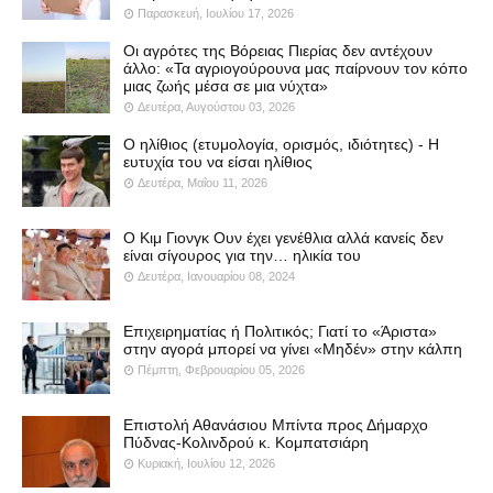
Παρασκευή, Ιουλίου 17, 2026
Οι αγρότες της Βόρειας Πιερίας δεν αντέχουν
άλλο: «Τα αγριογούρουνα μας παίρνουν τον κόπο
μιας ζωής μέσα σε μια νύχτα»
Δευτέρα, Αυγούστου 03, 2026
Ο ηλίθιος (ετυμολογία, ορισμός, ιδιότητες) - Η
ευτυχία του να είσαι ηλίθιος
Δευτέρα, Μαΐου 11, 2026
Ο Κιμ Γιονγκ Ουν έχει γενέθλια αλλά κανείς δεν
είναι σίγουρος για την… ηλικία του
Δευτέρα, Ιανουαρίου 08, 2024
Επιχειρηματίας ή Πολιτικός; Γιατί το «Άριστα»
στην αγορά μπορεί να γίνει «Μηδέν» στην κάλπη
Πέμπτη, Φεβρουαρίου 05, 2026
Επιστολή Αθανάσιου Μπίντα προς Δήμαρχο
Πύδνας-Κολινδρού κ. Κομπατσιάρη
Κυριακή, Ιουλίου 12, 2026