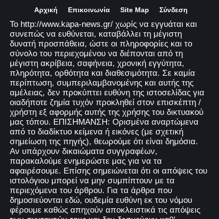
Αρχική
Επικοινωνία
Site Map
Σύνδεση
Το http://www.kapa-news.gr/ χωρίς να εγγυάται και
συνεπώς να ευθύνεται, καταβάλλει τη μέγιστη
δυνατή προσπάθεια, ώστε οι πληροφορίες και το
σύνολο του περιεχομένου να διέπονται από τη
μέγιστη ακρίβεια, σαφήνεια, χρονική εγγύτητα,
πληρότητα, ορθότητα και διαθεσιμότητα. Σε καμία
περίπτωση, συμπεριλαμβανομένης και αυτής της
αμέλειας, δεν προκύπτει ευθύνη της ιστοσελίδας για
οιαδήποτε ζημία τυχόν προκληθεί στον επισκέπτη /
χρήστη εξ αφορμής αυτής της χρήσης του δικτυακού
μας τόπου. ΕΠΙΣΗΜΑΝΣΗ: Ορισμένα αναρτώμενα
από το διαδίκτυο κείμενα ή εικόνες (με σχετική
σημείωση της πηγής), θεωρούμε ότι είναι δημόσια.
Αν υπάρχουν δικαιώματα συγγραφέων,
παρακαλούμε ενημερώστε μας για να τα
αφαιρέσουμε. Επίσης σημειώνεται ότι οι απόψεις του
ιστολόγιου μπορεί να μην συμπίπτουν με τα
περιεχόμενα του άρθρου. Για τα άρθρα που
δημοσιεύονται εδώ, ουδεμία ευθύνη εκ του νόμου
φέρουμε καθώς απηχούν αποκλειστικά τις απόψεις