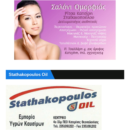
Stathakopoulos Oil