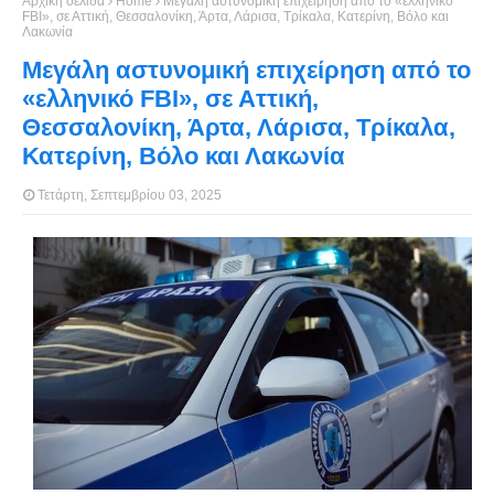
Αρχική σελίδα
Home
Μεγάλη αστυνομική επιχείρηση από το «ελληνικό
FBI», σε Αττική, Θεσσαλονίκη, Άρτα, Λάρισα, Τρίκαλα, Κατερίνη, Βόλο και
Λακωνία
Μεγάλη αστυνομική επιχείρηση από το
«ελληνικό FBI», σε Αττική,
Θεσσαλονίκη, Άρτα, Λάρισα, Τρίκαλα,
Κατερίνη, Βόλο και Λακωνία
Τετάρτη, Σεπτεμβρίου 03, 2025