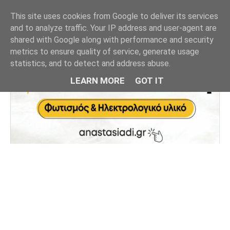
This site uses cookies from Google to deliver its services
and to analyze traffic. Your IP address and user-agent are
shared with Google along with performance and security
metrics to ensure quality of service, generate usage
statistics, and to detect and address abuse.
LEARN MORE
GOT IT