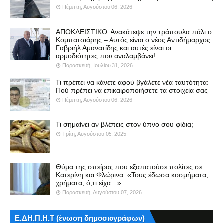
Πέμπτη, Αυγούστου 06, 2026
ΑΠΟΚΛΕΙΣΤΙΚΟ: Ανακάτεψε την τράπουλα πάλι ο
Κομπατσιάρης – Αυτός είναι ο νέος Αντιδήμαρχος
Γαβριήλ Αμανατίδης και αυτές είναι οι
αρμοδιότητες που αναλαμβάνει!
Παρασκευή, Ιουλίου 31, 2026
Τι πρέπει να κάνετε αφού βγάλετε νέα ταυτότητα:
Πού πρέπει να επικαιροποιήσετε τα στοιχεία σας
Πέμπτη, Αυγούστου 06, 2026
Τι σημαίνει αν βλέπεις στον ύπνο σου φίδια;
Τρίτη, Αυγούστου 05, 2025
Θύμα της σπείρας που εξαπατούσε πολίτες σε
Κατερίνη και Φλώρινα: «Τους έδωσα κοσμήματα,
χρήματα, ό,τι είχα…»
Παρασκευή, Αυγούστου 07, 2026
Ε.ΔΗ.Π.Η.Τ (ένωση δημοσιογράφων)