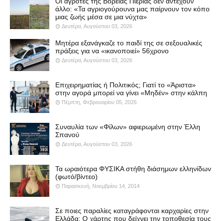
Οι αγρότες της Βόρειας Πιερίας δεν αντέχουν
άλλο: «Τα αγριογούρουνα μας παίρνουν τον κόπο
μιας ζωής μέσα σε μια νύχτα»
Δευτέρα, Αυγούστου 03, 2026
Μητέρα εξανάγκαζε το παιδί της σε σεξουαλικές
πράξεις για να «ικανοποιεί» 56χρονο
Δευτέρα, Αυγούστου 03, 2026
Επιχειρηματίας ή Πολιτικός; Γιατί το «Άριστα»
στην αγορά μπορεί να γίνει «Μηδέν» στην κάλπη
Πέμπτη, Φεβρουαρίου 05, 2026
Συναυλία των «Φίλων» αφιερωμένη στην Έλλη
Σπανού
Δευτέρα, Αυγούστου 03, 2026
Τα ωραιότερα ΦΥΣΙΚΑ στήθη διάσημων ελληνίδων
(φωτό/βίντεο)
Παρασκευή, Νοεμβρίου 14, 2014
Σε ποιες παραλίες καταγράφονται καρχαρίες στην
Ελλάδα; Ο χάρτης που δείχνει την τοποθεσία τους