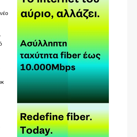
 νέο
ν
ό
ι
υκ
α