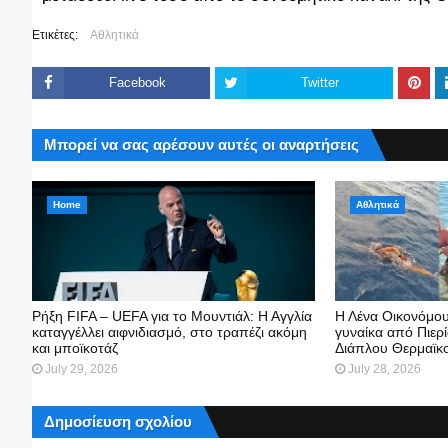
Ετικέτες:
Αθλητικά
Facebook
Twitter
Μπορεί να σας αρέσουν αυτές οι αναρτήσεις
Home
Αθλητικά
Ρήξη FIFA – UEFA για το Μουντιάλ: Η Αγγλία
Η Λένα Οικονόμου
καταγγέλλει αιφνιδιασμό, στο τραπέζι ακόμη
γυναίκα από Πιερ
και μποϊκοτάζ
Διάπλου Θερμαϊκο
July 29, 2026
July 28, 2026
Δημοσίευση σχολίου