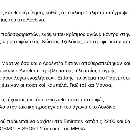
 και θετική είδηση, καθώς ο Γουίλιαμ Σαλιμπά υπέγραψε
ίας του στο Λονδίνο.
 ποδοσφαιριστών, ενόψει του κρίσιμου αγώνα κόντρα στη
ός τερματοφύλακας, Κώστας Τζολάκης, επιστρέφει κάτω απ
 Μάρτινς όσο και ο Λορέντζο Σιπιόνι αποθεραπεύτηκαν κα
εύκων». Αντίθετα, πρόβλημα της τελευταίας στιγμής
κ άουτ λόγω ενοχλήσεων. Επίσης, το όνομα του Γιάρεμτσο
έμειναν οι ποιοτικοί Καμπελά, Γιαζιτσί και Μάνσα.
γές, έχοντας ωστόσο ενισχυθεί από επιστροφές
όλο στην τακτική προσέγγιση του αγώνα στο Λονδίνο.
 πρόκειται να αρχίσει στο Emirates κατά τις 22:00 και θ
ης COSMOTE SPORT 2 όσο και του MEGA.