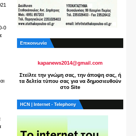
021
0-0
ε
Επικοινωνία
kapanews2014@gmail.com
Στείλτε την γνώμη σας, την άποψη σας, ή
αι
τα δελτία τύπου σας για να δημοσιευθούν
στο Site
HCN | Internet - Telephony
α
α