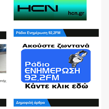
Ράδιο Ενημέρωση 92,2FM
στής
Δημοφιλή άρθρα