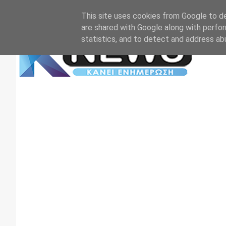
Αρχική
Επικοινωνία
Πρωτοσέλιδα
TV+RADIO
This site uses cookies from Google to del
are shared with Google along with perfor
statistics, and to detect and address ab