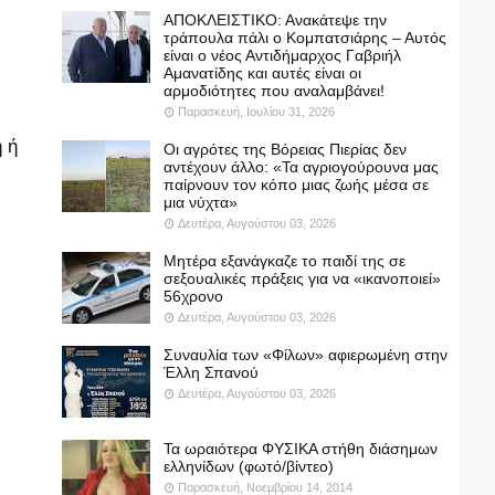
ΑΠΟΚΛΕΙΣΤΙΚΟ: Ανακάτεψε την
τράπουλα πάλι ο Κομπατσιάρης – Αυτός
είναι ο νέος Αντιδήμαρχος Γαβριήλ
Αμανατίδης και αυτές είναι οι
αρμοδιότητες που αναλαμβάνει!
Παρασκευή, Ιουλίου 31, 2026
 ή
Οι αγρότες της Βόρειας Πιερίας δεν
αντέχουν άλλο: «Τα αγριογούρουνα μας
παίρνουν τον κόπο μιας ζωής μέσα σε
μια νύχτα»
Δευτέρα, Αυγούστου 03, 2026
Μητέρα εξανάγκαζε το παιδί της σε
σεξουαλικές πράξεις για να «ικανοποιεί»
56χρονο
Δευτέρα, Αυγούστου 03, 2026
Συναυλία των «Φίλων» αφιερωμένη στην
Έλλη Σπανού
Δευτέρα, Αυγούστου 03, 2026
Τα ωραιότερα ΦΥΣΙΚΑ στήθη διάσημων
ελληνίδων (φωτό/βίντεο)
Παρασκευή, Νοεμβρίου 14, 2014