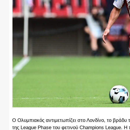
Ο Ολυμπιακός αντιμετωπίζει στο Λονδίνο, το βράδυ τ
της League Phase του φετινού Champions League. Η