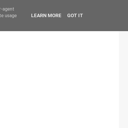
er-agent
LEARN MORE
GOT IT
ate usage