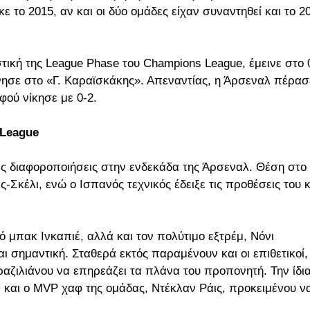
το 2015, αν και οι δύο ομάδες είχαν συναντηθεί και το 2
τική της League Phase του Champions League, έμεινε στο 
ησε στο «Γ. Καραϊσκάκης». Απεναντίας, η Άρσεναλ πέρασ
φού νίκησε με 0-2.
 League
ές διαφοροποιήσεις στην ενδεκάδα της Άρσεναλ. Θέση στο
ς-Σκέλι, ενώ ο Ισπανός τεχνικός έδειξε τις προθέσεις του κ
 μπακ Ινκαπιέ, αλλά και τον πολύτιμο εξτρέμ, Νόνι
ι σημαντική. Σταθερά εκτός παραμένουν και οι επιθετικοί,
αζιλιάνου να επηρεάζει τα πλάνα του προπονητή. Την ίδι
α και ο MVP χαφ της ομάδας, Ντέκλαν Ράις, προκειμένου ν