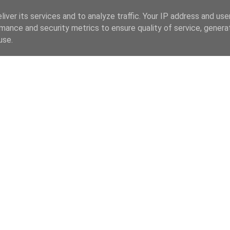
iver its services and to analyze traffic. Your IP address and us
mance and security metrics to ensure quality of service, gener
use.