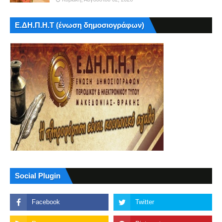
Ε.ΔΗ.Π.Η.Τ (ένωση δημοσιογράφων)
Social Plugin