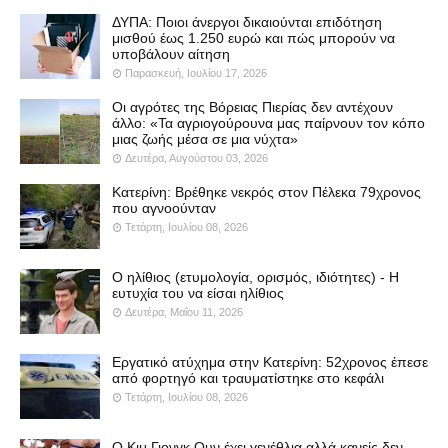
ΔΥΠΑ: Ποιοι άνεργοι δικαιούνται επιδότηση
μισθού έως 1.250 ευρώ και πώς μπορούν να
υποβάλουν αίτηση
Παρασκευή, Ιουλίου 17, 2026
Οι αγρότες της Βόρειας Πιερίας δεν αντέχουν
άλλο: «Τα αγριογούρουνα μας παίρνουν τον κόπο
μιας ζωής μέσα σε μια νύχτα»
Δευτέρα, Αυγούστου 03, 2026
Κατερίνη: Βρέθηκε νεκρός στον Πέλεκα 79χρονος
που αγνοούνταν
Τετάρτη, Ιουλίου 08, 2026
Ο ηλίθιος (ετυμολογία, ορισμός, ιδιότητες) - Η
ευτυχία του να είσαι ηλίθιος
Δευτέρα, Μαΐου 11, 2026
Εργατικό ατύχημα στην Κατερίνη: 52χρονος έπεσε
από φορτηγό και τραυματίστηκε στο κεφάλι
Τετάρτη, Ιουλίου 08, 2026
Ο Κιμ Γιονγκ Ουν έχει γενέθλια αλλά κανείς δεν