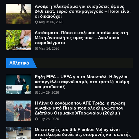
Άνοιξε η πλατφόρμα για ενισχύσεις ύψους
24,6 εκατ. ευρώ σε παραγωγούς – Ποιοι είναι
οι δικαιούχοι
August 06, 2026
Λιπάσματα: Πόσο εκτόξευσε ο πόλεμος στη
Μέση Ανατολή τις τιμές τους – Αναλυτικά
παραδείγματα
May 14, 2026
Αθλητικά
Ρήξη FIFA – UEFA για το Μουντιάλ: Η Αγγλία
καταγγέλλει αιφνιδιασμό, στο τραπέζι ακόμη
και μποϊκοτάζ
July 29, 2026
Η Λένα Οικονόμου του ΑΠΣ Τριάς, η πρώτη
γυναίκα από Πιερία που ολοκλήρωσε τον
Διάπλου Θερμαϊκού/Τορωναίου (26χλμ.)
July 28, 2026
Οι επιτυχίες του Sfk Pierikos Volley είναι
αποτέλεσμα δουλειάς, υπομονής και σωστής