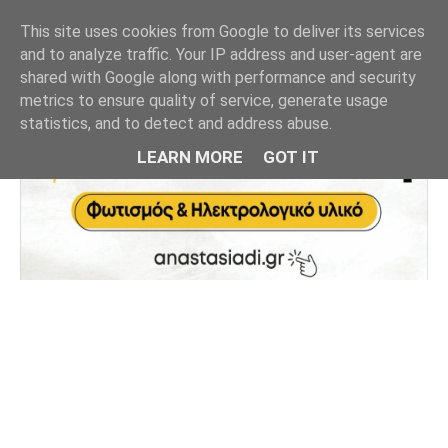
This site uses cookies from Google to deliver its services
and to analyze traffic. Your IP address and user-agent are
shared with Google along with performance and security
metrics to ensure quality of service, generate usage
statistics, and to detect and address abuse.
LEARN MORE
GOT IT