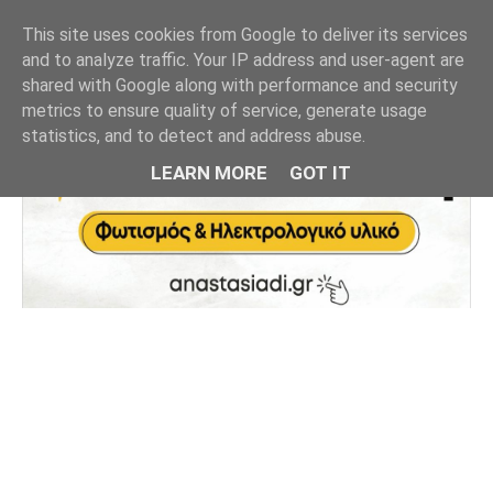
This site uses cookies from Google to deliver its services
and to analyze traffic. Your IP address and user-agent are
shared with Google along with performance and security
metrics to ensure quality of service, generate usage
statistics, and to detect and address abuse.
LEARN MORE
GOT IT