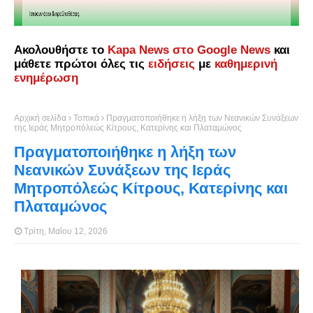
Ακολουθήστε το
Kapa News στο Google News
και
μάθετε πρώτοι όλες τις
ειδήσεις
με
καθημερινή
ενημέρωση
Αρχική σελίδα
Τοπικά
Πραγματοποιήθηκε η λήξη των Νεανικών Συνάξεων
της Ιεράς Μητροπόλεώς Κίτρους, Κατερίνης και Πλαταμώνος
Πραγματοποιήθηκε η λήξη των
Νεανικών Συνάξεων της Ιεράς
Μητροπόλεώς Κίτρους, Κατερίνης και
Πλαταμώνος
Τρίτη, Μαΐου 12, 2026