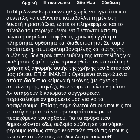
Αρχική
Επικοινωνία
Site Map
Σύνδεση
Το http://www.kapa-news.gr/ χωρίς να εγγυάται και
συνεπώς να ευθύνεται, καταβάλλει τη μέγιστη
δυνατή προσπάθεια, ώστε οι πληροφορίες και το
σύνολο του περιεχομένου να διέπονται από τη
μέγιστη ακρίβεια, σαφήνεια, χρονική εγγύτητα,
πληρότητα, ορθότητα και διαθεσιμότητα. Σε καμία
περίπτωση, συμπεριλαμβανομένης και αυτής της
αμέλειας, δεν προκύπτει ευθύνη της ιστοσελίδας για
οιαδήποτε ζημία τυχόν προκληθεί στον επισκέπτη /
χρήστη εξ αφορμής αυτής της χρήσης του δικτυακού
μας τόπου. ΕΠΙΣΗΜΑΝΣΗ: Ορισμένα αναρτώμενα
από το διαδίκτυο κείμενα ή εικόνες (με σχετική
σημείωση της πηγής), θεωρούμε ότι είναι δημόσια.
Αν υπάρχουν δικαιώματα συγγραφέων,
παρακαλούμε ενημερώστε μας για να τα
αφαιρέσουμε. Επίσης σημειώνεται ότι οι απόψεις του
ιστολόγιου μπορεί να μην συμπίπτουν με τα
περιεχόμενα του άρθρου. Για τα άρθρα που
δημοσιεύονται εδώ, ουδεμία ευθύνη εκ του νόμου
φέρουμε καθώς απηχούν αποκλειστικά τις απόψεις
των συντακτών τους και δεν δεσμεύουν καθ’