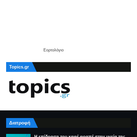
Εορτολόγιο
Topics.gr
Διατροφή
Η επίδραση του καφέ φραπέ στην υγεία της