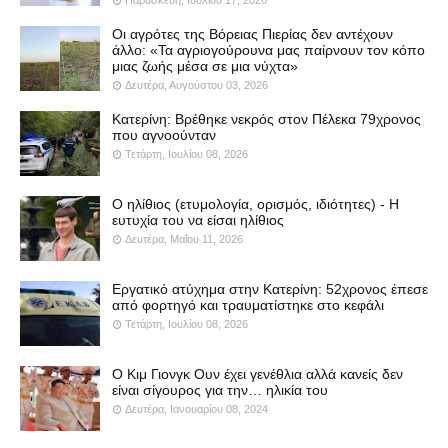
Οι αγρότες της Βόρειας Πιερίας δεν αντέχουν
άλλο: «Τα αγριογούρουνα μας παίρνουν τον κόπο
μιας ζωής μέσα σε μια νύχτα»
Δευτέρα, Αυγούστου 03, 2026
Κατερίνη: Βρέθηκε νεκρός στον Πέλεκα 79χρονος
που αγνοούνταν
Τετάρτη, Ιουλίου 08, 2026
Ο ηλίθιος (ετυμολογία, ορισμός, ιδιότητες) - Η
ευτυχία του να είσαι ηλίθιος
Δευτέρα, Μαΐου 11, 2026
Εργατικό ατύχημα στην Κατερίνη: 52χρονος έπεσε
από φορτηγό και τραυματίστηκε στο κεφάλι
Τετάρτη, Ιουλίου 08, 2026
Ο Κιμ Γιονγκ Ουν έχει γενέθλια αλλά κανείς δεν
είναι σίγουρος για την… ηλικία του
Δευτέρα, Ιανουαρίου 08, 2024