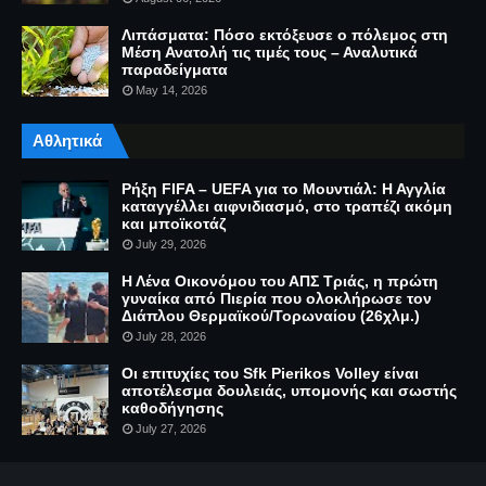
Λιπάσματα: Πόσο εκτόξευσε ο πόλεμος στη
Μέση Ανατολή τις τιμές τους – Αναλυτικά
παραδείγματα
May 14, 2026
Αθλητικά
Ρήξη FIFA – UEFA για το Μουντιάλ: Η Αγγλία
καταγγέλλει αιφνιδιασμό, στο τραπέζι ακόμη
και μποϊκοτάζ
July 29, 2026
Η Λένα Οικονόμου του ΑΠΣ Τριάς, η πρώτη
γυναίκα από Πιερία που ολοκλήρωσε τον
Διάπλου Θερμαϊκού/Τορωναίου (26χλμ.)
July 28, 2026
Οι επιτυχίες του Sfk Pierikos Volley είναι
αποτέλεσμα δουλειάς, υπομονής και σωστής
καθοδήγησης
July 27, 2026