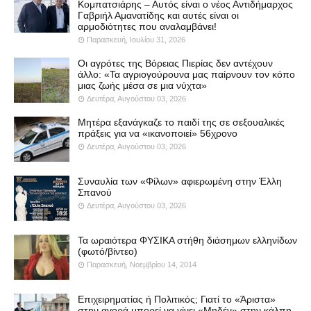
Κομπατσιάρης – Αυτός είναι ο νέος Αντιδήμαρχος
Γαβριήλ Αμανατίδης και αυτές είναι οι
αρμοδιότητες που αναλαμβάνει!
Παρασκευή, Ιουλίου 31, 2026
Οι αγρότες της Βόρειας Πιερίας δεν αντέχουν
άλλο: «Τα αγριογούρουνα μας παίρνουν τον κόπο
μιας ζωής μέσα σε μια νύχτα»
Δευτέρα, Αυγούστου 03, 2026
Μητέρα εξανάγκαζε το παιδί της σε σεξουαλικές
πράξεις για να «ικανοποιεί» 56χρονο
Δευτέρα, Αυγούστου 03, 2026
Συναυλία των «Φίλων» αφιερωμένη στην Έλλη
Σπανού
Δευτέρα, Αυγούστου 03, 2026
Τα ωραιότερα ΦΥΣΙΚΑ στήθη διάσημων ελληνίδων
(φωτό/βίντεο)
Παρασκευή, Νοεμβρίου 14, 2014
Επιχειρηματίας ή Πολιτικός; Γιατί το «Άριστα»
στην αγορά μπορεί να γίνει «Μηδέν» στην κάλπη