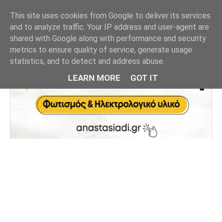
This site uses cookies from Google to deliver its services
and to analyze traffic. Your IP address and user-agent are
shared with Google along with performance and security
metrics to ensure quality of service, generate usage
statistics, and to detect and address abuse.
LEARN MORE
GOT IT