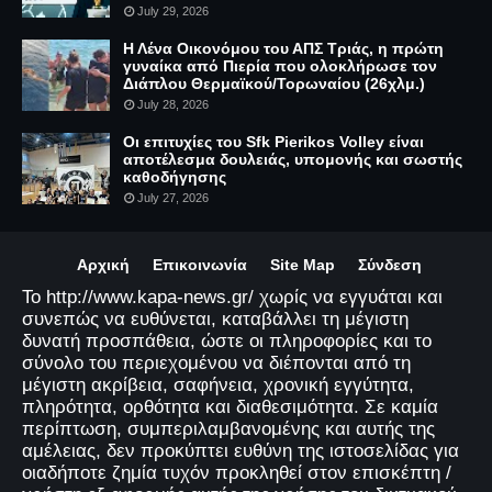
July 29, 2026
Η Λένα Οικονόμου του ΑΠΣ Τριάς, η πρώτη
γυναίκα από Πιερία που ολοκλήρωσε τον
Διάπλου Θερμαϊκού/Τορωναίου (26χλμ.)
July 28, 2026
Οι επιτυχίες του Sfk Pierikos Volley είναι
αποτέλεσμα δουλειάς, υπομονής και σωστής
καθοδήγησης
July 27, 2026
Αρχική
Επικοινωνία
Site Map
Σύνδεση
Το http://www.kapa-news.gr/ χωρίς να εγγυάται και
συνεπώς να ευθύνεται, καταβάλλει τη μέγιστη
δυνατή προσπάθεια, ώστε οι πληροφορίες και το
σύνολο του περιεχομένου να διέπονται από τη
μέγιστη ακρίβεια, σαφήνεια, χρονική εγγύτητα,
πληρότητα, ορθότητα και διαθεσιμότητα. Σε καμία
περίπτωση, συμπεριλαμβανομένης και αυτής της
αμέλειας, δεν προκύπτει ευθύνη της ιστοσελίδας για
οιαδήποτε ζημία τυχόν προκληθεί στον επισκέπτη /