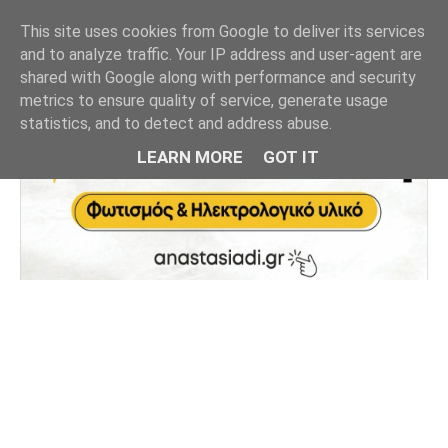
This site uses cookies from Google to deliver its services
and to analyze traffic. Your IP address and user-agent are
shared with Google along with performance and security
metrics to ensure quality of service, generate usage
statistics, and to detect and address abuse.
LEARN MORE
GOT IT