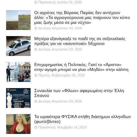
Παρασκευή, Ιουλίου 31, 2026
Οι αγρότες της Βόρειας Πιερίας δεν αντέχουν
άλλο: «Τα αγριογούρουνα μας παίρνουν τον κόπο
μιας ζωής μέσα σε μια νύχτα»
Δευτέρα, Αυγούστου 03, 2026
Μητέρα εξανάγκαζε το παιδί της σε σεξουαλικές
πράξεις για να «ικανοποιεί» 56χρονο
Δευτέρα, Αυγούστου 03, 2026
Επιχειρηματίας ή Πολιτικός; Γιατί το «Άριστα»
στην αγορά μπορεί να γίνει «Μηδέν» στην κάλπη
Πέμπτη, Φεβρουαρίου 05, 2026
Συναυλία των «Φίλων» αφιερωμένη στην Έλλη
Σπανού
Δευτέρα, Αυγούστου 03, 2026
Τα ωραιότερα ΦΥΣΙΚΑ στήθη διάσημων ελληνίδων
(φωτό/βίντεο)
Παρασκευή, Νοεμβρίου 14, 2014