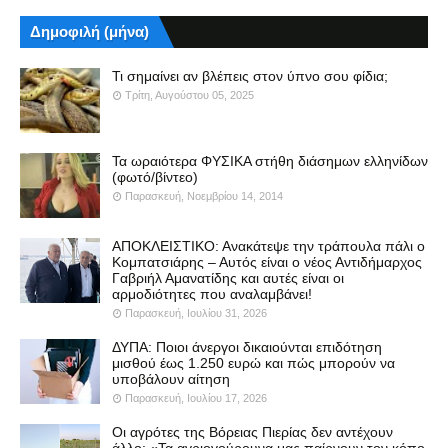
Δημοφιλή (μήνα)
Τι σημαίνει αν βλέπεις στον ύπνο σου φίδια;
Τρίτη, Αυγούστου 05, 2025
Τα ωραιότερα ΦΥΣΙΚΑ στήθη διάσημων ελληνίδων
(φωτό/βίντεο)
Παρασκευή, Νοεμβρίου 14, 2014
ΑΠΟΚΛΕΙΣΤΙΚΟ: Ανακάτεψε την τράπουλα πάλι ο
Κομπατσιάρης – Αυτός είναι ο νέος Αντιδήμαρχος
Γαβριήλ Αμανατίδης και αυτές είναι οι
αρμοδιότητες που αναλαμβάνει!
Παρασκευή, Ιουλίου 31, 2026
ΔΥΠΑ: Ποιοι άνεργοι δικαιούνται επιδότηση
μισθού έως 1.250 ευρώ και πώς μπορούν να
υποβάλουν αίτηση
Παρασκευή, Ιουλίου 17, 2026
Οι αγρότες της Βόρειας Πιερίας δεν αντέχουν
άλλο: «Τα αγριογούρουνα μας παίρνουν τον κόπο