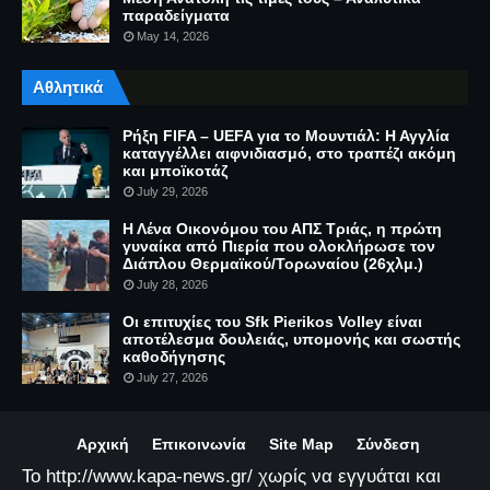
παραδείγματα
May 14, 2026
Αθλητικά
Ρήξη FIFA – UEFA για το Μουντιάλ: Η Αγγλία
καταγγέλλει αιφνιδιασμό, στο τραπέζι ακόμη
και μποϊκοτάζ
July 29, 2026
Η Λένα Οικονόμου του ΑΠΣ Τριάς, η πρώτη
γυναίκα από Πιερία που ολοκλήρωσε τον
Διάπλου Θερμαϊκού/Τορωναίου (26χλμ.)
July 28, 2026
Οι επιτυχίες του Sfk Pierikos Volley είναι
αποτέλεσμα δουλειάς, υπομονής και σωστής
καθοδήγησης
July 27, 2026
Αρχική
Επικοινωνία
Site Map
Σύνδεση
Το http://www.kapa-news.gr/ χωρίς να εγγυάται και