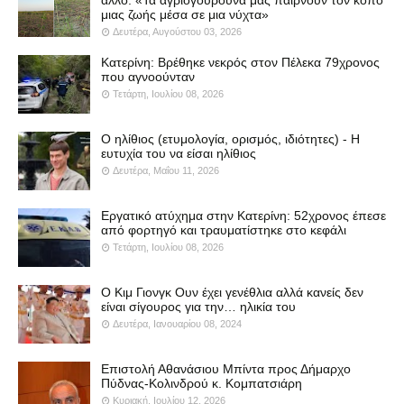
μιας ζωής μέσα σε μια νύχτα»
Δευτέρα, Αυγούστου 03, 2026
Κατερίνη: Βρέθηκε νεκρός στον Πέλεκα 79χρονος
που αγνοούνταν
Τετάρτη, Ιουλίου 08, 2026
Ο ηλίθιος (ετυμολογία, ορισμός, ιδιότητες) - Η
ευτυχία του να είσαι ηλίθιος
Δευτέρα, Μαΐου 11, 2026
Εργατικό ατύχημα στην Κατερίνη: 52χρονος έπεσε
από φορτηγό και τραυματίστηκε στο κεφάλι
Τετάρτη, Ιουλίου 08, 2026
Ο Κιμ Γιονγκ Ουν έχει γενέθλια αλλά κανείς δεν
είναι σίγουρος για την… ηλικία του
Δευτέρα, Ιανουαρίου 08, 2024
Επιστολή Αθανάσιου Μπίντα προς Δήμαρχο
Πύδνας-Κολινδρού κ. Κομπατσιάρη
Κυριακή, Ιουλίου 12, 2026