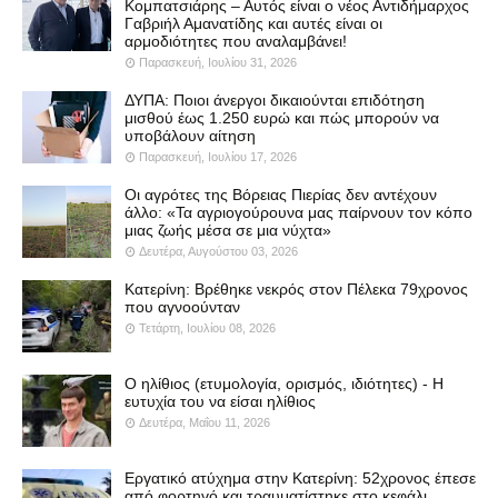
Κομπατσιάρης – Αυτός είναι ο νέος Αντιδήμαρχος
Γαβριήλ Αμανατίδης και αυτές είναι οι
αρμοδιότητες που αναλαμβάνει!
Παρασκευή, Ιουλίου 31, 2026
ΔΥΠΑ: Ποιοι άνεργοι δικαιούνται επιδότηση
μισθού έως 1.250 ευρώ και πώς μπορούν να
υποβάλουν αίτηση
Παρασκευή, Ιουλίου 17, 2026
Οι αγρότες της Βόρειας Πιερίας δεν αντέχουν
άλλο: «Τα αγριογούρουνα μας παίρνουν τον κόπο
μιας ζωής μέσα σε μια νύχτα»
Δευτέρα, Αυγούστου 03, 2026
Κατερίνη: Βρέθηκε νεκρός στον Πέλεκα 79χρονος
που αγνοούνταν
Τετάρτη, Ιουλίου 08, 2026
Ο ηλίθιος (ετυμολογία, ορισμός, ιδιότητες) - Η
ευτυχία του να είσαι ηλίθιος
Δευτέρα, Μαΐου 11, 2026
Εργατικό ατύχημα στην Κατερίνη: 52χρονος έπεσε
από φορτηγό και τραυματίστηκε στο κεφάλι