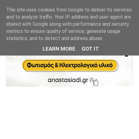
This site uses cookies from Google to deliver its services
and to analyze traffic. Your IP address and user-agent are
shared with Google along with performance and security
metrics to ensure quality of service, generate usage
statistics, and to detect and address abuse.
LEARN MORE
GOT IT