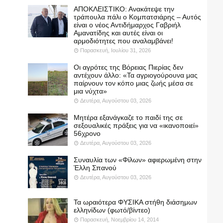
ΑΠΟΚΛΕΙΣΤΙΚΟ: Ανακάτεψε την
τράπουλα πάλι ο Κομπατσιάρης – Αυτός
είναι ο νέος Αντιδήμαρχος Γαβριήλ
Αμανατίδης και αυτές είναι οι
αρμοδιότητες που αναλαμβάνει!
Παρασκευή, Ιουλίου 31, 2026
Οι αγρότες της Βόρειας Πιερίας δεν
αντέχουν άλλο: «Τα αγριογούρουνα μας
παίρνουν τον κόπο μιας ζωής μέσα σε
μια νύχτα»
Δευτέρα, Αυγούστου 03, 2026
Μητέρα εξανάγκαζε το παιδί της σε
σεξουαλικές πράξεις για να «ικανοποιεί»
56χρονο
Δευτέρα, Αυγούστου 03, 2026
Συναυλία των «Φίλων» αφιερωμένη στην
Έλλη Σπανού
Δευτέρα, Αυγούστου 03, 2026
Τα ωραιότερα ΦΥΣΙΚΑ στήθη διάσημων
ελληνίδων (φωτό/βίντεο)
Παρασκευή, Νοεμβρίου 14, 2014