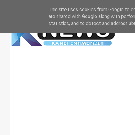
Αρχική
Επικοινωνία
Πρωτοσέλιδα
TV+RADIO
This site uses cookies from Google to del
are shared with Google along with perfor
statistics, and to detect and address ab