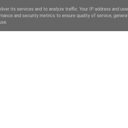
iver its services and to analyze traffic. Your IP address and us
mance and security metrics to ensure quality of service, gener
use.