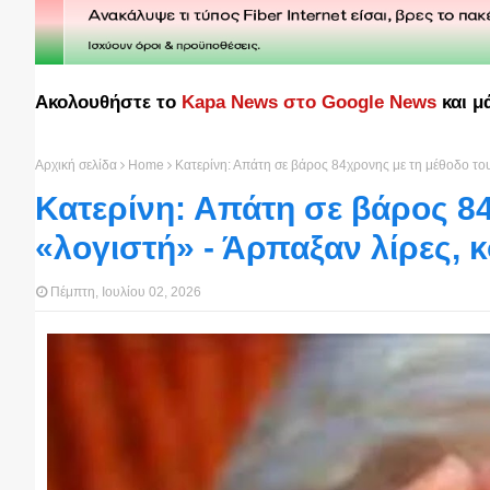
Ακολουθήστε το
Kapa News στο Google News
και μ
Αρχική σελίδα
Home
Κατερίνη: Απάτη σε βάρος 84χρονης με τη μέθοδο του
Κατερίνη: Απάτη σε βάρος 84
«λογιστή» - Άρπαξαν λίρες, 
Πέμπτη, Ιουλίου 02, 2026