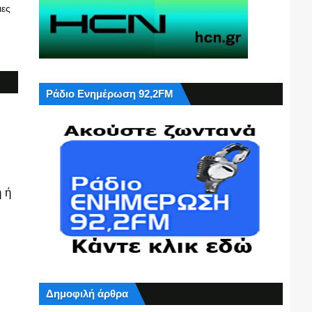
ιες
Ράδιο Ενημέρωση 92,2FM
 ή
Δημοφιλή άρθρα