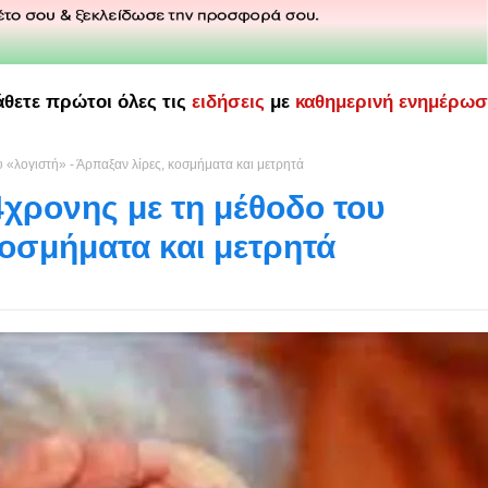
άθετε πρώτοι όλες τις
ειδήσεις
με
καθημερινή ενημέρω
 «λογιστή» - Άρπαξαν λίρες, κοσμήματα και μετρητά
χρονης με τη μέθοδο του
κοσμήματα και μετρητά