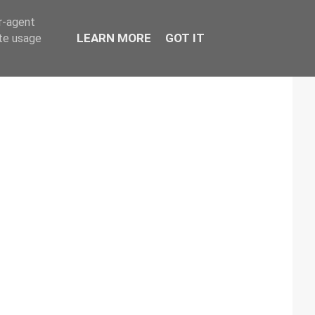
er-agent
LEARN MORE
GOT IT
ate usage