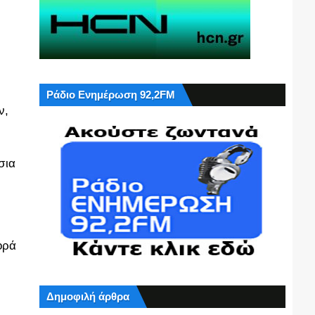
Ράδιο Ενημέρωση 92,2FM
ν,
σια
ορά
Δημοφιλή άρθρα