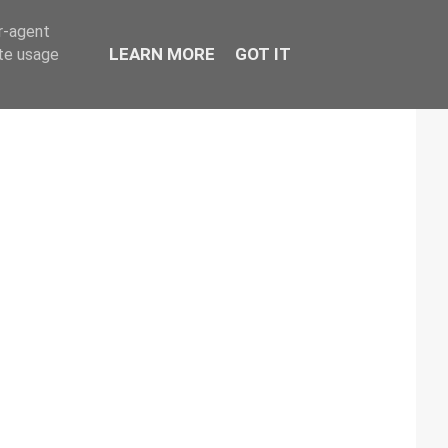
er-agent
LEARN MORE
GOT IT
ate usage