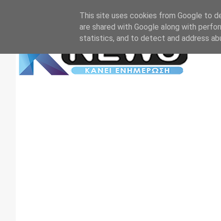
Αρχική
Επικοινωνία
Πρωτοσέλιδα
TV+RADIO
This site uses cookies from Google to del
are shared with Google along with perfor
statistics, and to detect and address ab