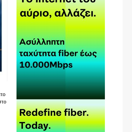
ατο
στο