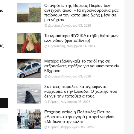
Οι αγρότες της Βόρειας Πιερίας δεν
αντέχουν άλλο: «Τα αγριογούρουνα μας
ων
παίρνουν τον κόπο μιας ζωής μέσα σε
μια νύχτα»
Δευτέρα, Αυγούστου 03, 2026
Τα ωραιότερα ΦΥΣΙΚΑ στήθη διάσημων
ελληνίδων (φωτό/βίντεο)
ις
Παρασκευή, Νοεμβρίου 14, 2014
Μητέρα εξανάγκαζε το παιδί της σε
σεξουαλικές πράξεις για να «ικανοποιεί»
56χρονο
Δευτέρα, Αυγούστου 03, 2026
Σε ποιες παραλίες καταγράφονται
καρχαρίες στην Ελλάδα; Ο χάρτης που
δείχνει την τοποθεσία τους
Πέμπτη, Αυγούστου 06, 2026
Επιχειρηματίας ή Πολιτικός; Γιατί το
«Άριστα» στην αγορά μπορεί να γίνει
«Μηδέν» στην κάλπη
Πέμπτη, Φεβρουαρίου 05, 2026