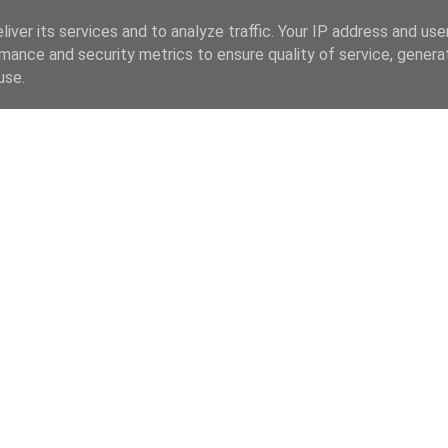
iver its services and to analyze traffic. Your IP address and us
mance and security metrics to ensure quality of service, gener
use.