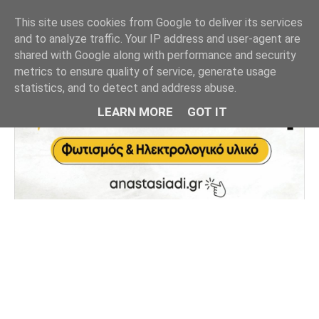
This site uses cookies from Google to deliver its services
and to analyze traffic. Your IP address and user-agent are
shared with Google along with performance and security
metrics to ensure quality of service, generate usage
statistics, and to detect and address abuse.
LEARN MORE
GOT IT