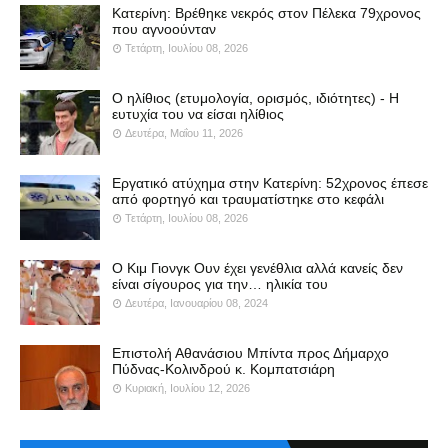
Κατερίνη: Βρέθηκε νεκρός στον Πέλεκα 79χρονος
που αγνοούνταν
Τετάρτη, Ιουλίου 08, 2026
Ο ηλίθιος (ετυμολογία, ορισμός, ιδιότητες) - Η
ευτυχία του να είσαι ηλίθιος
Δευτέρα, Μαΐου 11, 2026
Εργατικό ατύχημα στην Κατερίνη: 52χρονος έπεσε
από φορτηγό και τραυματίστηκε στο κεφάλι
Τετάρτη, Ιουλίου 08, 2026
Ο Κιμ Γιονγκ Ουν έχει γενέθλια αλλά κανείς δεν
είναι σίγουρος για την… ηλικία του
Δευτέρα, Ιανουαρίου 08, 2024
Επιστολή Αθανάσιου Μπίντα προς Δήμαρχο
Πύδνας-Κολινδρού κ. Κομπατσιάρη
Κυριακή, Ιουλίου 12, 2026