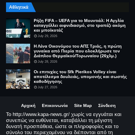
Αθλητικά
Ρήξη FIFA – UEFA για το Μουντιάλ: Η Αγγλία
καταγγέλλει αιφνιδιασμό, στο τραπέζι ακόμη
και μποϊκοτάζ
July 29, 2026
Η Λένα Οικονόμου του ΑΠΣ Τριάς, η πρώτη
γυναίκα από Πιερία που ολοκλήρωσε τον
Διάπλου Θερμαϊκού/Τορωναίου (26χλμ.)
July 28, 2026
Οι επιτυχίες του Sfk Pierikos Volley είναι
αποτέλεσμα δουλειάς, υπομονής και σωστής
καθοδήγησης
July 27, 2026
Αρχική
Επικοινωνία
Site Map
Σύνδεση
Το http://www.kapa-news.gr/ χωρίς να εγγυάται και
συνεπώς να ευθύνεται, καταβάλλει τη μέγιστη
δυνατή προσπάθεια, ώστε οι πληροφορίες και το
σύνολο του περιεχομένου να διέπονται από τη