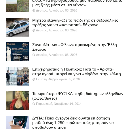
άλλο: «Τα αγριογούρουνα μας παίρνουν τον κόπο
μιας ζωής μέσα σε μια νύχτα»
Δευτέρα, Αυγούστου 03, 2026
Μητέρα εξανάγκαζε το παιδί της σε σεξουαλικές
πράξεις για να «ικανοποιεί» 56χρονο
Δευτέρα, Αυγούστου 03, 2026
Συναυλία των «Φίλων» αφιερωμένη στην Έλλη
Σπανού
Δευτέρα, Αυγούστου 03, 2026
Επιχειρηματίας ή Πολιτικός; Γιατί το «Άριστα»
στην αγορά μπορεί να γίνει «Μηδέν» στην κάλπη
Πέμπτη, Φεβρουαρίου 05, 2026
Τα ωραιότερα ΦΥΣΙΚΑ στήθη διάσημων ελληνίδων
(φωτό/βίντεο)
Παρασκευή, Νοεμβρίου 14, 2014
ΔΥΠΑ: Ποιοι άνεργοι δικαιούνται επιδότηση
μισθού έως 1.250 ευρώ και πώς μπορούν να
υποβάλουν αίτηση