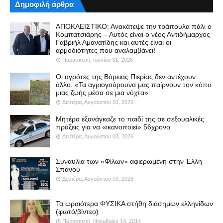
Δημοφιλή άρθρα
ΑΠΟΚΛΕΙΣΤΙΚΟ: Ανακάτεψε την τράπουλα πάλι ο
Κομπατσιάρης – Αυτός είναι ο νέος Αντιδήμαρχος
Γαβριήλ Αμανατίδης και αυτές είναι οι
αρμοδιότητες που αναλαμβάνει!
Παρασκευή, Ιουλίου 31, 2026
Οι αγρότες της Βόρειας Πιερίας δεν αντέχουν
άλλο: «Τα αγριογούρουνα μας παίρνουν τον κόπο
μιας ζωής μέσα σε μια νύχτα»
Δευτέρα, Αυγούστου 03, 2026
Μητέρα εξανάγκαζε το παιδί της σε σεξουαλικές
πράξεις για να «ικανοποιεί» 56χρονο
Δευτέρα, Αυγούστου 03, 2026
Συναυλία των «Φίλων» αφιερωμένη στην Έλλη
Σπανού
Δευτέρα, Αυγούστου 03, 2026
Τα ωραιότερα ΦΥΣΙΚΑ στήθη διάσημων ελληνίδων
(φωτό/βίντεο)
Παρασκευή, Νοεμβρίου 14, 2014