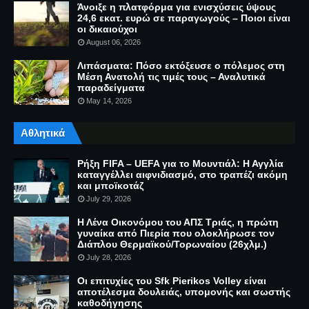
Άνοιξε η πλατφόρμα για ενισχύσεις ύψους
24,6 εκατ. ευρώ σε παραγωγούς – Ποιοι είναι
οι δικαιούχοι
August 06, 2026
Λιπάσματα: Πόσο εκτόξευσε ο πόλεμος στη
Μέση Ανατολή τις τιμές τους – Αναλυτικά
παραδείγματα
May 14, 2026
Αθλητικά
Ρήξη FIFA – UEFA για το Μουντιάλ: Η Αγγλία
καταγγέλλει αιφνιδιασμό, στο τραπέζι ακόμη
και μποϊκοτάζ
July 29, 2026
Η Λένα Οικονόμου του ΑΠΣ Τριάς, η πρώτη
γυναίκα από Πιερία που ολοκλήρωσε τον
Διάπλου Θερμαϊκού/Τορωναίου (26χλμ.)
July 28, 2026
Οι επιτυχίες του Sfk Pierikos Volley είναι
αποτέλεσμα δουλειάς, υπομονής και σωστής
καθοδήγησης