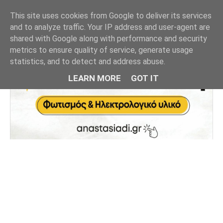
This site uses cookies from Google to deliver its services
and to analyze traffic. Your IP address and user-agent are
shared with Google along with performance and security
metrics to ensure quality of service, generate usage
statistics, and to detect and address abuse.
LEARN MORE
GOT IT