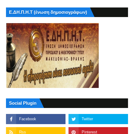
Ε.ΔΗ.Π.Η.Τ (ένωση δημοσιογράφων)
Social Plugin