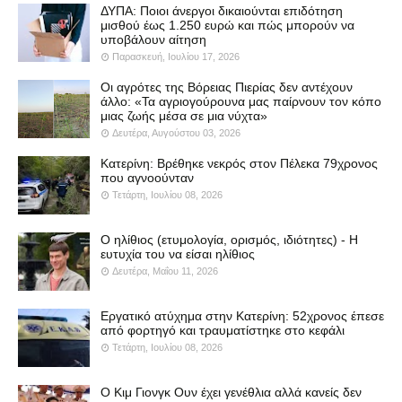
ΔΥΠΑ: Ποιοι άνεργοι δικαιούνται επιδότηση
μισθού έως 1.250 ευρώ και πώς μπορούν να
υποβάλουν αίτηση
Παρασκευή, Ιουλίου 17, 2026
Οι αγρότες της Βόρειας Πιερίας δεν αντέχουν
άλλο: «Τα αγριογούρουνα μας παίρνουν τον κόπο
μιας ζωής μέσα σε μια νύχτα»
Δευτέρα, Αυγούστου 03, 2026
Κατερίνη: Βρέθηκε νεκρός στον Πέλεκα 79χρονος
που αγνοούνταν
Τετάρτη, Ιουλίου 08, 2026
Ο ηλίθιος (ετυμολογία, ορισμός, ιδιότητες) - Η
ευτυχία του να είσαι ηλίθιος
Δευτέρα, Μαΐου 11, 2026
Εργατικό ατύχημα στην Κατερίνη: 52χρονος έπεσε
από φορτηγό και τραυματίστηκε στο κεφάλι
Τετάρτη, Ιουλίου 08, 2026
Ο Κιμ Γιονγκ Ουν έχει γενέθλια αλλά κανείς δεν