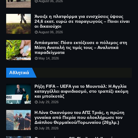
August 06, 2026
Άνοιξε η πλατφόρμα για ενισχύσεις ύψους
24,6 εκατ. ευρώ σε παραγωγούς – Ποιοι είναι
οι δικαιούχοι
August 06, 2026
Λιπάσματα: Πόσο εκτόξευσε ο πόλεμος στη
Μέση Ανατολή τις τιμές τους – Αναλυτικά
παραδείγματα
May 14, 2026
Αθλητικά
Ρήξη FIFA – UEFA για το Μουντιάλ: Η Αγγλία
καταγγέλλει αιφνιδιασμό, στο τραπέζι ακόμη
και μποϊκοτάζ
July 29, 2026
Η Λένα Οικονόμου του ΑΠΣ Τριάς, η πρώτη
γυναίκα από Πιερία που ολοκλήρωσε τον
Διάπλου Θερμαϊκού/Τορωναίου (26χλμ.)
July 28, 2026