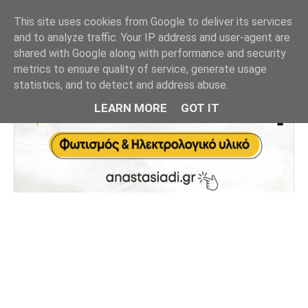
This site uses cookies from Google to deliver its services
and to analyze traffic. Your IP address and user-agent are
shared with Google along with performance and security
metrics to ensure quality of service, generate usage
statistics, and to detect and address abuse.
LEARN MORE
GOT IT