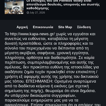
Οι επιτυχίες του Sfk Pierikos Volley είναι
αποτέλεσμα δουλειάς, υπομονής και σωστής
καθοδήγησης
July 27, 2026
Αρχική
Επικοινωνία
Site Map
Σύνδεση
Το http://www.kapa-news.gr/ χωρίς να εγγυάται και
συνεπώς να ευθύνεται, καταβάλλει τη μέγιστη
δυνατή προσπάθεια, ώστε οι πληροφορίες και το
σύνολο του περιεχομένου να διέπονται από τη
μέγιστη ακρίβεια, σαφήνεια, χρονική εγγύτητα,
πληρότητα, ορθότητα και διαθεσιμότητα. Σε καμία
περίπτωση, συμπεριλαμβανομένης και αυτής της
αμέλειας, δεν προκύπτει ευθύνη της ιστοσελίδας για
οιαδήποτε ζημία τυχόν προκληθεί στον επισκέπτη /
χρήστη εξ αφορμής αυτής της χρήσης του δικτυακού
μας τόπου. ΕΠΙΣΗΜΑΝΣΗ: Ορισμένα αναρτώμενα
από το διαδίκτυο κείμενα ή εικόνες (με σχετική
σημείωση της πηγής), θεωρούμε ότι είναι δημόσια.
Αν υπάρχουν δικαιώματα συγγραφέων,
παρακαλούμε ενημερώστε μας για να τα
αφαιρέσουμε. Επίσης σημειώνεται ότι οι απόψεις του