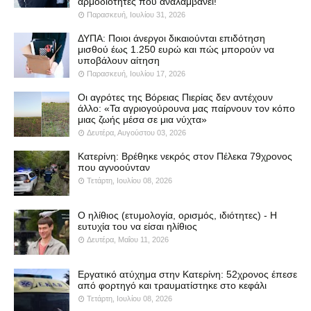
αρμοδιότητες που αναλαμβάνει!
Παρασκευή, Ιουλίου 31, 2026
ΔΥΠΑ: Ποιοι άνεργοι δικαιούνται επιδότηση
μισθού έως 1.250 ευρώ και πώς μπορούν να
υποβάλουν αίτηση
Παρασκευή, Ιουλίου 17, 2026
Οι αγρότες της Βόρειας Πιερίας δεν αντέχουν
άλλο: «Τα αγριογούρουνα μας παίρνουν τον κόπο
μιας ζωής μέσα σε μια νύχτα»
Δευτέρα, Αυγούστου 03, 2026
Κατερίνη: Βρέθηκε νεκρός στον Πέλεκα 79χρονος
που αγνοούνταν
Τετάρτη, Ιουλίου 08, 2026
Ο ηλίθιος (ετυμολογία, ορισμός, ιδιότητες) - Η
ευτυχία του να είσαι ηλίθιος
Δευτέρα, Μαΐου 11, 2026
Εργατικό ατύχημα στην Κατερίνη: 52χρονος έπεσε
από φορτηγό και τραυματίστηκε στο κεφάλι
Τετάρτη, Ιουλίου 08, 2026