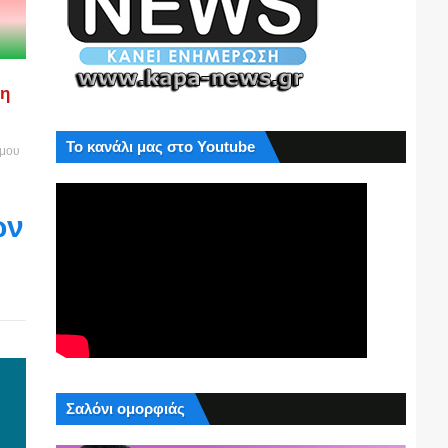
ση
Το κανάλι μας στο Youtube
ήμου
ών
Σαλόνι ομορφιάς