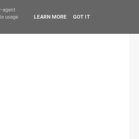
er-agent
LEARN MORE
GOT IT
ate usage