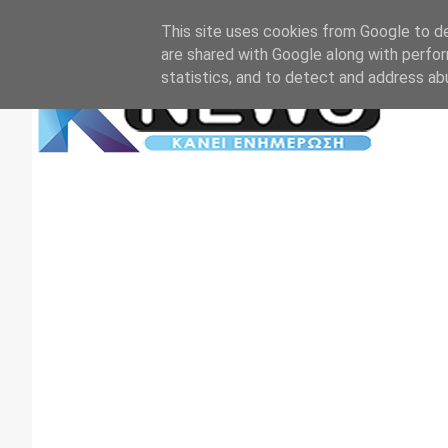
Αρχική
Επικοινωνία
Πρωτοσέλιδα
TV+RADIO
This site uses cookies from Google to del
are shared with Google along with perfor
statistics, and to detect and address ab