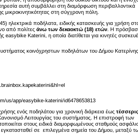
υπηρεσία αυτή συμβάλλει στη διαμόρφωση περιβαλλοντικά 
ης μικροκινητικότητας στη σύγχρονη πόλη. 
5) ηλεκτρικά ποδήλατα, ειδικής κατασκευής για χρήση στο
νο από πολίτες 
άνω των δεκαοκτώ (18) ετών
. Η πρόσβασ
asybike Katerini, η οποία διατίθεται για κινητές συσκευέ
συστήματος κοινόχρηστων ποδηλάτων του Δήμου Κατερίνης
r.brainbox.kapekaterini&hl=el
om/us/app/easybike-katerini/id6478653813
χρήσης ενός ποδηλάτου για χρονική διάρκεια έως 
τέσσερις
Κανονισμό Λειτουργίας του συστήματος. Η επιστροφή των 
οποιείται στους ειδικά διαμορφωμένους σταθμούς ασφάλισ
εγκατασταθεί σε  επιλεγμένα σημεία του Δήμου, μεταξύ τω