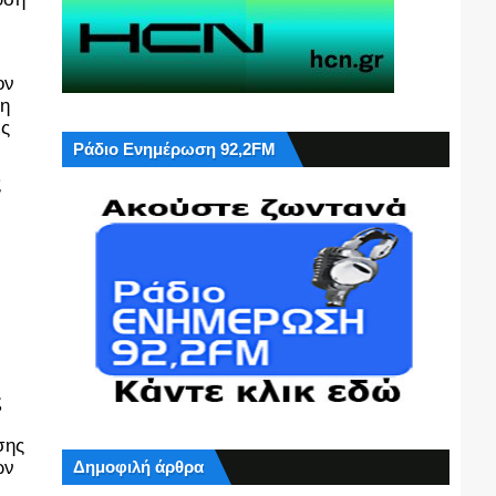
ν 
η 
ς 
Ράδιο Ενημέρωση 92,2FM
 
 
ης 
Δημοφιλή άρθρα
ν 