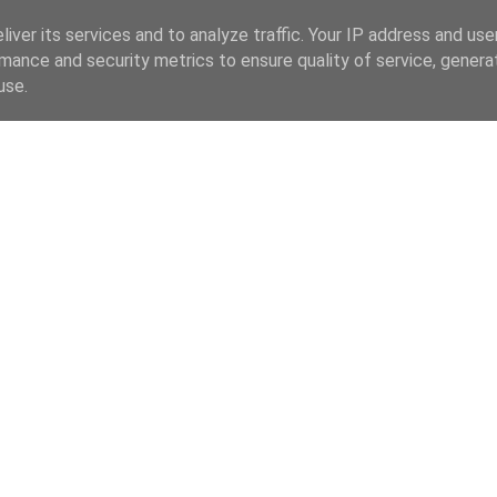
iver its services and to analyze traffic. Your IP address and us
mance and security metrics to ensure quality of service, gener
use.