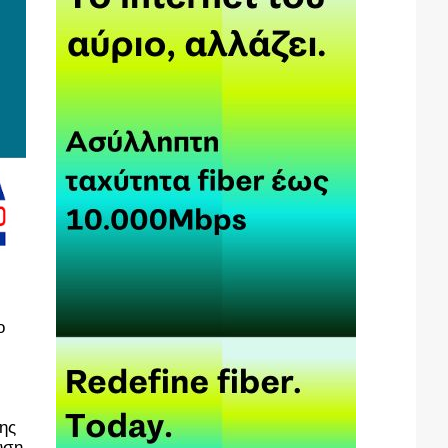
ο
ς 
ση 