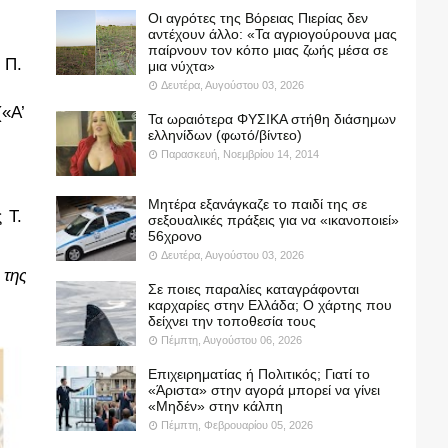
Οι αγρότες της Βόρειας Πιερίας δεν
αντέχουν άλλο: «Τα αγριογούρουνα μας
παίρνουν τον κόπο μιας ζωής μέσα σε
Π. 
μια νύχτα»
Δευτέρα, Αυγούστου 03, 2026
«Α’ 
Τα ωραιότερα ΦΥΣΙΚΑ στήθη διάσημων
ελληνίδων (φωτό/βίντεο)
Παρασκευή, Νοεμβρίου 14, 2014
Μητέρα εξανάγκαζε το παιδί της σε
Τ. 
σεξουαλικές πράξεις για να «ικανοποιεί»
56χρονο
Δευτέρα, Αυγούστου 03, 2026
της 
Σε ποιες παραλίες καταγράφονται
καρχαρίες στην Ελλάδα; Ο χάρτης που
δείχνει την τοποθεσία τους
Πέμπτη, Αυγούστου 06, 2026
Επιχειρηματίας ή Πολιτικός; Γιατί το
«Άριστα» στην αγορά μπορεί να γίνει
«Μηδέν» στην κάλπη
Πέμπτη, Φεβρουαρίου 05, 2026