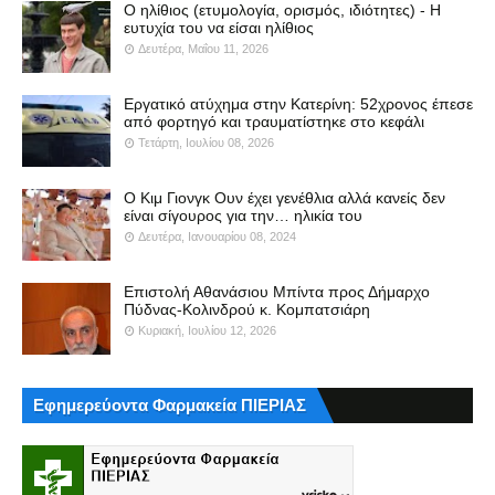
Ο ηλίθιος (ετυμολογία, ορισμός, ιδιότητες) - Η
ευτυχία του να είσαι ηλίθιος
Δευτέρα, Μαΐου 11, 2026
Εργατικό ατύχημα στην Κατερίνη: 52χρονος έπεσε
από φορτηγό και τραυματίστηκε στο κεφάλι
Τετάρτη, Ιουλίου 08, 2026
Ο Κιμ Γιονγκ Ουν έχει γενέθλια αλλά κανείς δεν
είναι σίγουρος για την… ηλικία του
Δευτέρα, Ιανουαρίου 08, 2024
Επιστολή Αθανάσιου Μπίντα προς Δήμαρχο
Πύδνας-Κολινδρού κ. Κομπατσιάρη
Κυριακή, Ιουλίου 12, 2026
Εφημερεύοντα Φαρμακεία ΠΙΕΡΙΑΣ