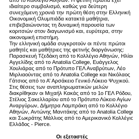
από το Κολλέγιο Αθηνών. Η φετινή πρωτιά έχει 
ιδιαίτερο συμβολισμό, καθώς για δεύτερη 
συνεχόμενη χρονιά την πρώτη θέση στην Ελληνική 
Οικονομική Ολυμπιάδα κατακτά μαθήτρια, 
επιβεβαιώνοντας τη δυναμική παρουσία των 
κοριτσιών στον διαγωνισμό και, ευρύτερα, στην 
οικονομική επιστήμη.
Την ελληνική ομάδα συγκροτούν οι πέντε πρώτοι 
μαθητές και μαθήτριες της φετινής διοργάνωσης: 
Παρασκευή Τζεδάκη από το Κολλέγιο Αθηνών, Ηλίας 
Αγγελίδης από το Anatolia College, Ευάγγελος 
Χουλιάρας από το Πρότυπο ΓΕΛ Αναβρύτων, Λέο 
Μιρλιαούντας από το Anatolia College και Νικόλαος 
Γάτσιος από το Α’ Αρσάκειο Γενικό Λύκειο Ψυχικού.
Στις θέσεις των αναπληρωματικών μελών 
διακρίθηκαν οι Μιχαήλ Κακάς από το 1ο ΓΕΛ Ρόδου, 
Στέλιος Σακελλαρίου από το Πρότυπο Λύκειο Αγίων 
Αναργύρων, Δήμητρα Λαμπράκη από το Κολλέγιο 
Αθηνών, Αντώνης Μανιτάκης από το Anatolia College 
και Σωκράτης Μάλλιος από το Αμερικανικό Κολλέγιο 
Ελλάδος - Pierce.
Οι εξεταστές