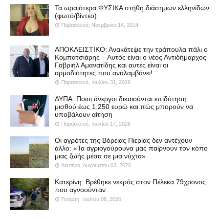
Τα ωραιότερα ΦΥΣΙΚΑ στήθη διάσημων ελληνίδων
(φωτό/βίντεο)
Παρασκευή, Νοεμβρίου 14, 2014
ΑΠΟΚΛΕΙΣΤΙΚΟ: Ανακάτεψε την τράπουλα πάλι ο
Κομπατσιάρης – Αυτός είναι ο νέος Αντιδήμαρχος
Γαβριήλ Αμανατίδης και αυτές είναι οι
αρμοδιότητες που αναλαμβάνει!
Παρασκευή, Ιουλίου 31, 2026
ΔΥΠΑ: Ποιοι άνεργοι δικαιούνται επιδότηση
μισθού έως 1.250 ευρώ και πώς μπορούν να
υποβάλουν αίτηση
Παρασκευή, Ιουλίου 17, 2026
Οι αγρότες της Βόρειας Πιερίας δεν αντέχουν
άλλο: «Τα αγριογούρουνα μας παίρνουν τον κόπο
μιας ζωής μέσα σε μια νύχτα»
Δευτέρα, Αυγούστου 03, 2026
Κατερίνη: Βρέθηκε νεκρός στον Πέλεκα 79χρονος
που αγνοούνταν
Τετάρτη, Ιουλίου 08, 2026