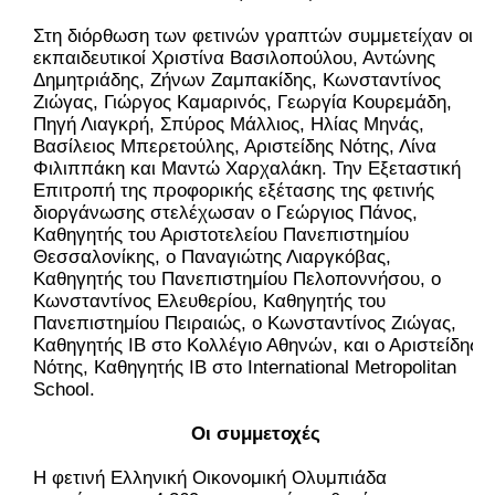
Στη διόρθωση των φετινών γραπτών συμμετείχαν οι 
εκπαιδευτικοί Χριστίνα Βασιλοπούλου, Αντώνης 
Δημητριάδης, Ζήνων Ζαμπακίδης, Κωνσταντίνος 
Ζιώγας, Γιώργος Καμαρινός, Γεωργία Κουρεμάδη, 
Πηγή Λιαγκρή, Σπύρος Μάλλιος, Ηλίας Μηνάς, 
Βασίλειος Μπερετούλης, Αριστείδης Νότης, Λίνα 
Φιλιππάκη και Μαντώ Χαρχαλάκη. Την Εξεταστική 
Επιτροπή της προφορικής εξέτασης της φετινής 
διοργάνωσης στελέχωσαν ο Γεώργιος Πάνος, 
Καθηγητής του Αριστοτελείου Πανεπιστημίου 
Θεσσαλονίκης, ο Παναγιώτης Λιαργκόβας, 
Καθηγητής του Πανεπιστημίου Πελοποννήσου, ο 
Κωνσταντίνος Ελευθερίου, Καθηγητής του 
Πανεπιστημίου Πειραιώς, ο Κωνσταντίνος Ζιώγας, 
Καθηγητής IB στο Κολλέγιο Αθηνών, και ο Αριστείδης 
Νότης, Καθηγητής IB στο International Metropolitan 
School.
Οι συμμετοχές
Η φετινή Ελληνική Οικονομική Ολυμπιάδα 