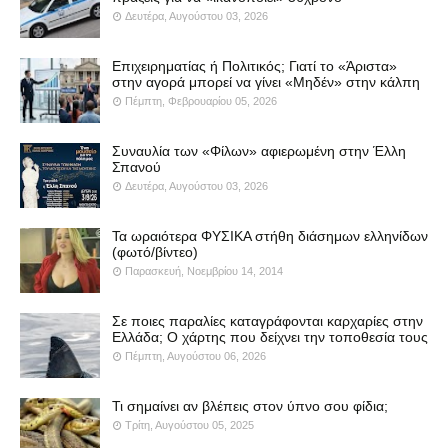
Δευτέρα, Αυγούστου 03, 2026
Επιχειρηματίας ή Πολιτικός; Γιατί το «Άριστα»
στην αγορά μπορεί να γίνει «Μηδέν» στην κάλπη
Πέμπτη, Φεβρουαρίου 05, 2026
Συναυλία των «Φίλων» αφιερωμένη στην Έλλη
Σπανού
Δευτέρα, Αυγούστου 03, 2026
Τα ωραιότερα ΦΥΣΙΚΑ στήθη διάσημων ελληνίδων
(φωτό/βίντεο)
Παρασκευή, Νοεμβρίου 14, 2014
Σε ποιες παραλίες καταγράφονται καρχαρίες στην
Ελλάδα; Ο χάρτης που δείχνει την τοποθεσία τους
Πέμπτη, Αυγούστου 06, 2026
Τι σημαίνει αν βλέπεις στον ύπνο σου φίδια;
Τρίτη, Αυγούστου 05, 2025