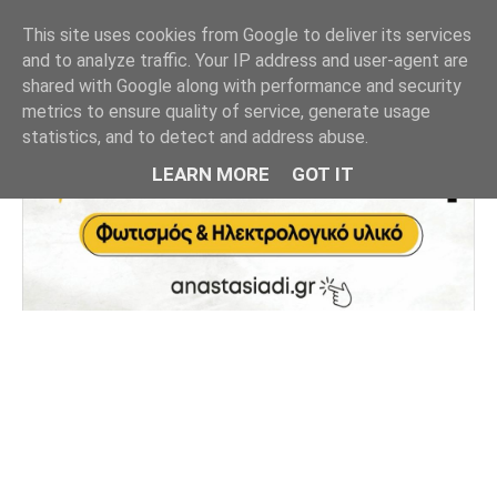
This site uses cookies from Google to deliver its services
and to analyze traffic. Your IP address and user-agent are
shared with Google along with performance and security
metrics to ensure quality of service, generate usage
statistics, and to detect and address abuse.
LEARN MORE
GOT IT